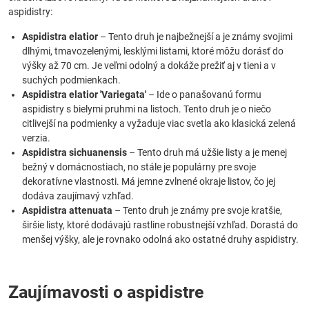
aspidistry:
Aspidistra elatior
– Tento druh je najbežnejší a je známy svojimi
dlhými, tmavozelenými, lesklými listami, ktoré môžu dorásť do
výšky až 70 cm. Je veľmi odolný a dokáže prežiť aj v tieni a v
suchých podmienkach.
Aspidistra elatior 'Variegata'
– Ide o panašovanú formu
aspidistry s bielymi pruhmi na listoch. Tento druh je o niečo
citlivejší na podmienky a vyžaduje viac svetla ako klasická zelená
verzia.
Aspidistra sichuanensis
– Tento druh má užšie listy a je menej
bežný v domácnostiach, no stále je populárny pre svoje
dekoratívne vlastnosti. Má jemne zvlnené okraje listov, čo jej
dodáva zaujímavý vzhľad.
Aspidistra attenuata
– Tento druh je známy pre svoje kratšie,
širšie listy, ktoré dodávajú rastline robustnejší vzhľad. Dorastá do
menšej výšky, ale je rovnako odolná ako ostatné druhy aspidistry.
Zaujímavosti o aspidistre