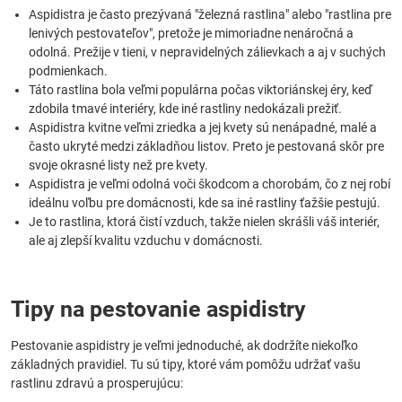
Aspidistra je často prezývaná "železná rastlina" alebo "rastlina pre
lenivých pestovateľov", pretože je mimoriadne nenáročná a
odolná. Prežije v tieni, v nepravidelných zálievkach a aj v suchých
podmienkach.
Táto rastlina bola veľmi populárna počas viktoriánskej éry, keď
zdobila tmavé interiéry, kde iné rastliny nedokázali prežiť.
Aspidistra kvitne veľmi zriedka a jej kvety sú nenápadné, malé a
často ukryté medzi základňou listov. Preto je pestovaná skôr pre
svoje okrasné listy než pre kvety.
Aspidistra je veľmi odolná voči škodcom a chorobám, čo z nej robí
ideálnu voľbu pre domácnosti, kde sa iné rastliny ťažšie pestujú.
Je to rastlina, ktorá čistí vzduch, takže nielen skrášli váš interiér,
ale aj zlepší kvalitu vzduchu v domácnosti.
Tipy na pestovanie aspidistry
Pestovanie aspidistry je veľmi jednoduché, ak dodržíte niekoľko
základných pravidiel. Tu sú tipy, ktoré vám pomôžu udržať vašu
rastlinu zdravú a prosperujúcu: