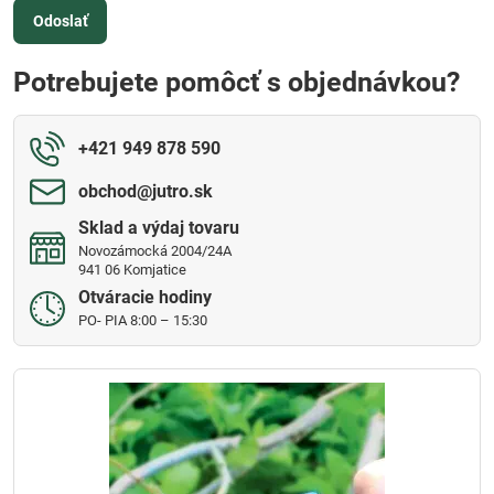
Odoslať
Potrebujete pomôcť s objednávkou?
+421 949 878 590
obchod​@jutro​.sk
Sklad a výdaj tovaru
Novozámocká 2004/24A
941 06 Komjatice
Otváracie hodiny
PO- PIA 8:00 – 15:30