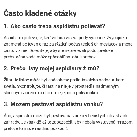
Často kladené otázky
1. Ako často treba aspidistru polievať?
Aspidistru polievajte, keď vrchná vrstva pôdy vyschne. Zvyčajne to
znamená polievanie raz za týždeň počas teplejších mesiacov a menej
často v zime. Dôležité je, aby ste neprelievali pôdu, pretože
prebytočná voda môže spôsobiť hnilobu koreňov.
2. Prečo listy mojej aspidistry žltnú?
Žltnutie listov môže byť spôsobené preliatím alebo nedostatkom
svetla. Skontrolujte, či rastlina nie je v prostredí s nadmerným
slnečným žiarením alebo či nie je pôda príliš mokrá.
3. Môžem pestovať aspidistru vonku?
Áno, aspidistra môže byť pestovaná vonku v tienistých oblastiach
záhrady. Je však dôležité zabezpečiť, aby nebola vystavená mrazom,
pretože to môže rastlinu poškodiť.