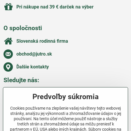
Pri nákupe nad 39 € darček na výber
O spoločnosti
Slovenská rodinná firma
obchod​@jutro​.sk
Ďalšie kontakty
Sledujte nás:
Facebook
Pinterest
Instagram
Blog
Predvoľby súkromia
Všetko o nákupe
Cookies používame na zlepšenie vašej návštevy tejto webovej
stránky, analýzu jej výkonnosti a zhromažďovanie údajov o jej
používaní. Na tento účel môžeme použiť nástroje a služby
Ďakujeme za podporu
tretích strán a zhromaždené údaje sa môžu preniesť k
partnerom v EÚ, USA alebo iných krajinách. Súbory cookies na