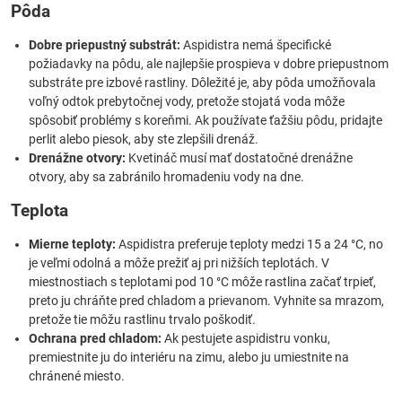
Pôda
Dobre priepustný substrát:
Aspidistra nemá špecifické
požiadavky na pôdu, ale najlepšie prospieva v dobre priepustnom
substráte pre izbové rastliny. Dôležité je, aby pôda umožňovala
voľný odtok prebytočnej vody, pretože stojatá voda môže
spôsobiť problémy s koreňmi. Ak používate ťažšiu pôdu, pridajte
perlit alebo piesok, aby ste zlepšili drenáž.
Drenážne otvory:
Kvetináč musí mať dostatočné drenážne
otvory, aby sa zabránilo hromadeniu vody na dne.
Teplota
Mierne teploty:
Aspidistra preferuje teploty medzi 15 a 24 °C, no
je veľmi odolná a môže prežiť aj pri nižších teplotách. V
miestnostiach s teplotami pod 10 °C môže rastlina začať trpieť,
preto ju chráňte pred chladom a prievanom. Vyhnite sa mrazom,
pretože tie môžu rastlinu trvalo poškodiť.
Ochrana pred chladom:
Ak pestujete aspidistru vonku,
premiestnite ju do interiéru na zimu, alebo ju umiestnite na
chránené miesto.