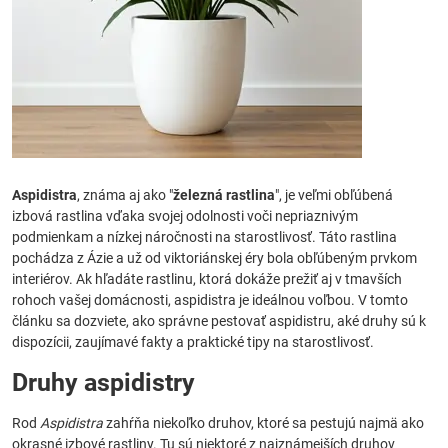
Aspidistra
, známa aj ako "
železná rastlina
", je veľmi obľúbená
izbová rastlina vďaka svojej odolnosti voči nepriaznivým
podmienkam a nízkej náročnosti na starostlivosť. Táto rastlina
pochádza z Ázie a už od viktoriánskej éry bola obľúbeným prvkom
interiérov. Ak hľadáte rastlinu, ktorá dokáže prežiť aj v tmavších
rohoch vašej domácnosti, aspidistra je ideálnou voľbou. V tomto
článku sa dozviete, ako správne pestovať aspidistru, aké druhy sú k
dispozícii, zaujímavé fakty a praktické tipy na starostlivosť.
Druhy aspidistry
Rod
Aspidistra
zahŕňa niekoľko druhov, ktoré sa pestujú najmä ako
okrasné izbové rastliny. Tu sú niektoré z najznámejších druhov