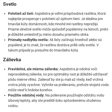
Svetlo
Polotieň až tieň:
Aspidistra je veľmi prispôsobivá rastlina, ktorá
najlepšie prosperuje v polotieni až úplnom tieni. Je ideálna pre
tmavšie kúty domácnosti, kde mnohé iné rastliny neprežijú.
Priame slnečné svetlo môže spôsobiť popáleniny na listoch, preto
je dôležité umiestniť ju mimo dosahu priameho slnka.
Príznaky nadbytku svetla:
Ak listy začínajú hnednúť alebo sú
popálené, je to znak, že rastlina dostáva príliš veľa svetla. V
takom prípade ju presuňte do tmavšieho kúta.
Zálievka
Pravidelná, ale mierna zálievka:
Aspidistra je odolná voči
nepravidelnej zálievke, no pre optimálny rast je dôležité udržiavať
pôdu mierne vlhkú. Zalievať by ste ju mali až vtedy, keď vrchná
vrstva pôdy vyschne. Vyhnite sa prelievaniu, pretože stojatá voda
môže viesť k hnilobe koreňov.
Použitie odstátej vody:
Na polievanie používajte odstátu vodu
izbovej teploty, aby ste predišli šoku spôsobenému studenou
vodou.