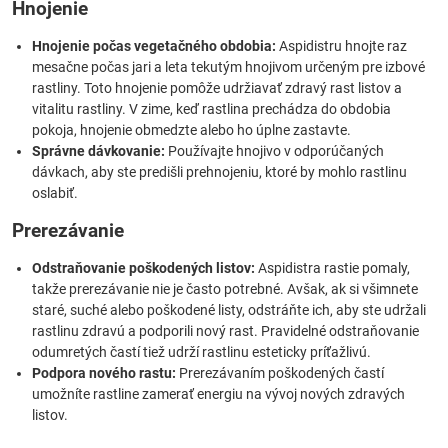
Hnojenie
Hnojenie počas vegetačného obdobia:
Aspidistru hnojte raz
mesačne počas jari a leta tekutým hnojivom určeným pre izbové
rastliny. Toto hnojenie pomôže udržiavať zdravý rast listov a
vitalitu rastliny. V zime, keď rastlina prechádza do obdobia
pokoja, hnojenie obmedzte alebo ho úplne zastavte.
Správne dávkovanie:
Používajte hnojivo v odporúčaných
dávkach, aby ste predišli prehnojeniu, ktoré by mohlo rastlinu
oslabiť.
Prerezávanie
Odstraňovanie poškodených listov:
Aspidistra rastie pomaly,
takže prerezávanie nie je často potrebné. Avšak, ak si všimnete
staré, suché alebo poškodené listy, odstráňte ich, aby ste udržali
rastlinu zdravú a podporili nový rast. Pravidelné odstraňovanie
odumretých častí tiež udrží rastlinu esteticky príťažlivú.
Podpora nového rastu:
Prerezávaním poškodených častí
umožníte rastline zamerať energiu na vývoj nových zdravých
listov.