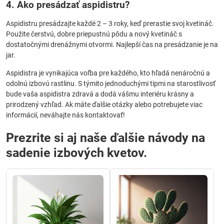
4. Ako presádzať aspidistru?
Aspidistru presádzajte každé 2 – 3 roky, keď prerastie svoj kvetináč.
Použite čerstvú, dobre priepustnú pôdu a nový kvetináč s
dostatočnými drenážnymi otvormi. Najlepší čas na presádzanie je na
jar.
Aspidistra je vynikajúca voľba pre každého, kto hľadá nenáročnú a
odolnú izbovú rastlinu. S týmito jednoduchými tipmi na starostlivosť
bude vaša aspidistra zdravá a dodá vášmu interiéru krásny a
prirodzený vzhľad. Ak máte ďalšie otázky alebo potrebujete viac
informácií, neváhajte nás kontaktovať!
Prezrite si aj naše ďalšie návody na
sadenie izbových kvetov.