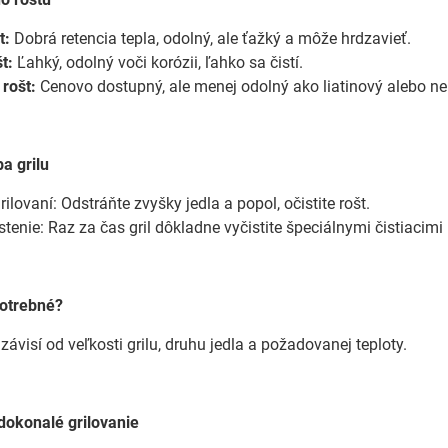
t:
Dobrá retencia tepla, odolný, ale ťažký a môže hrdzavieť.
t:
Ľahký, odolný voči korózii, ľahko sa čistí.
rošt:
Cenovo dostupný, ale menej odolný ako liatinový alebo ne
ba grilu
lovaní: Odstráňte zvyšky jedla a popol, očistite rošt.
stenie: Raz za čas gril dôkladne vyčistite špeciálnymi čistiacimi
potrebné?
ávisí od veľkosti grilu, druhu jedla a požadovanej teploty.
dokonalé grilovanie