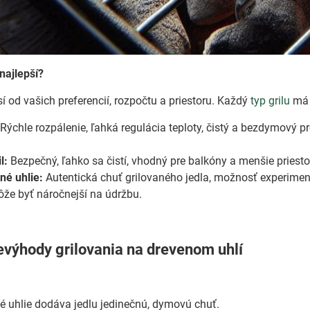
 najlepší?
sí od vašich preferencií, rozpočtu a priestoru. Každý
typ grilu
má 
Rýchle rozpálenie, ľahká regulácia teploty, čistý a bezdymový pr
l:
Bezpečný, ľahko sa čistí, vhodný pre balkóny a menšie priest
né uhlie:
Autentická chuť grilovaného jedla, možnosť experimen
ôže byť náročnejší na údržbu.
evýhody grilovania na drevenom uhlí
 uhlie dodáva jedlu jedinečnú, dymovú chuť.