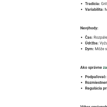
Tradícia:
Gril
Variabilita:
M
Nevýhody:
Čas:
Rozpálen
Údržba:
Vyža
Dym:
Môže sp
Ako správne
za
Podpaľovač:
Rozmiestneni
Regulácia pr
Výber správneh