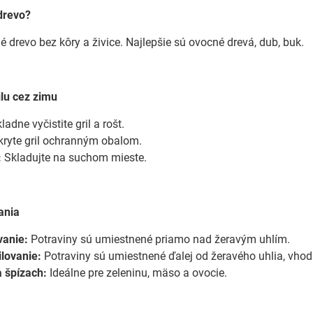
drevo?
dé drevo bez kôry a živice. Najlepšie sú ovocné drevá, dub, buk.
ilu cez zimu
adne vyčistite gril a rošt.
ryte gril ochranným obalom.
:
Skladujte na suchom mieste.
ania
vanie:
Potraviny sú umiestnené priamo nad žeravým uhlím.
lovanie:
Potraviny sú umiestnené ďalej od žeravého uhlia, vho
a špízach:
Ideálne pre zeleninu, mäso a ovocie.