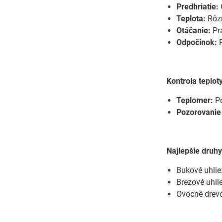
Predhriatie:
Teplota:
Rôzn
Otáčanie:
Pra
Odpočinok:
P
Kontrola teplot
Teplomer:
Po
Pozorovanie 
Najlepšie druh
Bukové uhlie:
Brezové uhli
Ovocné drevo