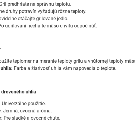
Gril predhriate na správnu teplotu.
e druhy potravín vyžadujú rôzne teploty.
videlne otáčajte grilované jedlo.
o ugrilovaní nechajte mäso chvíľu odpočinúť.
y
užite teplomer na meranie teploty grilu a vnútornej teploty mäs
uhlia:
Farba a žiarivosť uhlia vám napovedia o teplote.
y dreveného uhlia
 Univerzálne použitie.
e: Jemná, ovocná aróma.
: Pre sladké a ovocné chute.