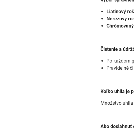
Liatinový roš
Nerezový roš
Chrómovaný 
Čistenie a údrž
Po každom gri
Pravidelné či
Koľko uhlia je 
Množstvo uhlia z
Ako dosiahnuť 