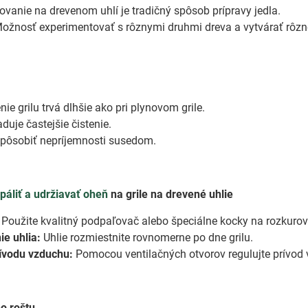
ovanie na drevenom uhlí je tradičný spôsob prípravy jedla.
ožnosť experimentovať s rôznymi druhmi dreva a vytvárať rôzne
ie grilu trvá dlhšie ako pri plynovom grile.
duje častejšie čistenie.
ôsobiť nepríjemnosti susedom.
páliť a udržiavať oheň
na grile na drevené uhlie
Použite kvalitný podpaľovač alebo špeciálne kocky na rozkurov
e uhlia:
Uhlie rozmiestnite rovnomerne po dne grilu.
ívodu vzduchu:
Pomocou ventilačných otvorov regulujte prívod v
o roštu