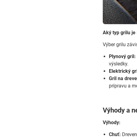
Aký typ grilu je
Výber grilu závi
Plynový gril:
výsledky.
Elektrický gri
Gril na dreve
prípravu a m
Výhody a n
Výhody:
Chuť:
Drevené