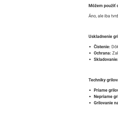
Môžem použiť 
Áno, ale iba tvr
Uskladnenie gr
Čistenie:
Dôkl
Ochrana:
Zak
Skladovanie
Techniky grilov
Priame grilo
Nepriame gri
Grilovanie n