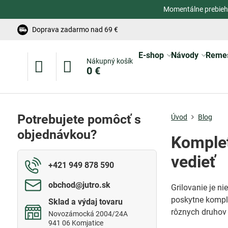
Momentálne prebieh
Doprava zadarmo nad 69 €
E-shop
Návody
Reme
Nákupný košík
0 €
Potrebujete pomôcť s
Úvod
Blog
objednávkou?
Kompletn
vedieť
+421 949 878 590
obchod​@jutro​.sk
Grilovanie je ni
poskytne komple
Sklad a výdaj tovaru
rôznych druhov 
Novozámocká 2004/24A
941 06 Komjatice