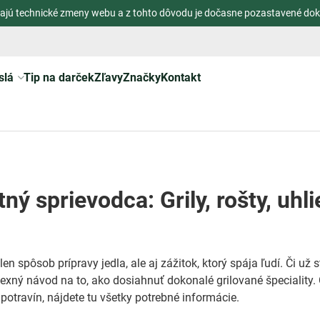
ajú technické zmeny webu a z tohto dôvodu je dočasne pozastavené dok
slá
Tip na darček
Zľavy
Značky
Kontakt
ý sprievodca: Grily, rošty, uhli
elen spôsob prípravy jedla, ale aj zážitok, ktorý spája ľudí. Či u
xný návod na to, ako dosiahnuť dokonalé grilované špeciality. 
potravín, nájdete tu všetky potrebné informácie.