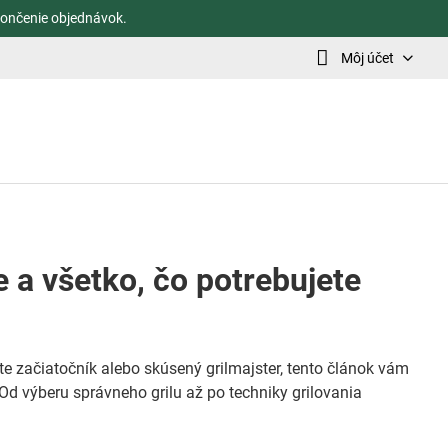
ončenie objednávok.
Môj účet
e a všetko, čo potrebujete
ž ste začiatočník alebo skúsený grilmajster, tento článok vám
Od výberu správneho grilu až po techniky grilovania