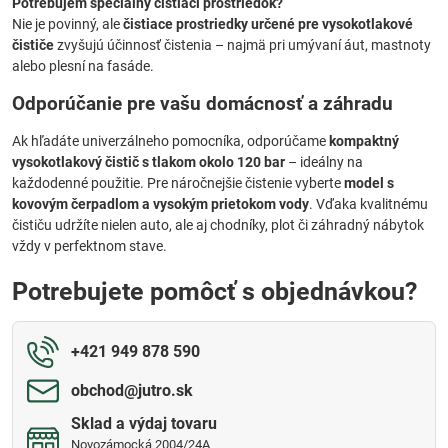
Potrebujem špeciálny čistiaci prostriedok?
Nie je povinný, ale
čistiace prostriedky určené pre vysokotlakové
čističe
zvyšujú účinnosť čistenia – najmä pri umývaní áut, mastnoty
alebo plesní na fasáde.
Odporúčanie pre vašu domácnosť a záhradu
Ak hľadáte univerzálneho pomocníka, odporúčame
kompaktný
vysokotlakový čistič s tlakom okolo 120 bar
– ideálny na
každodenné použitie. Pre náročnejšie čistenie vyberte
model s
kovovým čerpadlom a vysokým prietokom vody
. Vďaka kvalitnému
čističu udržíte nielen auto, ale aj chodníky, plot či záhradný nábytok
vždy v perfektnom stave.
Potrebujete pomôcť s objednávkou?
+421 949 878 590
obchod​@jutro​.sk
Sklad a výdaj tovaru
Novozámocká 2004/24A