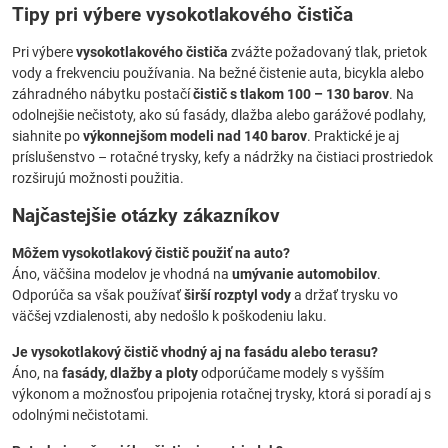
Tipy pri výbere vysokotlakového čističa
Pri výbere
vysokotlakového čističa
zvážte požadovaný tlak, prietok
vody a frekvenciu používania. Na bežné čistenie auta, bicykla alebo
záhradného nábytku postačí
čistič s tlakom 100 – 130 barov
. Na
odolnejšie nečistoty, ako sú fasády, dlažba alebo garážové podlahy,
siahnite po
výkonnejšom modeli nad 140 barov
. Praktické je aj
príslušenstvo – rotačné trysky, kefy a nádržky na čistiaci prostriedok
rozširujú možnosti použitia.
Najčastejšie otázky zákazníkov
Môžem vysokotlakový čistič použiť na auto?
Áno, väčšina modelov je vhodná na
umývanie automobilov
.
Odporúča sa však používať
širší rozptyl vody
a držať trysku vo
väčšej vzdialenosti, aby nedošlo k poškodeniu laku.
Je vysokotlakový čistič vhodný aj na fasádu alebo terasu?
Áno, na
fasády, dlažby a ploty
odporúčame modely s vyšším
výkonom a možnosťou pripojenia rotačnej trysky, ktorá si poradí aj s
odolnými nečistotami.