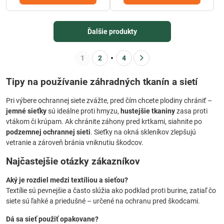
Ďalšie produkty
1
2
4
Tipy na používanie záhradných tkanín a sietí
Pri výbere ochrannej siete zvážte, pred čím chcete plodiny chrániť –
jemné sieťky
sú ideálne proti hmyzu,
hustejšie tkaniny
zasa proti
vtákom či krúpam. Ak chránite záhony pred krtkami, siahnite po
podzemnej ochrannej sieti
. Sieťky na okná skleníkov zlepšujú
vetranie a zároveň bránia vniknutiu škodcov.
Najčastejšie otázky zákazníkov
Aký je rozdiel medzi textíliou a sieťou?
Textílie sú pevnejšie a často slúžia ako podklad proti burine, zatiaľ čo
siete sú ľahké a priedušné – určené na ochranu pred škodcami.
Dá sa sieť použiť opakovane?