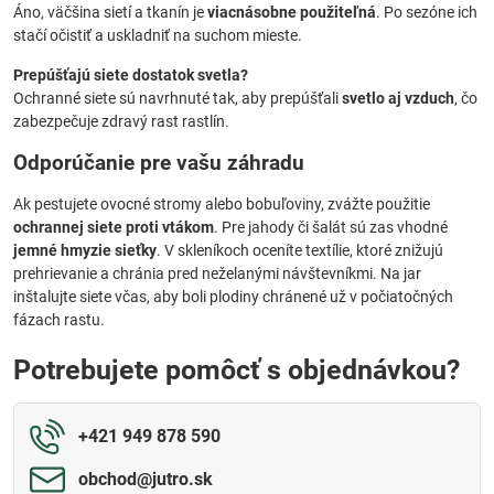
Áno, väčšina sietí a tkanín je
viacnásobne použiteľná
. Po sezóne ich
stačí očistiť a uskladniť na suchom mieste.
Prepúšťajú siete dostatok svetla?
Ochranné siete sú navrhnuté tak, aby prepúšťali
svetlo aj vzduch
, čo
zabezpečuje zdravý rast rastlín.
Odporúčanie pre vašu záhradu
Ak pestujete ovocné stromy alebo bobuľoviny, zvážte použitie
ochrannej siete proti vtákom
. Pre jahody či šalát sú zas vhodné
jemné hmyzie sieťky
. V skleníkoch oceníte textílie, ktoré znižujú
prehrievanie a chránia pred neželanými návštevníkmi. Na jar
inštalujte siete včas, aby boli plodiny chránené už v počiatočných
fázach rastu.
Potrebujete pomôcť s objednávkou?
+421 949 878 590
obchod​@jutro​.sk