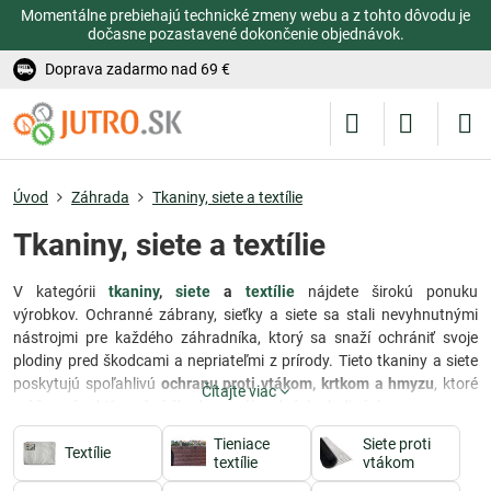
Momentálne prebiehajú technické zmeny webu a z tohto dôvodu je
dočasne pozastavené dokončenie objednávok.
Doprava zadarmo nad 69 €
Úvod
Záhrada
Tkaniny, siete a textílie
Tkaniny, siete a textílie
V kategórii
tkaniny
,
siete
a
textílie
nájdete širokú ponuku
výrobkov. Ochranné zábrany, sieťky a siete sa stali nevyhnutnými
nástrojmi pre každého záhradníka, ktorý sa snaží ochrániť svoje
plodiny pred škodcami a nepriateľmi z prírody. Tieto tkaniny a siete
poskytujú spoľahlivú
ochranu proti vtákom, krtkom a hmyzu
, ktoré
Čítajte viac
môžu spôsobiť značné škody na záhradných plodinách.
Tieniace
Siete proti
Sieťky a siete
sú ideálne na použitie na rôznych miestach vo vašej
Textílie
textílie
vtákom
záhrade. Ich flexibilný dizajn umožňuje ich umiestnenie na zem, kde