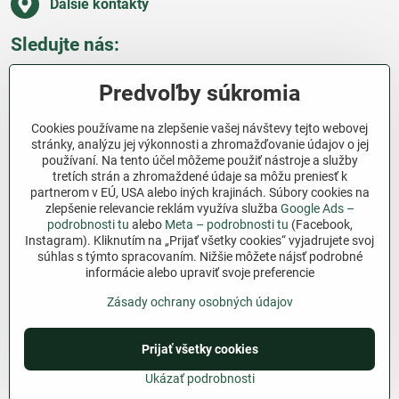
Ďalšie kontakty
Sledujte nás:
Facebook
Pinterest
Instagram
Blog
Predvoľby súkromia
Všetko o nákupe
Cookies používame na zlepšenie vašej návštevy tejto webovej
stránky, analýzu jej výkonnosti a zhromažďovanie údajov o jej
používaní. Na tento účel môžeme použiť nástroje a služby
Ďakujeme za podporu
tretích strán a zhromaždené údaje sa môžu preniesť k
partnerom v EÚ, USA alebo iných krajinách. Súbory cookies na
Sme slovenský e-shop bez dotácií​. Fungujeme len
zlepšenie relevancie reklám využíva služba
Google Ads –
vďaka vám – ľuďom, ktorí veria v poctivú prácu a
podrobnosti tu
alebo
Meta – podrobnosti tu
(Facebook,
lásku k pôde​. Každý nákup na Jutro​.sk nám pomáha
Instagram). Kliknutím na „Prijať všetky cookies“ vyjadrujete svoj
súhlas s týmto spracovaním. Nižšie môžete nájsť podrobné
pokračovať v tom, čo má zmysel – pomáhať
informácie alebo upraviť svoje preferencie
záhradkárom zadarmo a srdcom​.
Zásady ochrany osobných údajov
©
2026
Copyright
Predvoľby súkromia
Zásady ochrany osobných údajov
Prijať všetky cookies
Podmienky používania
Ukázať podrobnosti
Vytvorené pomocou:
BiznisWeb.sk