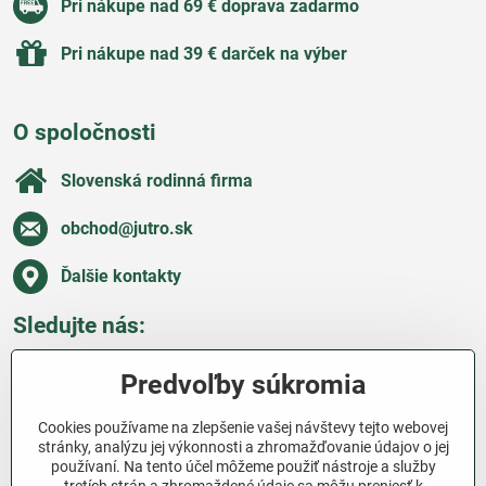
Pri nákupe nad 69 € doprava zadarmo
Pri nákupe nad 39 € darček na výber
O spoločnosti
Slovenská rodinná firma
obchod​@jutro​.sk
Ďalšie kontakty
Sledujte nás:
Facebook
Pinterest
Instagram
Blog
Predvoľby súkromia
Všetko o nákupe
Cookies používame na zlepšenie vašej návštevy tejto webovej
stránky, analýzu jej výkonnosti a zhromažďovanie údajov o jej
používaní. Na tento účel môžeme použiť nástroje a služby
Ďakujeme za podporu