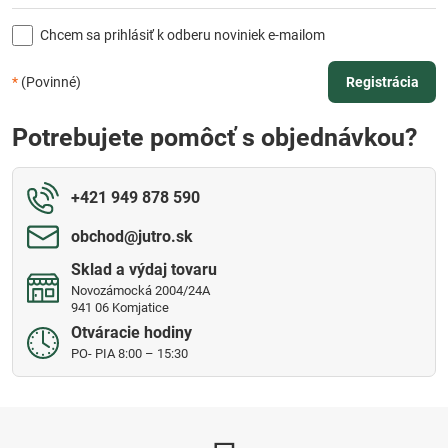
Chcem sa prihlásiť k odberu noviniek e-mailom
*
(Povinné)
Registrácia
Potrebujete pomôcť s objednávkou?
+421 949 878 590
obchod​@jutro​.sk
Sklad a výdaj tovaru
Novozámocká 2004/24A
941 06 Komjatice
Otváracie hodiny
PO- PIA 8:00 – 15:30