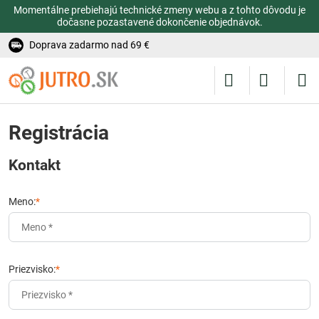
Momentálne prebiehajú technické zmeny webu a z tohto dôvodu je
dočasne pozastavené dokončenie objednávok.
Doprava zadarmo nad 69 €
Registrácia
Kontakt
Meno:
*
Priezvisko:
*