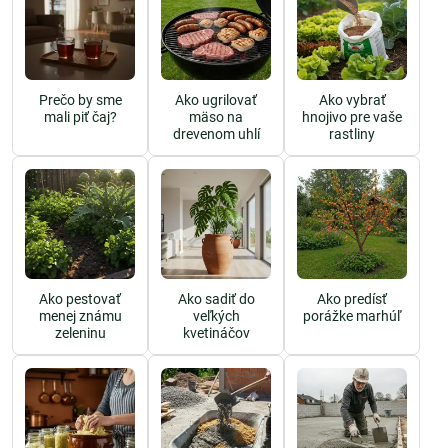
Prečo by sme
Ako ugrilovať
Ako vybrať
mali piť čaj?
mäso na
hnojivo pre vaše
drevenom uhlí
rastliny
Ako pestovať
Ako sadiť do
Ako predísť
menej známu
veľkých
porážke marhúľ
zeleninu
kvetináčov