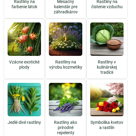
Rastliny na
Mesačný
Rastliny na
farbenie látok
kalendár pre
čistenie vzduchu
záhradkárov
Vzácne exotické
Rastliny na
Rastliny v
plody
výrobu kozmetiky
kulinárskej
tradícii
Jedlé divé rastliny
Rastliny ako
Symbolika kvetov
prírodné
a rastlín
repelenty