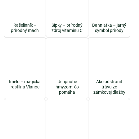
Rašelinník –
Šípky – prírodný
Bahniatka – jarný
prírodný mach
zdroj vitamínu C
symbol prírody
Imelo – magická
Uštipnutie
Ako odstrániť
rastlina Vianoc
hmyzom: čo
trávu zo
pomáha
zámkovej dlažby