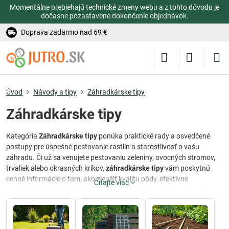
Momentálne prebiehajú technické zmeny webu a z tohto dôvodu je
dočasne pozastavené dokončenie objednávok.
Doprava zadarmo nad 69 €
Úvod
Návody a tipy
Záhradkárske tipy
Záhradkárske tipy
Kategória
Záhradkárske tipy
ponúka praktické rady a osvedčené
postupy pre úspešné pestovanie rastlín a starostlivosť o vašu
záhradu. Či už sa venujete pestovaniu zeleniny, ovocných stromov,
trvaliek alebo okrasných kríkov,
záhradkárske tipy
vám poskytnú
cenné informácie o tom, ako zlepšiť kvalitu pôdy, efektívne
Čítajte viac
zavlažovať a hnojiť, chrániť rastliny pred škodcami a dosiahnuť
bohatú úrodu. Tieto rady sú určené pre začínajúcich aj skúsených
záhradkárov, ktorí túžia po krásnej, produktívnej a zdravšej záhrade
počas celého roka.