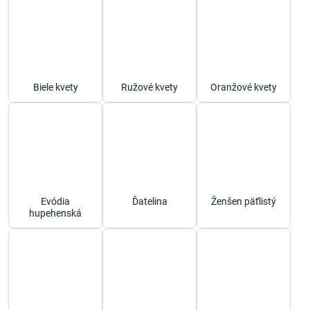
Biele kvety
Ružové kvety
Oranžové kvety
Evódia
Ďatelina
Ženšen päťlistý
hupehenská