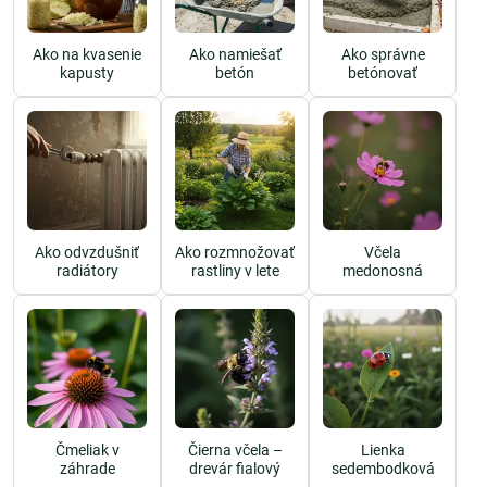
Ako na kvasenie
Ako namiešať
Ako správne
kapusty
betón
betónovať
Ako odvzdušniť
Ako rozmnožovať
Včela
radiátory
rastliny v lete
medonosná
Čmeliak v
Čierna včela –
Lienka
záhrade
drevár fialový
sedembodková