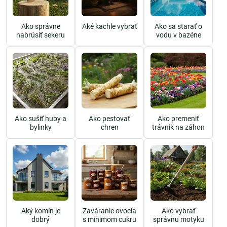
Ako správne
Aké kachle vybrať
Ako sa starať o
nabrúsiť sekeru
vodu v bazéne
Ako sušiť huby a
Ako pestovať
Ako premeniť
bylinky
chren
trávnik na záhon
Aký komín je
Zaváranie ovocia
Ako vybrať
dobrý
s minimom cukru
správnu motyku