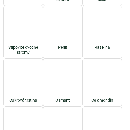
Stĺpovité ovocné
Perlit
Rašelina
stromy
Cukrová trstina
Osmant
Calamondin