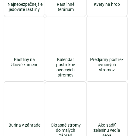
Najnebezpečnejšie
Rastlinné
Kvety na hrob
jedovaté rastliny
terárium
Rastliny na
Kalendár
Predjarný postrek
žlčové kamene
postrekov
ovocných
ovocných
stromov
stromov
Burina v záhrade
Okrasné stromy
Ako sadiť
do malých
zeleninu vedľa
záhrad
seba