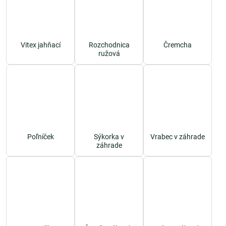
Vitex jahňací
Rozchodnica
Čremcha
ružová
Poľníček
Sýkorka v
Vrabec v záhrade
záhrade