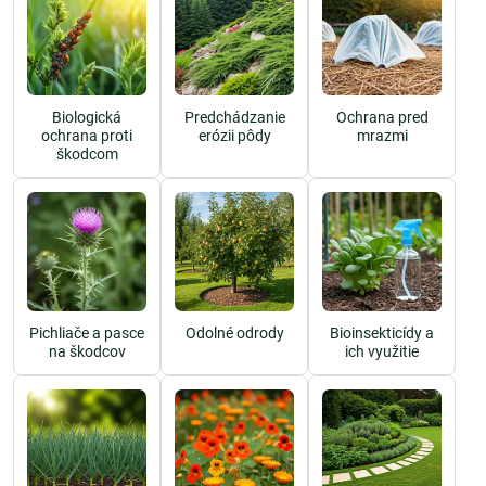
Biologická
Predchádzanie
Ochrana pred
ochrana proti
erózii pôdy
mrazmi
škodcom
Pichliače a pasce
Odolné odrody
Bioinsekticídy a
na škodcov
ich využitie