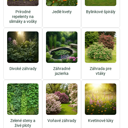
Prírodné
Jedlé kvety
Bylinkové špirály
repelenty na
slimáky a vošky
Divoké záhrady
Záhradné
Záhrada pre
jazierka
vtáky
Zelené steny a
Voňavé záhrady
Kvetinové lúky
živé ploty