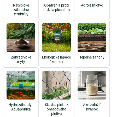
Netypické
Opatrenia proti
Agrolesníctvo
záhradné
hrdzi a plesniam
štruktúry
Záhradnícke
Ekologické lapače
Tepelné záhony
mýty
škodcov
Hydrozáhrady -
Stavba plota z
Ako založiť
Aquaponika
ohradového
kvások
pletiva