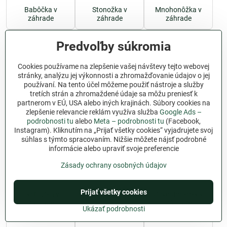
Babôčka v
Stonožka v
Mnohonôžka v
záhrade
záhrade
záhrade
Predvoľby súkromia
Cookies používame na zlepšenie vašej návštevy tejto webovej
stránky, analýzu jej výkonnosti a zhromažďovanie údajov o jej
používaní. Na tento účel môžeme použiť nástroje a služby
tretích strán a zhromaždené údaje sa môžu preniesť k
Užovka v záhrade
Vretenica v
Slepúch v
partnerom v EÚ, USA alebo iných krajinách. Súbory cookies na
prírode
záhrade
zlepšenie relevancie reklám využíva služba
Google Ads –
podrobnosti tu
alebo
Meta – podrobnosti tu
(Facebook,
Instagram). Kliknutím na „Prijať všetky cookies“ vyjadrujete svoj
súhlas s týmto spracovaním. Nižšie môžete nájsť podrobné
informácie alebo upraviť svoje preferencie
Zásady ochrany osobných údajov
Prijať všetky cookies
Bystruška v
Hraboš v záhrade
Chvostoskoky v
záhrade
záhrade
Ukázať podrobnosti