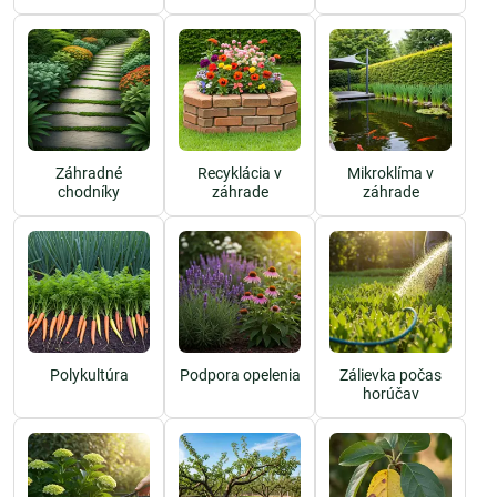
Záhradné
Recyklácia v
Mikroklíma v
chodníky
záhrade
záhrade
Polykultúra
Podpora opelenia
Zálievka počas
horúčav