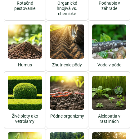
Rotačné
Organické
Podhubie v
pestovanie
hnojivá vs.
záhrade
chemické
Humus
Zhutnenie pôdy
Voda v pôde
Živé ploty ako
Pôdne organizmy
Alelopatia v
vetrolamy
rastlinách