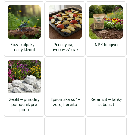
Fuzáč alpský –
Pečený čaj –
NPK hnojivo
lesný klenot
ovocný zázrak
Zeolit – prírodný
Epsomská soľ –
Keramzit – ľahký
pomocník pre
zdroj horčíka
substrát
pôdu