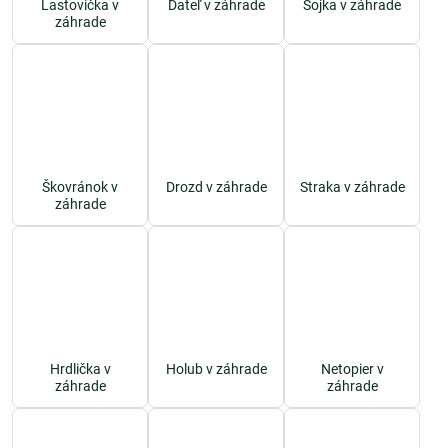
Lastovička v
Ďateľ v záhrade
Sojka v záhrade
záhrade
Škovránok v
Drozd v záhrade
Straka v záhrade
záhrade
Hrdlička v
Holub v záhrade
Netopier v
záhrade
záhrade