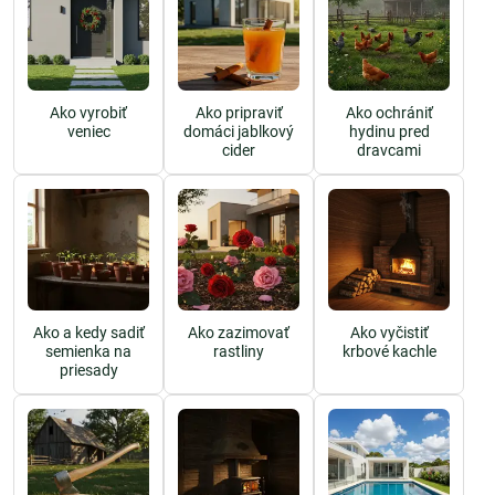
Ako vyrobiť
Ako pripraviť
Ako ochrániť
veniec
domáci jablkový
hydinu pred
cider
dravcami
Ako a kedy sadiť
Ako zazimovať
Ako vyčistiť
semienka na
rastliny
krbové kachle
priesady