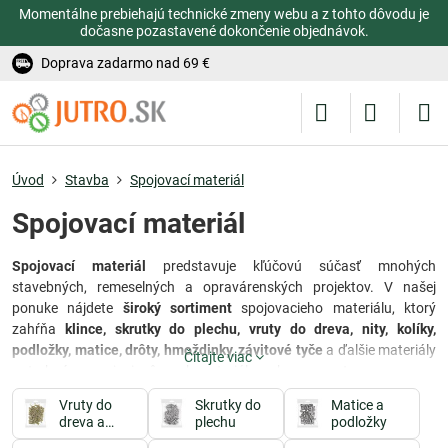
Momentálne prebiehajú technické zmeny webu a z tohto dôvodu je
dočasne pozastavené dokončenie objednávok.
Doprava zadarmo nad 69 €
Úvod
Stavba
Spojovací materiál
Spojovací materiál
Spojovací materiál
predstavuje kľúčovú súčasť mnohých
stavebných, remeselných a opravárenských projektov. V našej
ponuke nájdete
široký sortiment
spojovacieho materiálu, ktorý
zahŕňa
klince, skrutky do plechu, vruty do dreva, nity, kolíky,
podložky, matice, drôty, hmoždinky, závitové tyče
a ďalšie materiály
Čítajte viac
potrebné na spojenie rôznych materiálov a komponentov.
Vruty do
Skrutky do
Matice a
Klince
sú ideálne pre pevné a trvalé spojenie dvoch materiálov
dreva a
plechu
podložky
prostredníctvom ich vhodného zahnutia alebo ohnutia.
Skrutky do
SDK