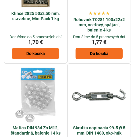
Klince 2825 50x2,50 mm,
stavebné, MiniPack 1 kg
Rohovník T0281 100x22x2
mm, oceľový, spájací,
balenie 4 ks
Doručíme do 5 pracovných dní
Doručíme do 5 pracovných dní
1,70 €
1,77 €
Do košíka
Do košíka
Matica DIN 934 Zn M12,
Skrutka napínacia 99-5 Ø 5
štandardná, balenie 14 ks
mm, DIN 1480, oko-hák