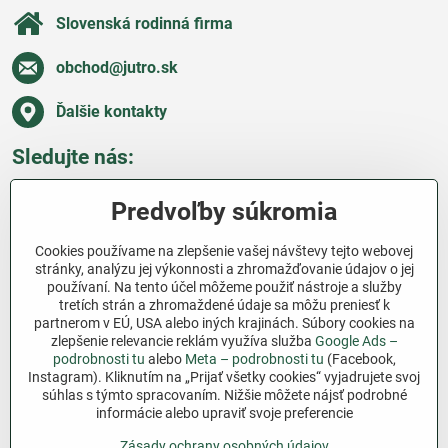
Slovenská rodinná firma
obchod​@jutro​.sk
Ďalšie kontakty
Sledujte nás:
Facebook
Pinterest
Instagram
Blog
Predvoľby súkromia
Všetko o nákupe
Cookies používame na zlepšenie vašej návštevy tejto webovej
stránky, analýzu jej výkonnosti a zhromažďovanie údajov o jej
používaní. Na tento účel môžeme použiť nástroje a služby
Ďakujeme za podporu
tretích strán a zhromaždené údaje sa môžu preniesť k
partnerom v EÚ, USA alebo iných krajinách. Súbory cookies na
Sme slovenský e-shop bez dotácií​. Fungujeme len
zlepšenie relevancie reklám využíva služba
Google Ads –
vďaka vám – ľuďom, ktorí veria v poctivú prácu a
podrobnosti tu
alebo
Meta – podrobnosti tu
(Facebook,
lásku k pôde​. Každý nákup na Jutro​.sk nám pomáha
Instagram). Kliknutím na „Prijať všetky cookies“ vyjadrujete svoj
súhlas s týmto spracovaním. Nižšie môžete nájsť podrobné
pokračovať v tom, čo má zmysel – pomáhať
informácie alebo upraviť svoje preferencie
záhradkárom zadarmo a srdcom​.
Zásady ochrany osobných údajov