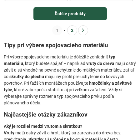
Ďalšie produkty
1
2
Tipy pri výbere spojovacieho materiálu
Pri výbere spojovacieho materiálu je dôležité zohľadniť
typ
materiálu
, ktorý budete spájať – napríklad
vruty do dreva
majú ostrý
závit a sú vhodné na pevné uchytenie do mäkkých materiálov, zatiaľ
čo
skrutky do plechu
majú iný profil pre uchytenie do kovových
povrchov. Pri ťažších montážach používajte
hmoždinky a závitové
tyče
, ktoré zabezpečia stabilitu aj pri veľkom zaťažení. Vždy si
vyberajte správny rozmer a typ spojovacieho prvku podľa
plánovaného účelu.
Najčastejšie otázky zákazníkov
Aký je rozdiel medzi vrutom a skrutkou?
Vruty
majú ostrý závit a hrot, ktorý sa zarezáva do dreva bez
predvŕtania.
Skrutky
sú určené na kovové materiály a často