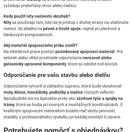
vyžadujú predvŕtaný otvor alebo maticu.
Kedy použiť nity namiesto skrutiek?
Nity
sa používajú tam, kde nie je prístup z druhej strany na utiahnutie
matice. Sú ideálne na
pevné a trvalé spoje
, najmä pri plechoch a
hliníkových komponentoch.
Aký materiál spojovacieho prvku zvoliť?
Na interiérové práce postačí
pozinkovaný spojovací materiál
. Pre
exteriér alebo vlhké prostredie odporúčame
nerezové alebo
galvanicky upravené komponenty
, ktoré sú odolné voči korózii.
Odporúčanie pre vašu stavbu alebo dielňu
Odporúčame vytvoriť si základnú súpravu, ktorá bude obsahovať
vruty, klince, hmoždinky, podložky a matice
rôznych veľkostí.
Nezabudnite ani na špeciálne prvky ako
závitové tyče a spojky na
trámy
, ktoré sa hodia pri nosných a montážnych konštrukciách. S
kvalitným spojovacím materiálom budete mať istotu pevnosti,
stability a profesionálneho výsledku pri každej montáži či oprave.
Potrebujete pomôcť s objednávkou?