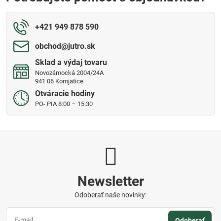
+421 949 878 590
obchod​@jutro​.sk
Sklad a výdaj tovaru
Novozámocká 2004/24A
941 06 Komjatice
Otváracie hodiny
PO- PIA 8:00 – 15:30
Newsletter
Odoberať naše novinky:
Odoberať