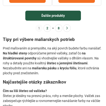
Ďalšie produkty
1
2
8
Tipy pri výbere maliarskych potrieb
Pred maľovaním si premyslite, na aký povrch budete farbu nanášať.
Na hladké steny
odporúčame jemné valčeky, zatiaľ čo
na
štruktúrované povrchy
sú vhodnejšie valčeky s dlhším vlasom. Na
rohy a detaily použite kvalitný
štetec s jemnými štetinami
.
Nezabudnite ani na
maliarsku pásku
a
kryciu fóliu
, ktoré ochránia
plochy pred znečistením.
Najčastejšie otázky zákazníkov
Čím sa líši štetec od valčeka?
Štetec je ideálny na presnú prácu, rohy a menšie plochy. Valček zas
zabezpečuje rýchlejšie a rovnomernejšie nanášanie farby na väčšie
plochy.