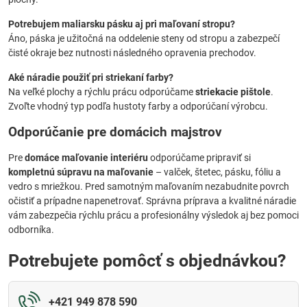
Potrebujem maliarsku pásku aj pri maľovaní stropu?
Áno, páska je užitočná na oddelenie steny od stropu a zabezpečí
čisté okraje bez nutnosti následného opravenia prechodov.
Aké náradie použiť pri striekaní farby?
Na veľké plochy a rýchlu prácu odporúčame
striekacie pištole
.
Zvoľte vhodný typ podľa hustoty farby a odporúčaní výrobcu.
Odporúčanie pre domácich majstrov
Pre
domáce maľovanie interiéru
odporúčame pripraviť si
kompletnú súpravu na maľovanie
– valček, štetec, pásku, fóliu a
vedro s mriežkou. Pred samotným maľovaním nezabudnite povrch
očistiť a prípadne napenetrovať. Správna príprava a kvalitné náradie
vám zabezpečia rýchlu prácu a profesionálny výsledok aj bez pomoci
odborníka.
Potrebujete pomôcť s objednávkou?
+421 949 878 590