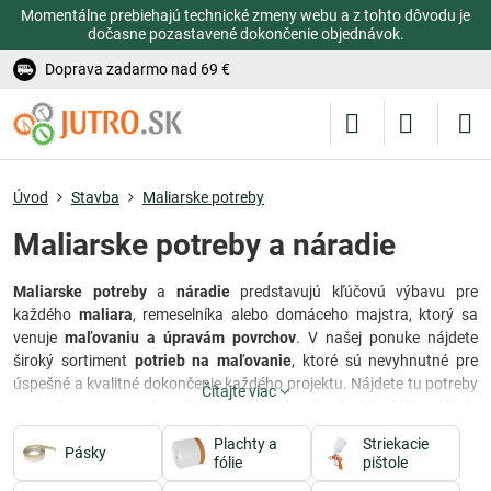
Momentálne prebiehajú technické zmeny webu a z tohto dôvodu je
dočasne pozastavené dokončenie objednávok.
Doprava zadarmo nad 69 €
Úvod
Stavba
Maliarske potreby
Maliarske potreby a náradie
Maliarske potreby
a
náradie
predstavujú kľúčovú výbavu pre
každého
maliara
, remeselníka alebo domáceho majstra, ktorý sa
venuje
maľovaniu a úpravám povrchov
. V našej ponuke nájdete
široký sortiment
potrieb na maľovanie
, ktoré sú nevyhnutné pre
úspešné a kvalitné dokončenie každého projektu. Nájdete tu potreby
Čítajte viac
na maľovanie ako sú
maliarské
pásky, krycie plachty, fólie, pištole
na farbu, štetce, valček
y a ďalšie nástroje a pomôcky vhodné na
Plachty a
Striekacie
maliarske práce
Pásky
.
Pásky, krycie plachty a fólie
pomáhajú chrániť
fólie
pištole
okolité povrchy a zabezpečujú čisté a presné ohraničenie maľovanej