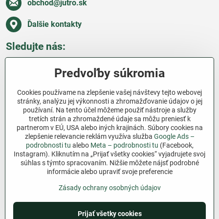
obchod​@jutro​.sk
Ďalšie kontakty
Sledujte nás:
Facebook
Pinterest
Instagram
Blog
Predvoľby súkromia
Všetko o nákupe
Cookies používame na zlepšenie vašej návštevy tejto webovej
stránky, analýzu jej výkonnosti a zhromažďovanie údajov o jej
používaní. Na tento účel môžeme použiť nástroje a služby
Ďakujeme za podporu
tretích strán a zhromaždené údaje sa môžu preniesť k
partnerom v EÚ, USA alebo iných krajinách. Súbory cookies na
Sme slovenský e-shop bez dotácií​. Fungujeme len
zlepšenie relevancie reklám využíva služba
Google Ads –
vďaka vám – ľuďom, ktorí veria v poctivú prácu a
podrobnosti tu
alebo
Meta – podrobnosti tu
(Facebook,
lásku k pôde​. Každý nákup na Jutro​.sk nám pomáha
Instagram). Kliknutím na „Prijať všetky cookies“ vyjadrujete svoj
súhlas s týmto spracovaním. Nižšie môžete nájsť podrobné
pokračovať v tom, čo má zmysel – pomáhať
informácie alebo upraviť svoje preferencie
záhradkárom zadarmo a srdcom​.
Zásady ochrany osobných údajov
©
2026
Copyright
Predvoľby súkromia
Zásady ochrany osobných údajov
Prijať všetky cookies