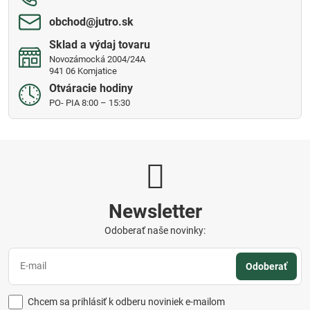
obchod​@jutro​.sk
Sklad a výdaj tovaru
Novozámocká 2004/24A
941 06 Komjatice
Otváracie hodiny
PO- PIA 8:00 – 15:30
Newsletter
Odoberať naše novinky:
Odoberať
Chcem sa prihlásiť k odberu noviniek e-mailom