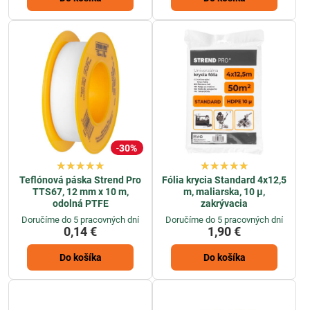
bytu pôjde s ľahkosťou. Súprava na maľovanie stien domov vám
ušetrí množstvo práce a času.
30%
Teflónová páska Strend Pro
Fólia krycia Standard 4x12,5
TTS67, 12 mm x 10 m,
m, maliarska, 10 µ,
odolná PTFE
zakrývacia
Doručíme do 5 pracovných dní
Doručíme do 5 pracovných dní
0,14 €
1,90 €
Do košíka
Do košíka