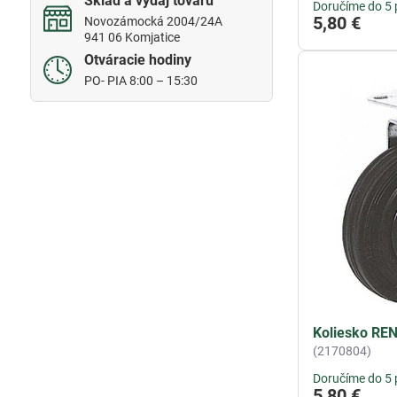
Sklad a výdaj tovaru
Doručíme do 5 
5,80 €
Novozámocká 2004/24A
941 06 Komjatice
Otváracie hodiny
PO- PIA 8:00 – 15:30
Koliesko RE
(2170804)
Doručíme do 5 
5,80 €