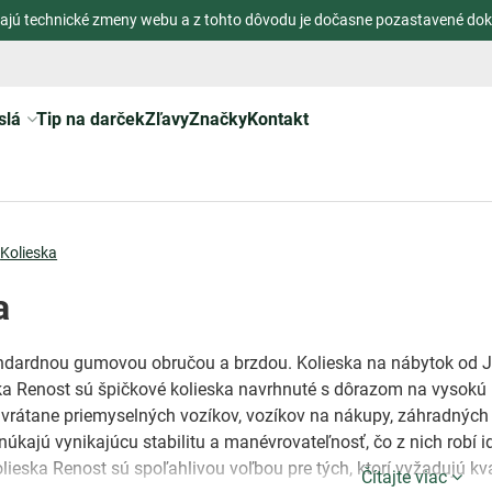
ajú technické zmeny webu a z tohto dôvodu je dočasne pozastavené dok
slá
Tip na darček
Zľavy
Značky
Kontakt
Kolieska
a
andardnou gumovou obručou a brzdou. Kolieska na nábytok od J
ska Renost sú špičkové kolieska navrhnuté s dôrazom na vysokú kv
, vrátane priemyselných vozíkov, vozíkov na nákupy, záhradných
núkajú vynikajúcu stabilitu a manévrovateľnosť, čo z nich robí 
olieska Renost sú spoľahlivou voľbou pre tých, ktorí vyžadujú k
Čítajte viac