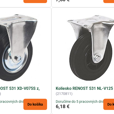
NOST 531 XD-V075S z,
Koliesko RENOST 531 NL-V125
)
(2170811)
pracovných dní
Doručíme do 5 pracovných dní
Do košíka
Do 
6,18 €