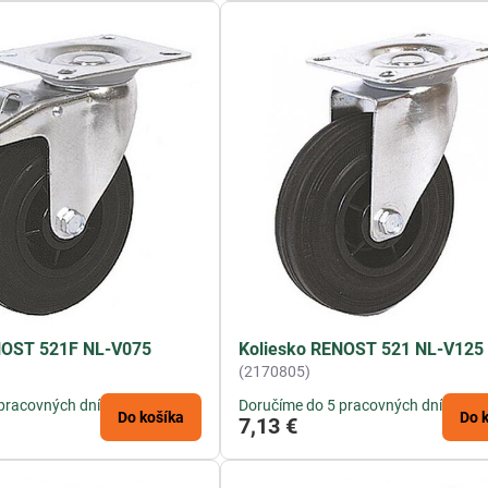
NOST 521F NL-V075
Koliesko RENOST 521 NL-V125
(2170805)
pracovných dní
Doručíme do 5 pracovných dní
Do košíka
Do 
7,13 €