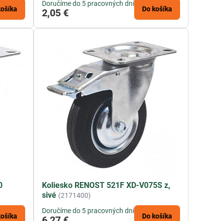
Doručíme do 5 pracovných dní
košíka
Do košíka
2,05 €
0
Koliesko RENOST 521F XD-V075S z,
sivé
(2171400)
Doručíme do 5 pracovných dní
košíka
Do košíka
6,27 €