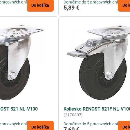
pracovných dní
Doručíme do 5 pracovných dní
Do košíka
Do 
5,89 €
NOST 521 NL-V100
Koliesko RENOST 521F NL-V10
(2170807)
pracovných dní
Doručíme do 5 pracovných dní
Do košíka
Do 
7,60 €