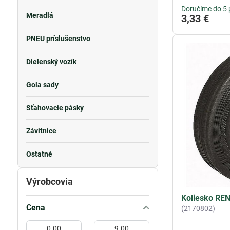
Doručíme do 5 
Meradlá
3,33 €
PNEU príslušenstvo
Dielenský vozík
Gola sady
Sťahovacie pásky
Závitnice
Ostatné
Výrobcovia
Koliesko RE
Cena
(2170802)
Od:
Do: