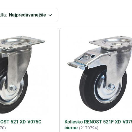
dľa:
Najpredávanejšie
NOST 521 XD-V075C
Koliesko RENOST 521F XD-V075
čierne
70)
(2170794)