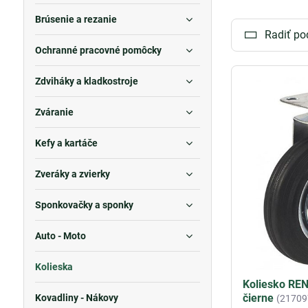
výkonom.
Brúsenie a rezanie
Radiť po
Ochranné pracovné pomôcky
Zdviháky a kladkostroje
Zváranie
Kefy a kartáče
Zveráky a zvierky
Sponkovačky a sponky
Auto - Moto
Kolieska
Koliesko RE
čierne
Kovadliny - Nákovy
(21709