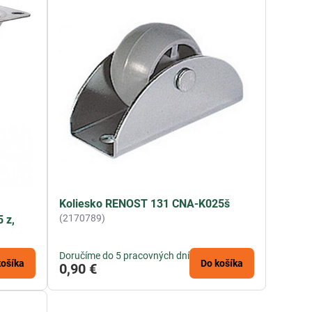
Koliesko RENOST 131 CNA-K025š
(2170789)
 z,
Doručíme do 5 pracovných dní
košíka
Do košíka
0,90 €