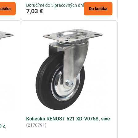
Doručíme do 5 pracovných dní
košíka
Do košíka
7,03 €
Koliesko RENOST 521 XD-V075S, sivé
(2170791)
 z,