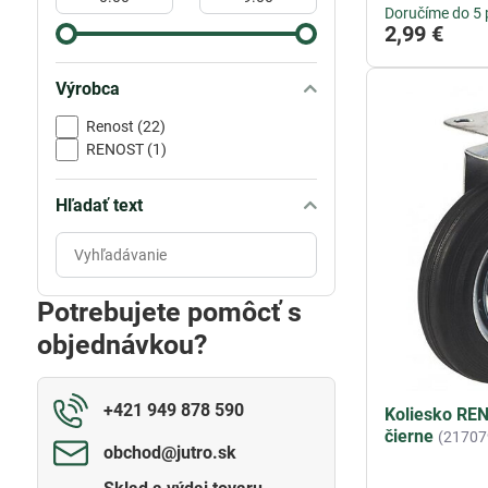
Doručíme do 5 
2,99 €
Výrobca
Renost (22)
RENOST (1)
Hľadať text
Prehľadať
výsledky
filtra
Potrebujete pomôcť s
fulltextom
objednávkou?
+421 949 878 590
Koliesko RE
čierne
(21707
obchod​@jutro​.sk