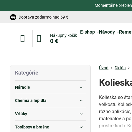
Momentálne prebieh
Doprava zadarmo nad 69 €
E-shop
Návody
Reme
Nákupný košík
0 €
Úvod
Dielňa
Kategórie
Koliesk
Náradie
Kolieska so št
Chémia a lepidlá
veľkostí. Kolie
rôzne aplikácie
Vrtáky
materiálov a po
prostrediach. K
Toolboxy a brašne