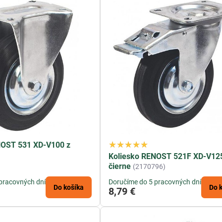
NOST 531 XD-V100 z
Koliesko RENOST 521F XD-V125
čierne
(2170796)
pracovných dní
Doručíme do 5 pracovných dní
Do košíka
Do 
8,79 €