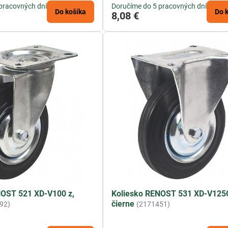
pracovných dní
Doručíme do 5 pracovných dní
Do košíka
Do 
8,08 €
NOST 521 XD-V100 z,
Koliesko RENOST 531 XD-V125C
čierne
92)
(2171451)