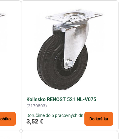
Koliesko RENOST 521 NL-V075
(2170803)
Doručíme do 5 pracovných dní
košíka
Do košíka
3,52 €