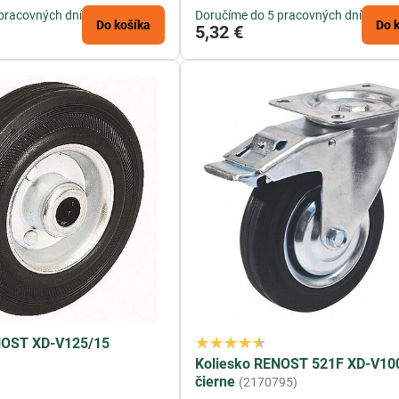
pracovných dní
Doručíme do 5 pracovných dní
Do košíka
Do 
5,32 €
NOST XD-V125/15
Koliesko RENOST 521F XD-V100
čierne
(2170795)