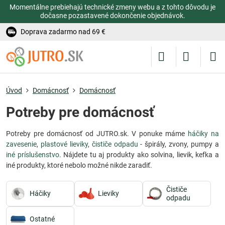
Momentálne prebiehajú technické zmeny webu a z tohto dôvodu je
dočasne pozastavené dokončenie objednávok.
Doprava zadarmo nad 69 €
Úvod
Domácnosť
Domácnosť
Potreby pre domácnosť
Potreby pre domácnosť od JUTRO.sk. V ponuke máme
háčiky na
zavesenie
,
plastové lieviky
,
čističe odpadu
- špirály, zvony, pumpy a
iné príslušenstvo
. Nájdete tu aj produkty ako solvina, lievik, kefka a
iné produkty, ktoré nebolo možné nikde zaradiť.
Čističe
Háčiky
Lieviky
odpadu
Ostatné