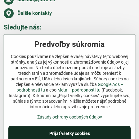
Ďalšie kontakty
Sledujte nás:
Facebook
Pinterest
Instagram
Blog
Predvoľby súkromia
Všetko o nákupe
Cookies používame na zlepšenie vašej návštevy tejto webovej
stránky, analýzu jej výkonnosti a zhromažďovanie údajov o jej
používaní. Na tento účel môžeme použiť nástroje a služby
Ďakujeme za podporu
tretích strán a zhromaždené údaje sa môžu preniesť k
partnerom v EÚ, USA alebo iných krajinách. Súbory cookies na
Sme slovenský e-shop bez dotácií​. Fungujeme len
zlepšenie relevancie reklám využíva služba
Google Ads –
vďaka vám – ľuďom, ktorí veria v poctivú prácu a
podrobnosti tu
alebo
Meta – podrobnosti tu
(Facebook,
lásku k pôde​. Každý nákup na Jutro​.sk nám pomáha
Instagram). Kliknutím na „Prijať všetky cookies“ vyjadrujete svoj
súhlas s týmto spracovaním. Nižšie môžete nájsť podrobné
pokračovať v tom, čo má zmysel – pomáhať
informácie alebo upraviť svoje preferencie
záhradkárom zadarmo a srdcom​.
Zásady ochrany osobných údajov
©
2026
Copyright
Predvoľby súkromia
Zásady ochrany osobných údajov
Prijať všetky cookies