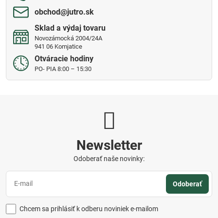
obchod​@jutro​.sk
Sklad a výdaj tovaru
Novozámocká 2004/24A
941 06 Komjatice
Otváracie hodiny
PO- PIA 8:00 – 15:30
Newsletter
Odoberať naše novinky:
Odoberať
Chcem sa prihlásiť k odberu noviniek e-mailom