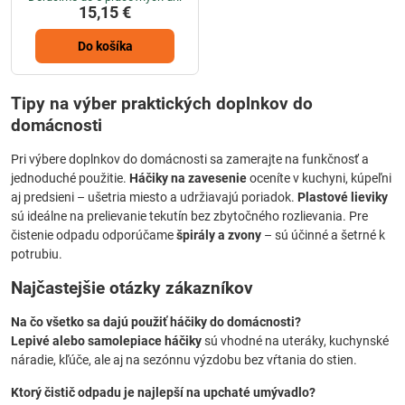
15,15 €
Do košíka
Tipy na výber praktických doplnkov do
domácnosti
Pri výbere doplnkov do domácnosti sa zamerajte na funkčnosť a
jednoduché použitie.
Háčiky na zavesenie
oceníte v kuchyni, kúpeľni
aj predsieni – ušetria miesto a udržiavajú poriadok.
Plastové lieviky
sú ideálne na prelievanie tekutín bez zbytočného rozlievania. Pre
čistenie odpadu odporúčame
špirály a zvony
– sú účinné a šetrné k
potrubiu.
Najčastejšie otázky zákazníkov
Na čo všetko sa dajú použiť háčiky do domácnosti?
Lepivé alebo samolepiace háčiky
sú vhodné na uteráky, kuchynské
náradie, kľúče, ale aj na sezónnu výzdobu bez vŕtania do stien.
Ktorý čistič odpadu je najlepší na upchaté umývadlo?