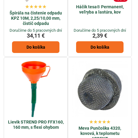
Háčik tesa® Permanent,
veľryba a lastúra, kov
Špirála na čistenie odpadu
KPZ 10M, 2,25/10,00 mm,
čistič odpadu
Doručíme do 5 pracovných dní
Doručíme do 5 pracovných dní
34,11 €
2,39 €
Do košíka
Do košíka
Lievik STREND PRO FFX160,
160 mm, s flexi ohybom
Meva Punčoška 4320,
kovová, k teplometu