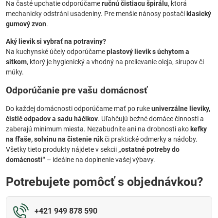
Na časté upchatie odporúčame
ručnú čistiacu špirálu
, ktorá
mechanicky odstráni usadeniny. Pre menšie nánosy postačí
klasický
gumový zvon
.
Aký lievik si vybrať na potraviny?
Na kuchynské účely odporúčame
plastový lievik s úchytom a
sitkom
, ktorý je hygienický a vhodný na prelievanie oleja, sirupov či
múky.
Odporúčanie pre vašu domácnosť
Do každej domácnosti odporúčame mať po ruke
univerzálne lieviky,
čistič odpadov a sadu háčikov
. Uľahčujú bežné domáce činnosti a
zaberajú minimum miesta. Nezabudnite ani na drobnosti ako
kefky
na fľaše, solvinu na čistenie rúk
či praktické odmerky a nádoby.
Všetky tieto produkty nájdete v sekcii
„ostatné potreby do
domácnosti“
– ideálne na doplnenie vašej výbavy.
Potrebujete pomôcť s objednávkou?
+421 949 878 590