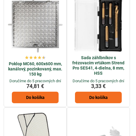
Sada záhlbníkov s
frézovacím vrtákom Strend
Poklop MC60, 600x600 mm,
Pro SES41, 4-dielna, 8 mm,
kanálový, pozinkovaný, max.
HSS
150 kg
Doručíme do 5 pracovných dní
Doručíme do 5 pracovných dní
74,81 €
3,33 €
Do košíka
Do košíka