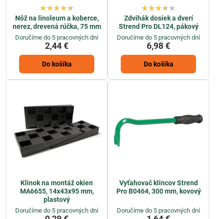
Nôž na linoleum a koberce,
Zdvihák dosiek a dverí
nerez, drevená rúčka, 75 mm
Strend Pro DL124, pákový
Doručíme do 5 pracovných dní
Doručíme do 5 pracovných dní
2,44 €
6,98 €
Do košíka
Do košíka
Klinok na montáž okien
Vyťahovač klincov Strend
MA6655, 14x43x95 mm,
Pro B0464, 300 mm, kovový
plastový
Doručíme do 5 pracovných dní
Doručíme do 5 pracovných dní
0,29 €
1,64 €