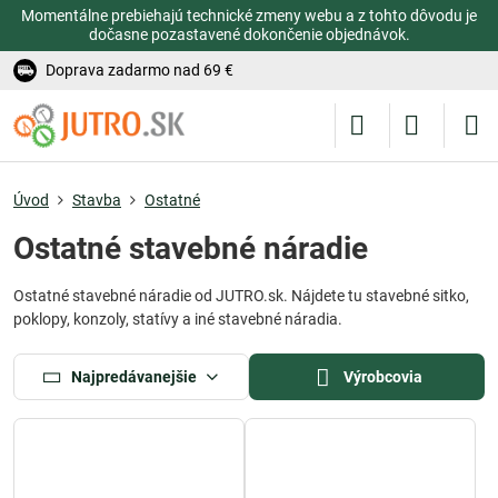
Momentálne prebiehajú technické zmeny webu a z tohto dôvodu je
dočasne pozastavené dokončenie objednávok.
Doprava zadarmo nad 69 €
Úvod
Stavba
Ostatné
Ostatné stavebné náradie
Ostatné stavebné náradie od JUTRO.sk. Nájdete tu stavebné sitko,
poklopy, konzoly, statívy a iné stavebné náradia.
Najpredávanejšie
Výrobcovia