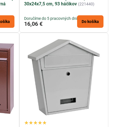
rná
30x24x7,5 cm, 93 háčikov
(221440)
Doručíme do 5 pracovných dní
košíka
Do košíka
16,06 €