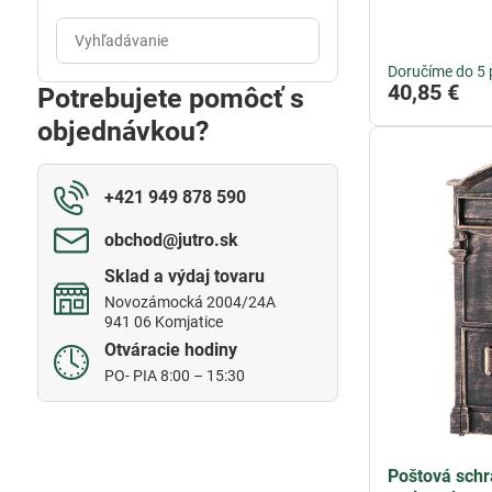
Prehľadať
výsledky
Doručíme do 5 
filtra
40,85 €
Potrebujete pomôcť s
fulltextom
objednávkou?
+421 949 878 590
obchod​@jutro​.sk
Sklad a výdaj tovaru
Novozámocká 2004/24A
941 06 Komjatice
Otváracie hodiny
PO- PIA 8:00 – 15:30
Poštová schr