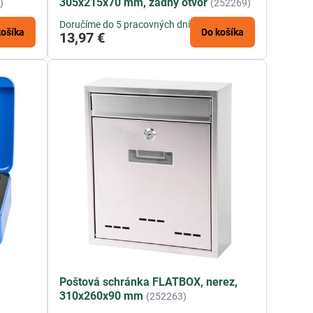
305x215x70 mm, zadný otvor
)
(252269)
Doručíme do 5 pracovných dní
košíka
Do košíka
13,97 €
Poštová schránka FLATBOX, nerez,
310x260x90 mm
(252263)