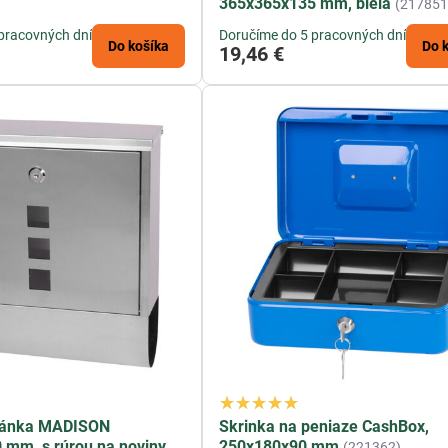
365x365x135 mm, biela
(217851
pracovných dní
Doručíme do 5 pracovných dní
Do košíka
Do 
19,46 €
ránka MADISON
Skrinka na peniaze CashBox,
mm, s rúrou na noviny,
250x180x90 mm
(221362)