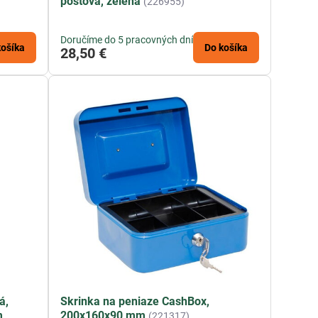
poštová, zelená
(226955)
Doručíme do 5 pracovných dní
košíka
Do košíka
28,50 €
á,
Skrinka na peniaze CashBox,
m
200x160x90 mm
(221317)