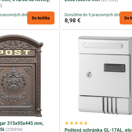
5)
pracovných dní
Doručíme do 5 pracovných dní
Do košíka
Do 
8,98 €
gar 315x95x445 mm,
dá
(226954)
Poštová schránka GL-17AL, el