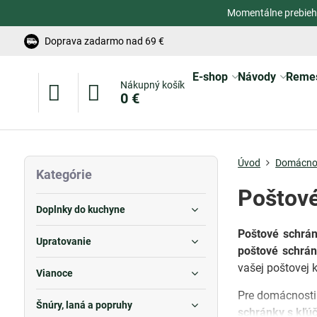
Momentálne prebieh
Doprava zadarmo nad 69 €
E-shop
Návody
Reme
Nákupný košík
0 €
Úvod
Domácno
Kategórie
Poštov
Doplnky do kuchyne
Poštové schrá
Upratovanie
poštové schrán
vašej poštovej 
Vianoce
Pre domácnost
Šnúry, laná a popruhy
schránky s kľú