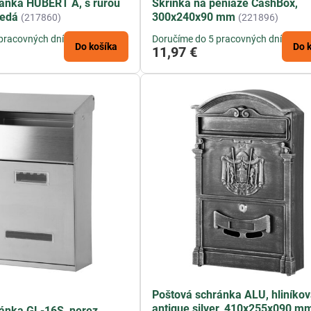
ánka HUBERT A, s rúrou
Skrinka na peniaze CashBox,
nedá
300x240x90 mm
(217860)
(221896)
pracovných dní
Doručíme do 5 pracovných dní
Do košíka
Do 
11,97 €
Poštová schránka ALU, hliníkov
antique silver, 410x255x090 m
ánka GL-16S, nerez,