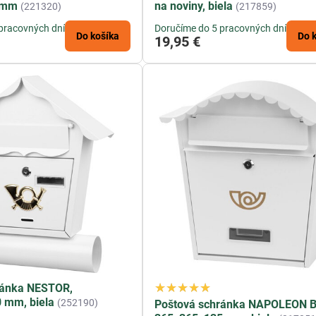
 mm
na noviny, biela
(221320)
(217859)
pracovných dní
Doručíme do 5 pracovných dní
Do košíka
Do 
19,95 €
ránka NESTOR,
 mm, biela
(252190)
Poštová schránka NAPOLEON 