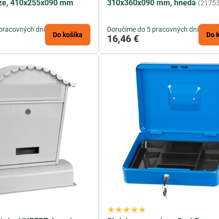
nze, 410x255x090 mm
310x360x090 mm, hnedá
(2175
pracovných dní
Doručíme do 5 pracovných dní
Do košíka
Do 
16,46 €