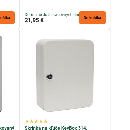
Doručíme do 5 pracovných dní
košíka
Do košíka
21,95 €
oxovaný
Skrinka na kľúče KeyBox 314,