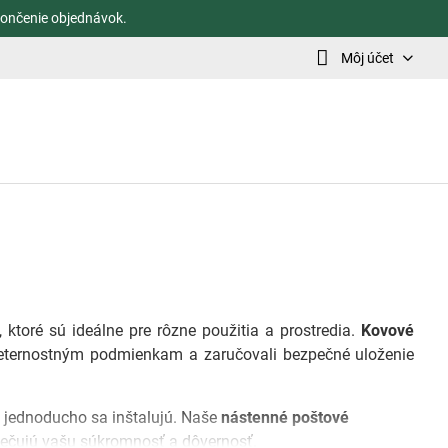
ončenie objednávok.
Môj účet
 ktoré sú ideálne pre rôzne použitia a prostredia.
Kovové
veternostným podmienkam a zaručovali bezpečné uloženie
 a jednoducho sa inštalujú. Naše
nástenné poštové
pečujú vašu súkromnosť a dôvernosť.