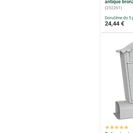
antique bro
(252261)
Doručíme do 5 
24,44 €