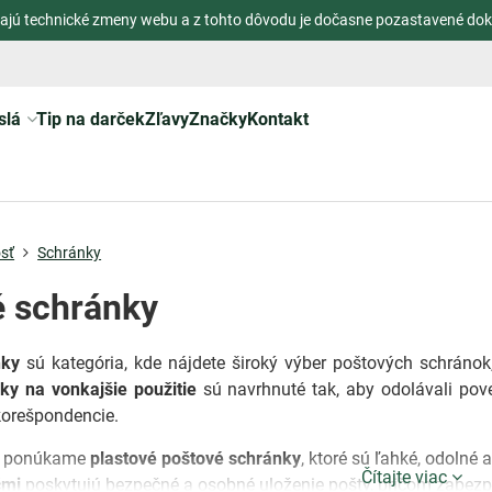
ajú technické zmeny webu a z tohto dôvodu je dočasne pozastavené dok
slá
Tip na darček
Zľavy
Značky
Kontakt
sť
Schránky
é schránky
nky
sú kategória, kde nájdete široký výber poštových schránok,
ky na vonkajšie použitie
sú navrhnuté tak, aby odolávali po
korešpondencie.
i ponúkame
plastové poštové schránky
, ktoré sú ľahké, odolné
Čítajte viac
čmi
poskytujú bezpečné a osobné uloženie pošty, pričom zabez