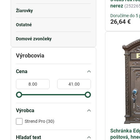
nerez
(25226
Žiarovky
Doručíme do 5 
26,64 €
Ostatné
Domové zvončeky
Výrobcovia
Cena
Od:
Do:
Výrobca
Strend Pro (30)
Schránka Ed
poštová, hne
Hľadať text