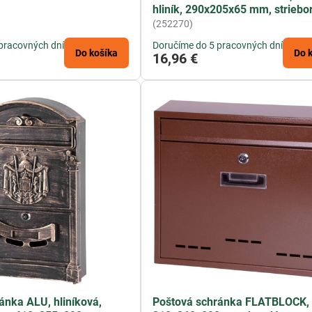
hliník, 290x205x65 mm, striebo
(252270)
pracovných dní
Doručíme do 5 pracovných dní
Do košíka
Do 
16,96 €
ánka ALU, hliníková,
Poštová schránka FLATBLOCK,