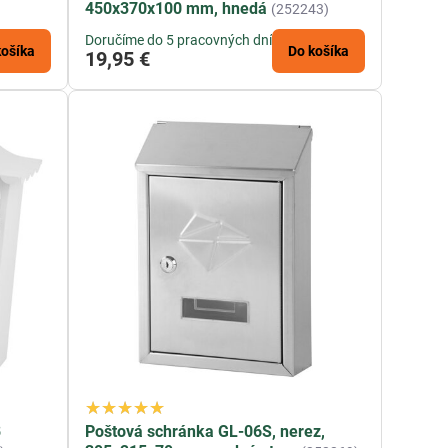
450x370x100 mm, hnedá
(252243)
Doručíme do 5 pracovných dní
košíka
Do košíka
19,95 €
B
Poštová schránka GL-06S, nerez,