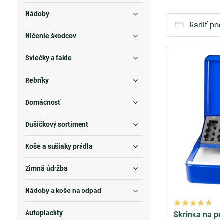
Nádoby
Ak preferujete
m
Radiť po
osobitý nádych
Ničenie škodcov
vášho podniku.
Sviečky a fakle
Naša ponuka o
poštovej korešp
Rebríky
Nezáleží na tom
riešenie, ktoré
Domácnosť
bude vždy v bez
Dušičkový sortiment
Koše a sušiaky prádla
Zimná údržba
Nádoby a koše na odpad
Autoplachty
Skrinka na p