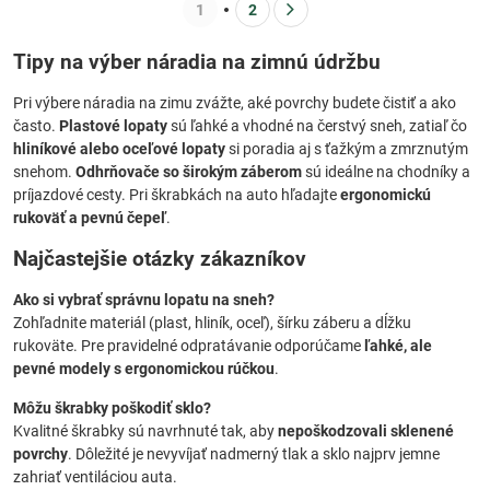
1
2
Tipy na výber náradia na zimnú údržbu
Pri výbere náradia na zimu zvážte, aké povrchy budete čistiť a ako
často.
Plastové lopaty
sú ľahké a vhodné na čerstvý sneh, zatiaľ čo
hliníkové alebo oceľové lopaty
si poradia aj s ťažkým a zmrznutým
snehom.
Odhrňovače so širokým záberom
sú ideálne na chodníky a
príjazdové cesty. Pri škrabkách na auto hľadajte
ergonomickú
rukoväť a pevnú čepeľ
.
Najčastejšie otázky zákazníkov
Ako si vybrať správnu lopatu na sneh?
Zohľadnite materiál (plast, hliník, oceľ), šírku záberu a dĺžku
rukoväte. Pre pravidelné odpratávanie odporúčame
ľahké, ale
pevné modely s ergonomickou rúčkou
.
Môžu škrabky poškodiť sklo?
Kvalitné škrabky sú navrhnuté tak, aby
nepoškodzovali sklenené
povrchy
. Dôležité je nevyvíjať nadmerný tlak a sklo najprv jemne
zahriať ventiláciou auta.