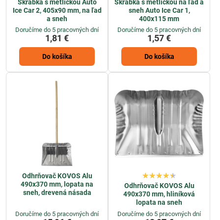
Škrabka s metličkou Auto
Škrabka s metličkou na ľad a
Ice Car 2, 405x90 mm, na ľad
sneh Auto Ice Car 1,
a sneh
400x115 mm
Doručíme do 5 pracovných dní
Doručíme do 5 pracovných dní
1,81 €
1,57 €
Do košíka
Do košíka
Odhrňovač KOVOS Alu
490x370 mm, lopata na
Odhrňovač KOVOS Alu
sneh, drevená násada
490x370 mm, hliníková
lopata na sneh
Doručíme do 5 pracovných dní
Doručíme do 5 pracovných dní