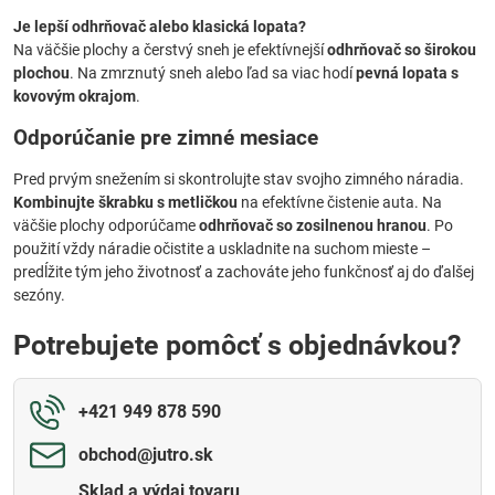
Je lepší odhrňovač alebo klasická lopata?
Na väčšie plochy a čerstvý sneh je efektívnejší
odhrňovač so širokou
plochou
. Na zmrznutý sneh alebo ľad sa viac hodí
pevná lopata s
kovovým okrajom
.
Odporúčanie pre zimné mesiace
Pred prvým snežením si skontrolujte stav svojho zimného náradia.
Kombinujte škrabku s metličkou
na efektívne čistenie auta. Na
väčšie plochy odporúčame
odhrňovač so zosilnenou hranou
. Po
použití vždy náradie očistite a uskladnite na suchom mieste –
predĺžite tým jeho životnosť a zachováte jeho funkčnosť aj do ďalšej
sezóny.
Potrebujete pomôcť s objednávkou?
+421 949 878 590
obchod​@jutro​.sk
Sklad a výdaj tovaru