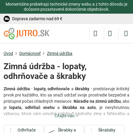
Momentálne prebiehajú technické zmeny webu a z tohto dôvodu je
dočasne pozastavené dokončenie objednávok.
Doprava zadarmo nad 69 €
Úvod
Domácnosť
Zimná údržba
Zimná údržba - lopaty,
odhrňovače a škrabky
Zimná údržba
-
lopaty, odhrňovače
a
škrabky
- predstavuje kritický
prvok pre každého, kto sa snaží udržať svoje prostredie bezpečné a
prístupné počas chladných mesiacov.
Náradie na zimnú údržbu
, ako
je
lopata, odhŕňač snehu
a
škrabka na auto
, je nevyhnutnou
výbavou, ktorá vám umožní zvládnuť nástrahy zimy s ľahkosťou a
Čítajte viac
efektívnosťou.
Odhŕňače
Škrabky a
Škrabáky
Škrabky na sklo
sú prvým obranným štítom voči zimným