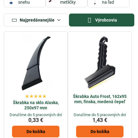
snehu
metličky
na ľad
podmienkam, ktoré vám umožnia odstrániť námrazu a ľad z vašich
áut či iných povrchov. Ich ergonomický dizajn a ostré hrany
zabezpečujú rýchle a efektívne odstraňovanie ľadu bez poškodenia
Najpredávanejšie
Výrobcovia
skla alebo iných materiálov.
Zimné lopaty
a
odhrňovače na ľad a sneh
sú nasledujúcim krokom v
boji proti zimným prekážkam. Dostupné v rôznych veľkostiach a
materiáloch, ako sú
plast, hliník
alebo
drevo
, tieto nástroje vám
umožňujú rýchlo a efektívne odstraňovať sneh a ľad z ciest,
chodníkov a ďalších povrchov. Ich robustná konštrukcia a
ergonomický dizajn zabezpečujú spoľahlivý výkon aj pri
najnáročnejších úlohách.
S náradím na zimnú údržbu ako
lopata, odhŕňač snehu
a
škrabka na
auto
v rukách môžete mať istotu, že sa vám podarí zvládnuť
Škrabka Auto Frost, 162x95
akékoľvek zimné podmienky a udržať svoje prostredie bezpečné a
mm, fínska, medená čepeľ
Škrabka na sklo Alaska,
prístupné. Investícia do kvalitného náradia vám môže ušetriť čas a
250x97 mm
námahu a zabezpečiť bezproblémový priebeh aj počas najtvrdších
Doručíme do 5 pracovných dní
Doručíme do 5 pracovných dní
zimných mesiacov.
0,33 €
1,43 €
Do košíka
Do košíka