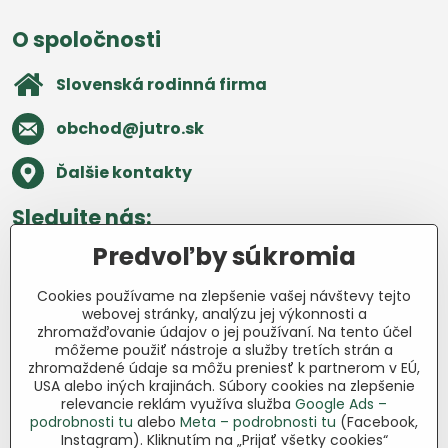
O spoločnosti
Slovenská rodinná firma
obchod​@jutro​.sk
Ďalšie kontakty
Sledujte nás:
Predvoľby súkromia
Facebook
Pinterest
Instagram
Blog
Cookies používame na zlepšenie vašej návštevy tejto
Všetko o nákupe
webovej stránky, analýzu jej výkonnosti a
zhromažďovanie údajov o jej používaní. Na tento účel
môžeme použiť nástroje a služby tretích strán a
Ďakujeme za podporu
zhromaždené údaje sa môžu preniesť k partnerom v EÚ,
USA alebo iných krajinách. Súbory cookies na zlepšenie
Sme slovenský e-shop bez dotácií​.
relevancie reklám využíva služba
Google Ads –
Fungujeme len vďaka vám – ľuďom, ktorí
podrobnosti tu
alebo
Meta – podrobnosti tu
(Facebook,
veria v poctivú prácu a lásku k pôde​. Každý
Instagram). Kliknutím na „Prijať všetky cookies“