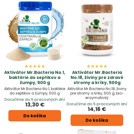
odpadové hospodárstvo aj záhradné systémy jednoduchšia
a efektívnejšia.
V ponuke nájdete aj
univerzálne prípravky 4v1
, štarty a
zazimovače pre jazierka, produkty na tuky v potrubí či
špeciálne živiny pre zdravý rast rastlín. Pre interiér je
dostupný aj praktický čistič škvŕn a zápachu z textílií a
športového oblečenia.
Investícia do
aktívnych baktérií
prináša dlhodobý efekt –
šetrí údržbu, predlžuje životnosť systémov a zároveň
prispieva k ekologickému riešeniu bez použitia agresívnej
chémie.
Aktivátor Mr.Bacteria No.1,
Aktivátor Mr.Bacteria
baktérie do septikov a
No.18, živiny pre zdravé
žumpy, 500 g
stromy a kríky, 500g
Aktivátor Mr.Bacteria No.1, baktérie
Aktivátor Mr.Bacteria No.18, živiny
do septikov a žumpy, 500 g
pre stromy a kríky, 500 g, bio-
enzymatický
Doručíme do 5 pracovných dní
13,30 €
Doručíme do 5 pracovných dní
14,16 €
Do košíka
Do košíka