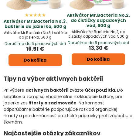
Aktivátor Mr.Bacteria No.2,
do čističky odpadových
Aktivátor Mr.Bacteria No.3,
vôd, 500 g
baktérie do jazierka, 500 g
Aktivátor Mr.Bacteria No.2, do
Aktivátor Mr.Bacteria No.3, baktérie
čističky odpadových vôd, 500 g
do jazierka, 500 g
Doručíme do 5 pracovných dní
Doručíme do 5 pracovných dní
13,30 €
16,91 €
Do košíka
Do košíka
Tipy na výber aktívnych baktérií
Pri výbere
aktívnych baktérií
zvážte
účel použitia
. Do
septikov a žúmp sú vhodné silné rozkladacie kultúry, pre
jazierka zas
štarty a zazimovače
. Na kompost
odporúčame baktérie podporujúce rozklad organickej
hmoty a pre domácnosť praktické prípravky proti zápachu a
škvrnám.
Najčastejšie otázky zákazníkov