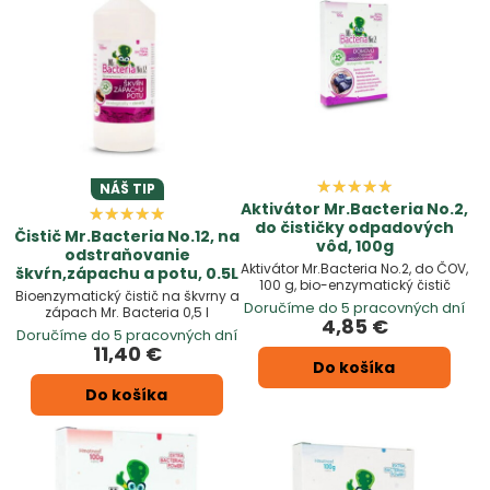
NÁŠ TIP
Aktivátor Mr.Bacteria No.2,
do čističky odpadových
Čistič Mr.Bacteria No.12, na
vôd, 100g
odstraňovanie
Aktivátor Mr.Bacteria No.2, do ČOV,
škvŕn,zápachu a potu, 0.5L
100 g, bio-enzymatický čistič
Bioenzymatický čistič na škvrny a
Doručíme do 5 pracovných dní
zápach Mr. Bacteria 0,5 l
4,85 €
Doručíme do 5 pracovných dní
11,40 €
Do košíka
Do košíka