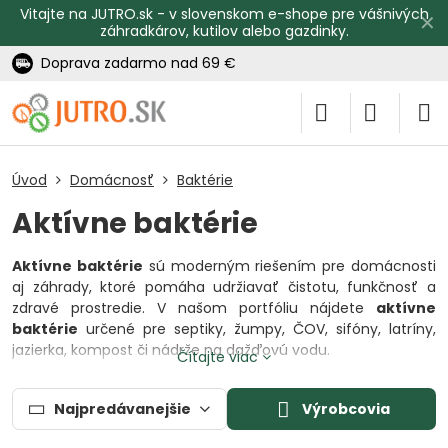
Vitajte na JUTRO.sk - v slovenskom e-shope pre vášnivých
✕
záhradkárov, kutilov alebo gazdinky.
Doprava zadarmo nad 69 €
Úvod
Domácnosť
Baktérie
Aktívne baktérie
Aktívne baktérie
sú moderným riešením pre domácnosti
aj záhrady, ktoré pomáha udržiavať čistotu, funkčnosť a
zdravé prostredie. V našom portfóliu nájdete
aktívne
baktérie
určené pre septiky, žumpy, ČOV, sifóny, latríny,
jazierka, kompost či nádrže na dažďovú vodu.
Čítajte viac
Špeciálne vyvinuté
aktívne baktérie
dokážu rozkladať
organické nečistoty, eliminovať zápach a podporiť
Najpredávanejšie
Výrobcovia
prirodzený proces čistenia. Vďaka nim je starostlivosť o