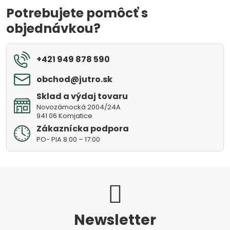
Potrebujete pomôcť s
objednávkou?
+421 949 878 590
obchod​@jutro​.sk
Sklad a výdaj tovaru
Novozámocká 2004/24A
941 06 Komjatice
Zákaznícka podpora
PO- PIA 8:00 – 17:00
Newsletter