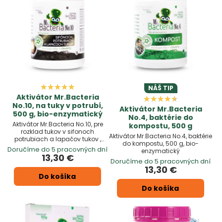
NÁŠ TIP
Aktivátor Mr.Bacteria
No.10, na tuky v potrubí,
Aktivátor Mr.Bacteria
500 g, bio-enzymatický
No.4, baktérie do
Aktivátor Mr.Bacteria No.10, pre
kompostu, 500 g
rozklad tukov v sifonoch
Aktivátor Mr.Bacteria No.4, baktérie
potrubiach a lapačov tukov ,
do kompostu, 500 g, bio-
500g
Doručíme do 5 pracovných dní
enzymatický
13,30 €
Doručíme do 5 pracovných dní
13,30 €
Do košíka
Do košíka