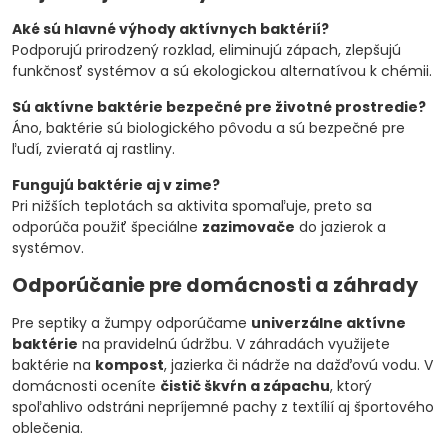
Aké sú hlavné výhody aktívnych baktérií?
Podporujú prirodzený rozklad, eliminujú zápach, zlepšujú
funkčnosť systémov a sú ekologickou alternatívou k chémii.
Sú aktívne baktérie bezpečné pre životné prostredie?
Áno, baktérie sú biologického pôvodu a sú bezpečné pre
ľudí, zvieratá aj rastliny.
Fungujú baktérie aj v zime?
Pri nižších teplotách sa aktivita spomaľuje, preto sa
odporúča použiť špeciálne
zazimovače
do jazierok a
systémov.
Odporúčanie pre domácnosti a záhrady
Pre septiky a žumpy odporúčame
univerzálne aktívne
baktérie
na pravidelnú údržbu. V záhradách využijete
baktérie na
kompost
, jazierka či nádrže na dažďovú vodu. V
domácnosti oceníte
čistič škvŕn a zápachu
, ktorý
spoľahlivo odstráni nepríjemné pachy z textílií aj športového
oblečenia.