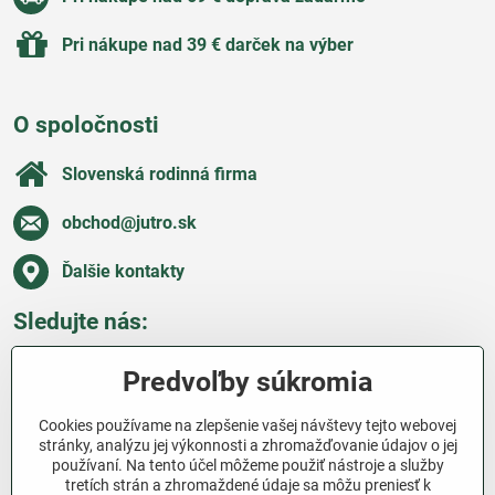
Pri nákupe nad 39 € darček na výber
O spoločnosti
Slovenská rodinná firma
obchod​@jutro​.sk
Ďalšie kontakty
Sledujte nás:
Facebook
Pinterest
Instagram
Blog
Predvoľby súkromia
Všetko o nákupe
Cookies používame na zlepšenie vašej návštevy tejto webovej
stránky, analýzu jej výkonnosti a zhromažďovanie údajov o jej
používaní. Na tento účel môžeme použiť nástroje a služby
Ďakujeme za podporu
tretích strán a zhromaždené údaje sa môžu preniesť k