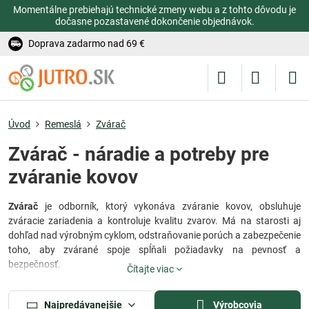
Momentálne prebiehajú technické zmeny webu a z tohto dôvodu je
dočasne pozastavené dokončenie objednávok.
Doprava zadarmo nad 69 €
Úvod
Remeslá
Zvárač
Zvárač - náradie a potreby pre
zváranie kovov
Zvárač
je odborník, ktorý vykonáva zváranie kovov, obsluhuje
zváracie zariadenia a kontroluje kvalitu zvarov. Má na starosti aj
dohľad nad výrobným cyklom, odstraňovanie porúch a zabezpečenie
toho, aby zvárané spoje spĺňali požiadavky na pevnosť a
bezpečnosť.
Čítajte viac
Táto kategória je určená pre profesionálov aj domácich majstrov,
ktorí hľadajú spoľahlivé
zváracie náradie
, ochranné pomôcky a
Najpredávanejšie
Výrobcovia