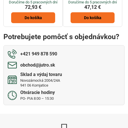
Doručíme do 5 pracovných dní
Doručíme do 5 pracovných dní
72,93 €
47,12 €
Do košíka
Do košíka
Potrebujete pomôcť s objednávkou?
+421 949 878 590
obchod​@jutro​.sk
Sklad a výdaj tovaru
Novozámocká 2004/24A
941 06 Komjatice
Otváracie hodiny
PO- PIA 8:00 – 15:30