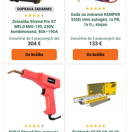
DOPRAVA ZADARMO
Sada na zváranie KEMPER
555D, mini autogén, 1x PB,
Zváračka Strend Pro ST
1x O₂, stojan
WELD MIG-195, 230V,
kombinovaná, 40A–190A
Doručíme do 5 pracovných dní
Doručíme do 5 pracovných dní
304 €
133 €
Do košíka
Do košíka
Pištoľ Strend Pro, zváracia,
Elektródy ESAB OK 48.00