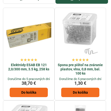
príslušenstvo. V ponuke nájdete zváračky, zváracie invertory, kukly,
rukavice, elektródy, drôty a ďalšie vybavenie nevyhnutné pre presné a
kvalitné zváranie.
Naše produkty spĺňajú prísne štandardy kvality a bezpečnosti, vďaka
čomu môžete pracovať efektívne a s istotou. Či už ide o drobné
opravy alebo rozsiahle výrobné projekty, nájdete u nás všetko
potrebné na dosiahnutie profesionálneho výsledku.
Prezrite si naše
zváračky
a
ďalšie zváračske potreby
a vybavte svoju
dielňu kvalitným náradím a materiálmi pre dokonalé zvary.
Elektródy ESAB EB 121
Spona pre pištoľ na zváranie
2,0/300 mm, 3.5 kg, 258 ks
plastov, vlna, 0,8 mm, bal.
100 ks
Doručíme do 5 pracovných dní
Doručíme do 5 pracovných dní
38,70 €
1,30 €
Do košíka
Do košíka