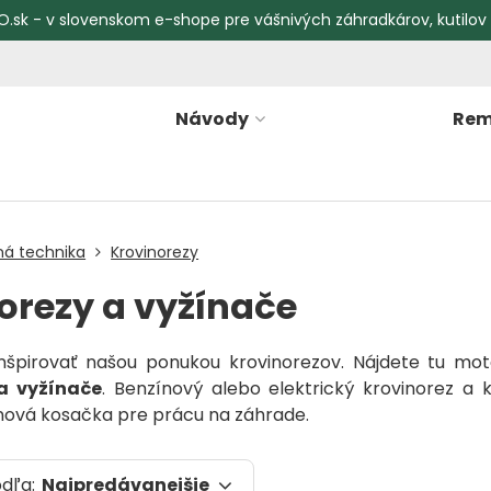
O.sk - v slovenskom e-shope pre vášnivých záhradkárov, kutilov
Návody
Rem
ná technika
Krovinorezy
orezy a vyžínače
nšpirovať našou ponukou krovinorezov. Nájdete tu mot
a vyžínače
. Benzínový alebo elektrický krovinorez a
unová kosačka pre prácu na záhrade.
odľa:
Najpredávanejšie