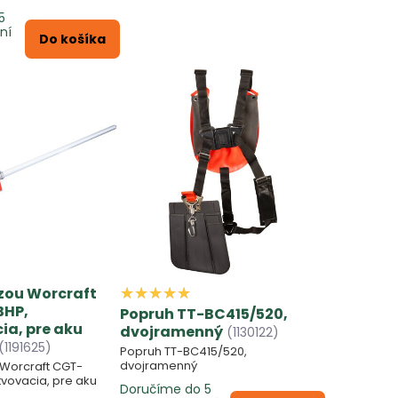
5
ní
Do košíka
azou Worcraft
BHP,
Popruh TT-BC415/520,
ia, pre aku
dvojramenný
(1130122)
(1191625)
Popruh TT-BC415/520,
dvojramenný
u Worcraft CGT-
tvovacia, pre aku
Doručíme do 5