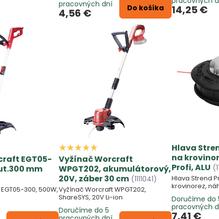
pracovných d
pracovných dní
Do košíka
14,25 €
4,56 €
Hlava Stren
na krovino
craft EGT05-
Vyžínač Worcraft
Profi, ALU
(
cut.300 mm
WPGT202, akumulátorový,
20V, záber 30 cm
Hlava Strend Pr
(1111041)
krovinorez, náh
t EGT05-300, 500W,
Vyžínač Worcraft WPGT202,
ShareSYS, 20V Li-ion
Doručíme do 
pracovných d
Doručíme do 5
7,41 €
pracovných dní