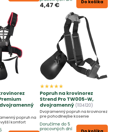
Do košíka
4,47 €
krovinorez
Popruh na krovinorez
 Premium
Strend Pro TW005-W,
dvojramenný
dvojramenný
(1134120)
Dvojramenný popruh na krovinorez
pre pohodlnejšie kosenie
ramenný popruh na
 vyšší komfort
Doručíme do 5
pracovných dní
5
Do košíka