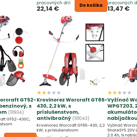
pracovných dní
pracovných d
Do košíka
22,14 €
13,47 €
orcraft GT52-
Krovinorez Worcraft GT65-
Vyžínač Wo
benzínový, s
430, 2,2 kW, s
WPGT203, 2
vom
príslušenstvom,
akumuláto
(111934)
antivibračný
nabíjačko
(1111043)
raft GT52-430C,
enstvom
Krovinorez Worcraft GT65-430, 2,2
Vyžinač Worcr
kW, s príslušenstvom
ShareSYS 20V L
2.0 Ah, 1x nabí