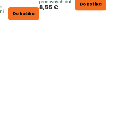
pracovných dní
Do košíka
8,55 €
5
ní
Do košíka