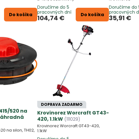
Doručíme do 5
Doručíme do 
pracovných dní
pracovných d
Do košíka
Do košíka
104,74 €
35,91 €
DOPRAVA ZADARMO
415/520 na
Krovinorez Worcraft GT43-
 náhradná
420, 1.1kW
(111029)
Krovinorez Worcraft GT43-420,
20 na silon, TH02,
1.1kW
Doručíme do 5