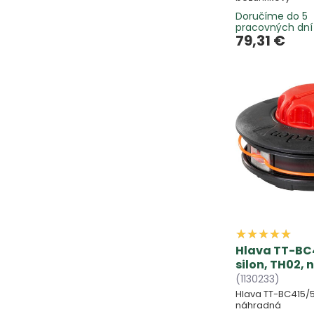
Doručíme do 5
pracovných dní
79,31 €
Hlava TT-BC
silon, TH02,
(1130233)
Hlava TT-BC415/5
náhradná