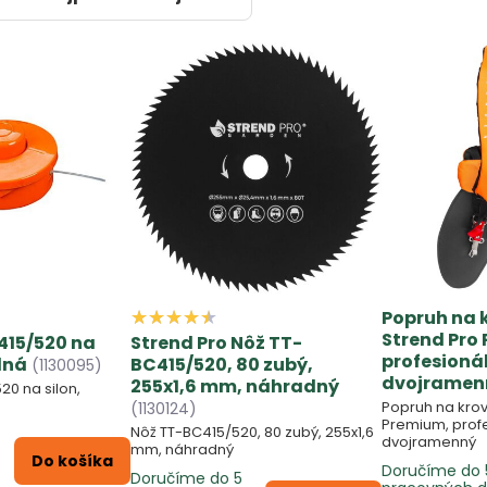
Popruh na 
Strend Pro
415/520 na
Strend Pro Nôž TT-
profesioná
dná
BC415/520, 80 zubý,
(1130095)
dvojramen
255x1,6 mm, náhradný
20 na silon,
Popruh na krov
(1130124)
Premium, profe
Nôž TT-BC415/520, 80 zubý, 255x1,6
dvojramenný
mm, náhradný
Do košíka
Doručíme do 
Doručíme do 5