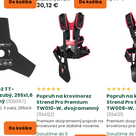
Do košíka
Do košíka
30,12 €
ôž TT-
zubý, 255x1,6
Popruh na krovinorez
Popruh na 
ný
(1130097)
Strend Pro Premium
Strend Pro
TW010-W, dvojramenný
TW009-W, 
 3 zubý, 255x1,6
(1134122)
(1134121)
Premium dvojramenný popruh na
Premium dvoj
krovinorez pre stabilné nosenie
krovinorez pre
Do košíka
Doručíme do 5
Doručíme do 