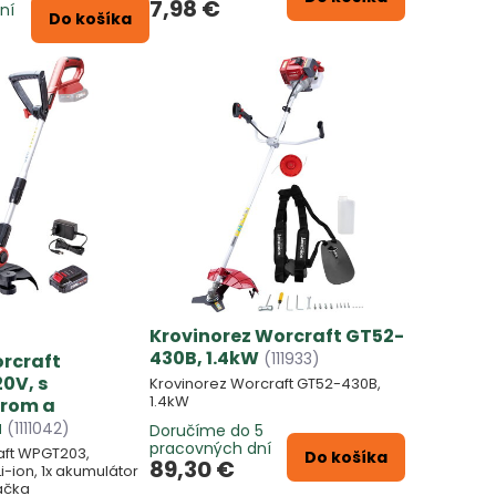
7,98 €
ní
Do košíka
Krovinorez Worcraft GT52-
430B, 1.4kW
(111933)
rcraft
0V, s
Krovinorez Worcraft GT52-430B,
1.4kW
rom a
u
(1111042)
Doručíme do 5
pracovných dní
aft WPGT203,
Do košíka
89,30 €
i-ion, 1x akumulátor
jačka