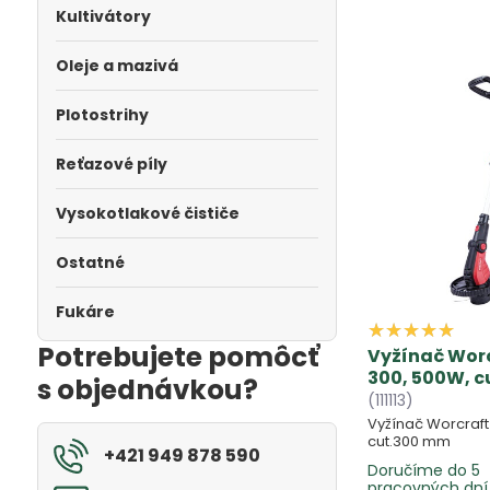
Kultivátory
Oleje a mazivá
Plotostrihy
Reťazové píly
Vysokotlakové čističe
Ostatné
Fukáre
Potrebujete pomôcť
Vyžínač Wor
300, 500W, 
s objednávkou?
(111113)
Vyžínač Worcraf
cut.300 mm
+421 949 878 590
Doručíme do 5
pracovných dní