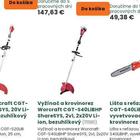
Doručíme do 5
Do košíka
pracovných dní
Doručíme do 
Do košíka
147,63 €
pracovných d
49,38 €
craft CGT-
Vyžínač a krovinorez
Lišta s reť
YS, 20V Li-
Worcraft CGT-S40LiBHP
CGT-S40Li
ezuhlíkový
ShareSYS, 2v1, 2x20V Li-
vyvetvovac
ion, bezuhlíkový
krovinorez
(111981)
 CGT-S20LiB
Vyžínač a krovinorez Worcraft
Lišta s reťazo
Ion, 25 cm,
CGT-S40LiBHP ShareSYS, 2v1, 2x20V
S40LiBHP, vyve
Li-ion, bezuhlíkový
krovinorez