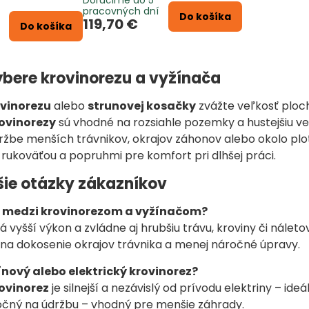
pracovných dní
Do košíka
119,70 €
Do košíka
výbere krovinorezu a vyžínača
vinorezu
alebo
strunovej kosačky
zvážte veľkosť ploch
ovinorezy
sú vhodné na rozsiahle pozemky a hustejšiu ve
ržbe menších trávnikov, okrajov záhonov alebo okolo plota
 rukoväťou a popruhmi pre komfort pri dlhšej práci.
šie otázky zákazníkov
el medzi krovinorezom a vyžínačom?
 vyšší výkon a zvládne aj hrubšiu trávu, kroviny či náleto
na dokosenie okrajov trávnika a menej náročné úpravy.
ínový alebo elektrický krovinorez?
ovinorez
je silnejší a nezávislý od prívodu elektriny – id
očný na údržbu – vhodný pre menšie záhrady.