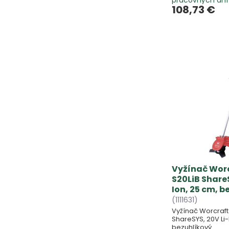
108,73 €
Vyžínač Wor
S20LiB ShareS
Ion, 25 cm, b
(1111631)
Vyžínač Worcraft
ShareSYS, 20V Li-
bezuhlíkový