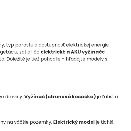
y, typ porastu a dostupnosť elektrickej energie.
getáciu, zatiaľ čo
elektrické a AKU vyžínače
. Dôležité je tiež pohodlie – hľadajte modely s
vé dreviny.
Vyžínač (strunová kosačka)
je ľahší a
eálny na väčšie pozemky.
Elektrický model
je tichší,