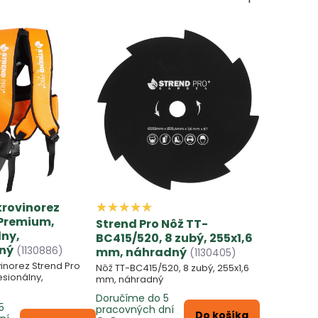
krovinorez
 Premium,
Strend Pro Nôž TT-
lny,
BC415/520, 8 zubý, 255x1,6
ný
(1130886)
mm, náhradný
(1130405)
inorez Strend Pro
Nôž TT-BC415/520, 8 zubý, 255x1,6
sionálny,
mm, náhradný
Doručíme do 5
5
pracovných dní
Do košíka