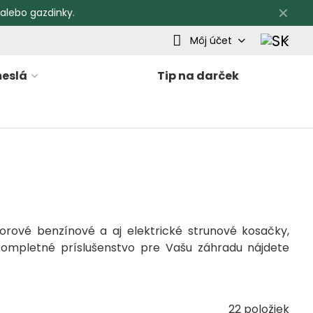
✕
 alebo gazdinky.
Môj účet
eslá
Tip na darček
orové benzínové a aj elektrické strunové kosačky,
 kompletné príslušenstvo pre Vašu záhradu nájdete
22
položiek