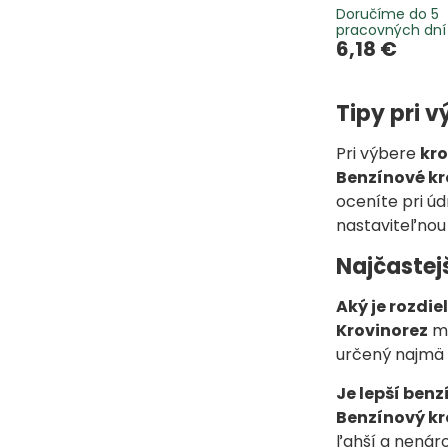
Doručíme do 5
pracovných dní
6,18 €
Tipy pri 
Pri výbere
kro
Benzínové kr
oceníte pri úd
nastaviteľnou
Najčastej
Aký je rozdi
Krovinorez
má
určený najmä 
Je lepší benz
Benzínový kr
ľahší a nenár