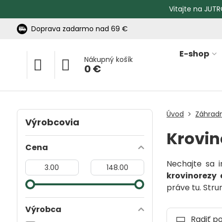
Vitajte na JUTR
Doprava zadarmo nad 69 €
E-shop
Nákupný košík
0 €
Úvod
Záhrad
Výrobcovia
Krovin
Cena
Nechajte sa i
Od:
Do:
krovinorezy 
práve tu. Str
Výrobca
Radiť p