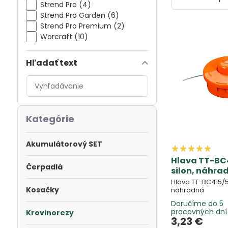
Strend Pro (4)
Strend Pro Garden (6)
Strend Pro Premium (2)
Worcraft (10)
Hľadať text
Prehľadať
výsledky
filtra
fulltextom
Kategórie
Akumulátorový SET
Hlava TT-BC
Čerpadlá
silon, náhra
Hlava TT-BC415/5
Kosačky
náhradná
Doručíme do 5
pracovných dní
Krovinorezy
3,23 €