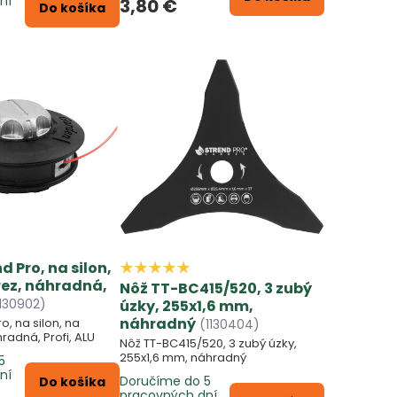
ní
3,80 €
Do košíka
d Pro, na silon,
rez, náhradná,
Nôž TT-BC415/520, 3 zubý
1130902)
úzky, 255x1,6 mm,
náhradný
o, na silon, na
(1130404)
radná, Profi, ALU
Nôž TT-BC415/520, 3 zubý úzky,
255x1,6 mm, náhradný
5
ní
Doručíme do 5
Do košíka
pracovných dní