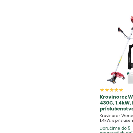
Krovinorez W
430C, 1.4kW, 
príslušenst
Krovinorez Worc
1.4kW, s prísluš
Doručíme do 5
pracovných dní