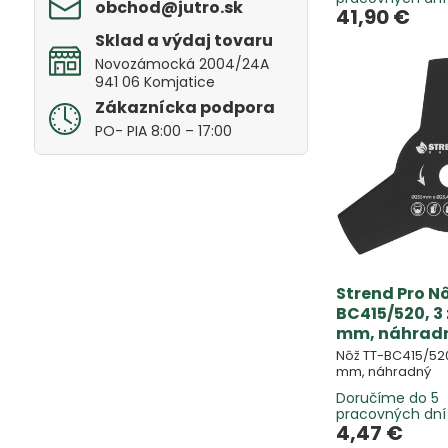
obchod​@jutro​.sk
41,90 €
Sklad a výdaj tovaru
Novozámocká 2004/24A
941 06 Komjatice
Zákaznícka podpora
PO- PIA 8:00 – 17:00
Strend Pro N
BC415/520, 3 
mm, náhrad
Nôž TT-BC415/520,
mm, náhradný
Doručíme do 5
pracovných dní
4,47 €