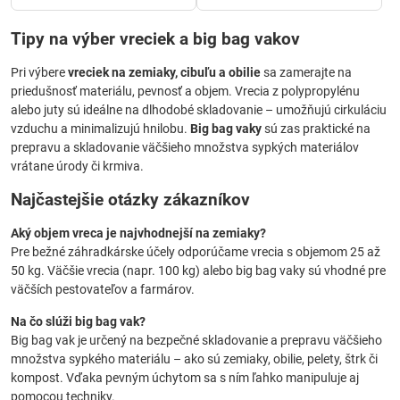
Tipy na výber vreciek a big bag vakov
Pri výbere
vreciek na zemiaky, cibuľu a obilie
sa zamerajte na
priedušnosť materiálu, pevnosť a objem. Vrecia z polypropylénu
alebo juty sú ideálne na dlhodobé skladovanie – umožňujú cirkuláciu
vzduchu a minimalizujú hnilobu.
Big bag vaky
sú zas praktické na
prepravu a skladovanie väčšieho množstva sypkých materiálov
vrátane úrody či krmiva.
Najčastejšie otázky zákazníkov
Aký objem vreca je najvhodnejší na zemiaky?
Pre bežné záhradkárske účely odporúčame vrecia s objemom 25 až
50 kg. Väčšie vrecia (napr. 100 kg) alebo big bag vaky sú vhodné pre
väčších pestovateľov a farmárov.
Na čo slúži big bag vak?
Big bag vak je určený na bezpečné skladovanie a prepravu väčšieho
množstva sypkého materiálu – ako sú zemiaky, obilie, pelety, štrk či
kompost. Vďaka pevným úchytom sa s ním ľahko manipuluje aj
pomocou techniky.