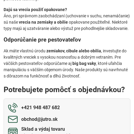
Dajú sa vrecia použiť opakovane?
Áno, pri správnom zaobchádzaní (uchovanie v suchu, nenamáčanie)
sú naše
vrecia na zemiaky a obilie
opakovane použiteľné. Niektoré
typy majú aj uzatváranie alebo výstuž pre pohodlnejšie skladovanie.
Odporúčanie pre pestovateľov
Ak máte vlastnú úrodu
zemiakov, cibule alebo obilia
, investujte do
kvalitných vreciek s vysokou nosnosťou a dobrým vetraním. Pre
väčších pestovateľov odporúčame aj
big bag vaky
, ktoré uľahčia
manipuláciu s väčším objemom úrody. Naše produkty sú navrhnuté
s dôrazom na funkčnosť a dlhú životnosť.
Potrebujete pomôcť s objednávkou?
+421 948 487 682
obchod​@jutro​.sk
Sklad a výdaj tovaru