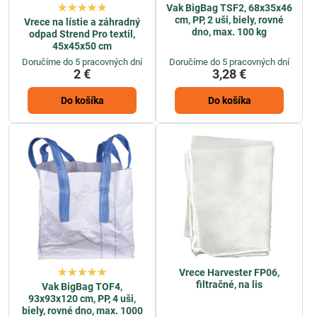
Vak BigBag TSF2, 68x35x46
cm, PP, 2 uši, biely, rovné
Vrece na lístie a záhradný
dno, max. 100 kg
odpad Strend Pro textil,
45x45x50 cm
Doručíme do 5 pracovných dní
Doručíme do 5 pracovných dní
2 €
3,28 €
Do košíka
Do košíka
Vrece Harvester FP06,
filtračné, na lis
Vak BigBag TOF4,
93x93x120 cm, PP, 4 uši,
biely, rovné dno, max. 1000