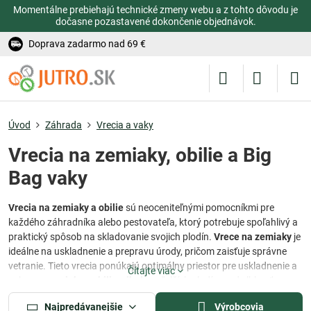
Momentálne prebiehajú technické zmeny webu a z tohto dôvodu je
dočasne pozastavené dokončenie objednávok.
Doprava zadarmo nad 69 €
Úvod
Záhrada
Vrecia a vaky
Vrecia na zemiaky, obilie a Big
Bag vaky
Vrecia na zemiaky a obilie
sú neoceniteľnými pomocníkmi pre
každého záhradníka alebo pestovateľa, ktorý potrebuje spoľahlivý a
praktický spôsob na skladovanie svojich plodín.
Vrece na zemiaky
je
ideálne na uskladnenie a prepravu úrody, pričom zaisťuje správne
vetranie. Tieto vrecia ponúkajú optimálny priestor pre uskladnenie a
Čítajte viac
ochranu
zemiakov, obilia, cibule
a ďalších plodín pred vlhkosťou,
svetlom a inými vonkajšími vplyvmi, čo zabezpečuje ich čerstvosť a
Najpredávanejšie
Výrobcovia
kvalitu.