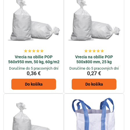
vám poskytli jednoduchú a bezpečnú nákupnú skúsenosť, ktorá
zahŕňa rýchle doručenie a profesionálnu zákaznícku podporu.
Vyberte si z našej širokej ponuky big bag vakov a vrecií na zemiaky a
obilie a zabezpečte optimálne podmienky pre vaše plodiny a ich
uskladnenie.
Vrecia na obilie POP
Vrecia na obilie POP
560x950 mm, 50 kg, 60g/m2
500x800 mm, 25 kg
Doručíme do 5 pracovných dní
Doručíme do 5 pracovných dní
0,36 €
0,27 €
Do košíka
Do košíka