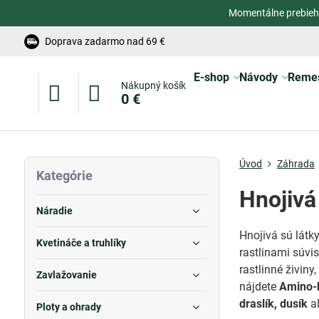
Momentálne prebieh
Doprava zadarmo nad 69 €
E-shop
Návody
Reme
Nákupný košík
0 €
Úvod
Záhrada
Kategórie
Hnojivá
Náradie
Hnojivá sú látk
Kvetináče a truhlíky
rastlinami súvi
rastlinné živin
Zavlažovanie
nájdete
Amino-
draslík, dusík
a
Ploty a ohrady