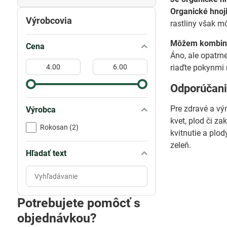
Organické hnoj
Výrobcovia
rastliny však m
Môžem kombinov
Cena
Áno, ale opatrn
Od:
Do:
riaďte pokynmi 
Odporúčani
Pre zdravé a v
Výrobca
kvet, plod či z
Rokosan (2)
kvitnutie a plo
zeleň.
Hľadať text
Prehľadať
výsledky
filtra
Potrebujete pomôcť s
fulltextom
objednávkou?