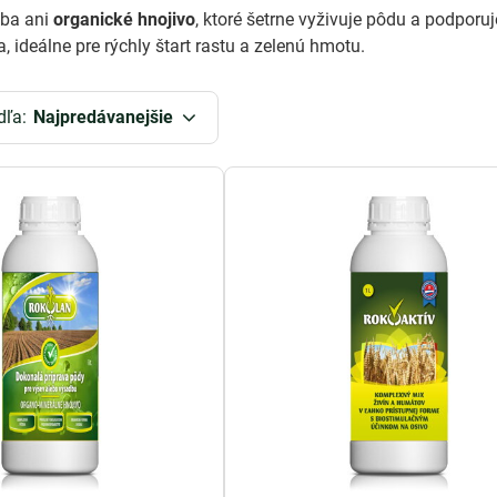
ýba ani
organické hnojivo
, ktoré šetrne vyživuje pôdu a podporuje
 ideálne pre rýchly štart rastu a zelenú hmotu.
dľa:
Najpredávanejšie