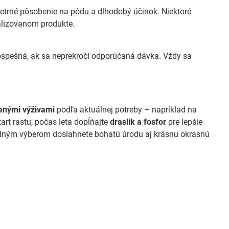
 šetrné pôsobenie na pôdu a dlhodobý účinok. Niektoré
ializovanom produkte.
spešná, ak sa neprekročí odporúčaná dávka. Vždy sa
lenými výživami
podľa aktuálnej potreby – napríklad na
tart rastu, počas leta dopĺňajte
draslík a fosfor
pre lepšie
hodným výberom dosiahnete bohatú úrodu aj krásnu okrasnú