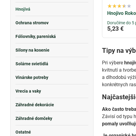
Hnojivá
Hnojivo Rokol
Ochrana stromov
Doručíme do 5 
5,23 €
Fóliovníky, pareniská
Tipy na vý
Silony na kosenie
Pri výbere
hnoji
Solárne svietidlá
kvitnutí a tvorb
a dlhodobú výži
Vinárske potreby
konkrétnych rast
Vrecia a vaky
Najčastejš
Záhradné dekorácie
Ako často treba
Závisí od typu 
Záhradné domčeky
pomaly uvoľňuj
Ostatné
Je organické hn