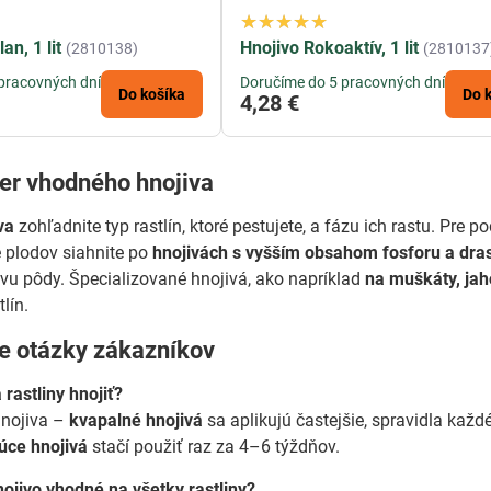
an, 1 lit
Hnojivo Rokoaktív, 1 lit
(2810138)
(2810137
pracovných dní
Doručíme do 5 pracovných dní
Do košíka
Do 
4,28 €
ber vhodného hnojiva
va
zohľadnite typ rastlín, ktoré pestujete, a fázu ich rastu. Pre
e plodov siahnite po
hnojivách s vyšším obsahom fosforu a dras
vu pôdy. Špecializované hnojivá, ako napríklad
na muškáty, jah
lín.
ie otázky zákazníkov
 rastliny hnojiť?
hnojiva –
kvapalné hnojivá
sa aplikujú častejšie, spravidla ka
úce hnojivá
stačí použiť raz za 4–6 týždňov.
ojivo vhodné na všetky rastliny?