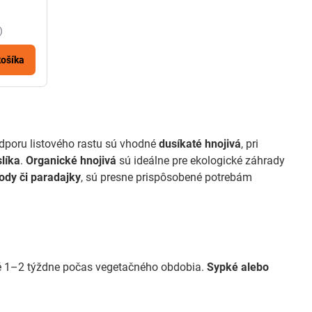
)
košíka
 podporu listového rastu sú vhodné
dusíkaté hnojivá
, pri
líka
.
Organické hnojivá
sú ideálne pre ekologické záhrady
ody či paradajky
, sú presne prispôsobené potrebám
ždé 1–2 týždne počas vegetačného obdobia.
Sypké alebo