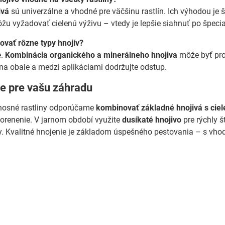
ivá
sú univerzálne a vhodné pre väčšinu rastlín. Ich výhodou je
ôžu vyžadovať cielenú výživu – vtedy je lepšie siahnuť po špec
ať rôzne typy hnojív?
e.
Kombinácia organického a minerálneho hnojiva
môže byť pro
na obale a medzi aplikáciami dodržujte odstup.
e pre vašu záhradu
ýnosné rastliny odporúčame
kombinovať základné hnojivá s cie
akorenenie. V jarnom období využite
dusíkaté hnojivo
pre rýchly š
dy. Kvalitné hnojenie je základom úspešného pestovania – s v