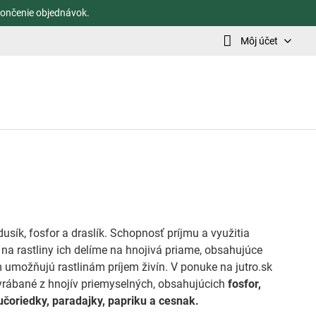
ončenie objednávok.
Môj účet
sík, fosfor a draslík. Schopnosť príjmu a využitia
na rastliny ich delíme na hnojivá priame, obsahujúce
om umožňujú rastlinám príjem živín. V ponuke na jutro.sk
rábané z hnojív priemyselných, obsahujúcich
fosfor,
čučoriedky, paradajky, papriku a cesnak.