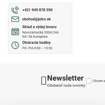
+421 949 878 590
obchod​@jutro​.sk
Sklad a výdaj tovaru
Novozámocká 2004/24A
941 06 Komjatice
Otváracie hodiny
PO- PIA 8:00 – 15:30
Newsletter
Chcem sa
Odoberať naše novinky: