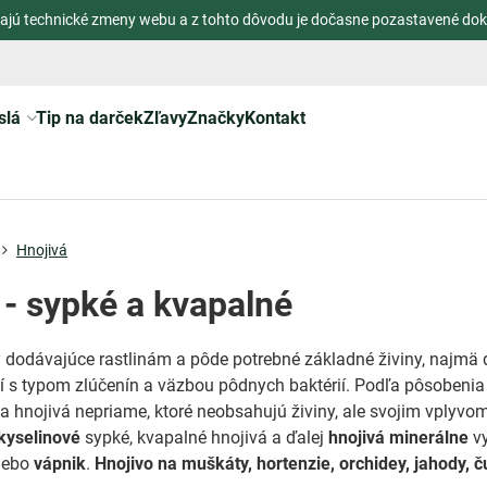
ajú technické zmeny webu a z tohto dôvodu je dočasne pozastavené dok
slá
Tip na darček
Zľavy
Značky
Kontakt
Hnojivá
 - sypké a kvapalné
y dodávajúce rastlinám a pôde potrebné základné živiny, najmä du
sí s typom zlúčenín a väzbou pôdnych baktérií. Podľa pôsobenia 
y, a hnojivá nepriame, ktoré neobsahujú živiny, ale svojim vplyv
kyselinové
sypké, kvapalné hnojivá a ďalej
hnojivá minerálne
vy
lebo
vápnik
.
Hnojivo na muškáty, hortenzie, orchidey, jahody, 