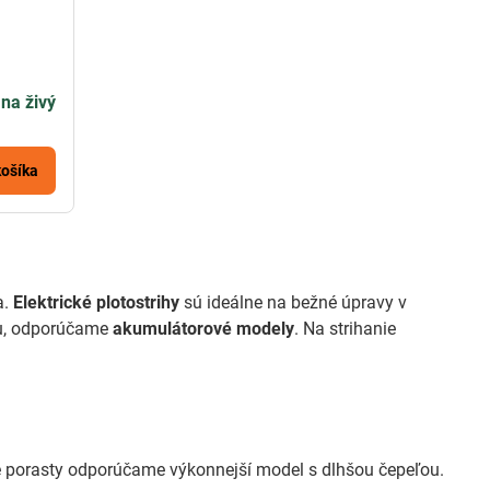
na živý
košíka
a.
Elektrické plotostrihy
sú ideálne na bežné úpravy v
bu, odporúčame
akumulátorové modely
. Na strihanie
šie porasty odporúčame výkonnejší model s dlhšou čepeľou.