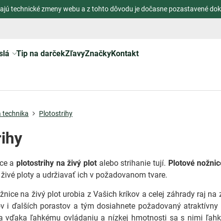
ajú technické zmeny webu a z tohto dôvodu je dočasne pozastavené dok
slá
Tip na darček
Zľavy
Značky
Kontakt
 technika
Plotostrihy
rihy
ice a
plotostrihy na živý plot
alebo strihanie tují.
Plotové nožnic
ť živé ploty a udržiavať ich v požadovanom tvare.
ožnice na živý plot urobia z Vašich kríkov a celej záhrady raj n
v i ďalších porastov a tým dosiahnete požadovaný atraktívny 
a vďaka ľahkému ovládaniu a nízkej hmotnosti sa s nimi ľahko p