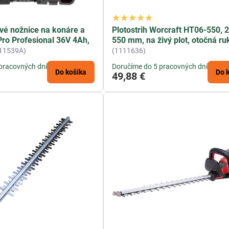
vé nožnice na konáre a
Plotostrih Worcraft HT06-550, 
Pro Profesional 36V 4Ah,
550 mm, na živý plot, otočná ru
11539A)
(1111636)
pracovných dní
Doručíme do 5 pracovných dní
Do košíka
Do 
49,88 €