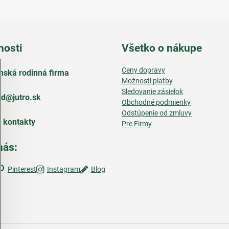
nosti
Všetko o nákupe
Ceny dopravy
nská rodinná firma
Možnosti platby
Sledovanie zásielok
d​@jutro​.sk
Obchodné podmienky
Odstúpenie od zmluvy
e kontakty
Pre Firmy
nás:
Pinterest
Instagram
Blog