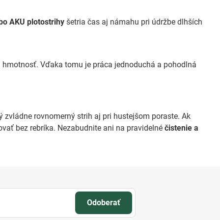
ebo AKU plotostrihy
šetria čas aj námahu pri údržbe dlhších
ku hmotnosť. Vďaka tomu je práca jednoduchá a pohodlná
rý zvládne rovnomerný strih aj pri hustejšom poraste. Ak
ovať bez rebríka. Nezabudnite ani na pravidelné
čistenie a
Odoberať