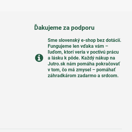
Ďakujeme za podporu
Sme slovenský e-shop bez dotácií​.
Fungujeme len vďaka vám –
ľuďom, ktorí veria v poctivú prácu
a lásku k pôde​. Každý nákup na
Jutro​.sk nám pomáha pokračovať
v tom, čo má zmysel – pomáhať
záhradkárom zadarmo a srdcom​.