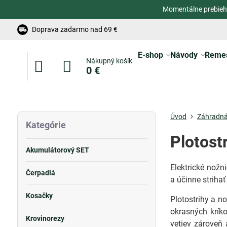
Momentálne prebieh
Doprava zadarmo nad 69 €
E-shop
Návody
Reme
Nákupný košík
0 €
Úvod
Záhradná
Kategórie
Plotost
Akumulátorový SET
Elektrické nožn
Čerpadlá
a účinne striha
Kosačky
Plotostrihy a n
okrasných kríko
Krovinorezy
vetiev zároveň 