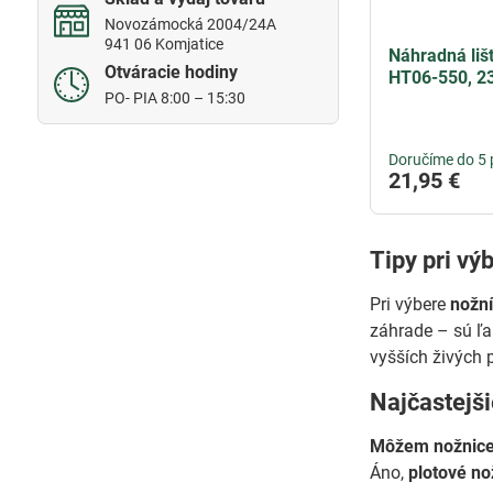
Novozámocká 2004/24A
941 06 Komjatice
Náhradná lišt
Otváracie hodiny
HT06-550, 2
PO- PIA 8:00 – 15:30
Doručíme do 5 
21,95 €
Tipy pri vý
Pri výbere
nožní
záhrade – sú ľa
vyšších živých 
Najčastejš
Môžem nožnice p
Áno,
plotové no