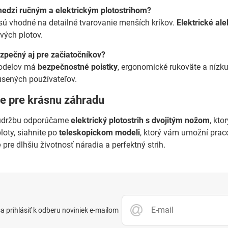
medzi ručným a elektrickým plotostrihom?
sú vhodné na detailné tvarovanie menších kríkov.
Elektrické al
ivých plotov.
ezpečný aj pre začiatočníkov?
modelov má
bezpečnostné poistky
, ergonomické rukoväte a níz
úsených používateľov.
e pre krásnu záhradu
 údržbu odporúčame
elektrický plotostrih s dvojitým nožom
, kto
ploty, siahnite po
teleskopickom modeli
, ktorý vám umožní prac
e
pre dlhšiu životnosť náradia a perfektný strih.
 prihlásiť k odberu noviniek e-mailom