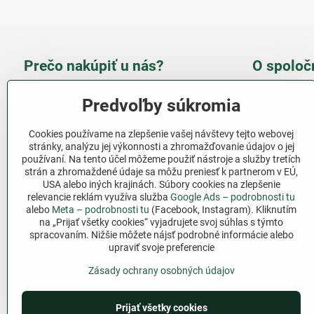
Prečo nakúpiť u nás?
O spoloč
Takmer 100 % spokojných
Slove
Predvoľby súkromia
zákazníkov
obcho
Cookies používame na zlepšenie vašej návštevy tejto webovej
Nízka cena produktov - ušetríte
stránky, analýzu jej výkonnosti a zhromažďovanie údajov o jej
používaní. Na tento účel môžeme použiť nástroje a služby tretích
Ďalši
strán a zhromaždené údaje sa môžu preniesť k partnerom v EÚ,
Rýchla komunikácia - mail
USA alebo iných krajinách. Súbory cookies na zlepšenie
relevancie reklám využíva služba
Google Ads – podrobnosti tu
Sledujte 
Pri nákupe nad 69 € doprava
alebo
Meta – podrobnosti tu
(Facebook, Instagram). Kliknutím
zadarmo
na „Prijať všetky cookies“ vyjadrujete svoj súhlas s týmto
Facebook
spracovaním. Nižšie môžete nájsť podrobné informácie alebo
Pri nákupe nad 39 € darček na
upraviť svoje preferencie
výber
Zásady ochrany osobných údajov
Prijať všetky cookies