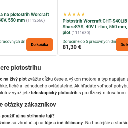
a na plotostrih Worcraft
30V, 550 mm
(1112666)
Plotostrih Worcraft CHT-S40LiB
ShareSYS, 40V Li-Ion, 550 mm, 
plot
(1111630)
pracovných dní
Doručíme do 5 pracovných dní
Do košíka
Do 
81,30 €
bere plotostrihu
c na živý plot
zvážte dĺžku čepele, výkon motora a typ napájani
hké, tiché a jednoducho ovládateľné. Ak hľadáte voľnosť pohy
plotov využijete
teleskopický plotostrih
s predĺženým dosahom.
ie otázky zákazníkov
oužiť aj na strihanie tují?
žnice
sú vhodné aj na
túje a iné ihličnany
. Na hustejšie a star