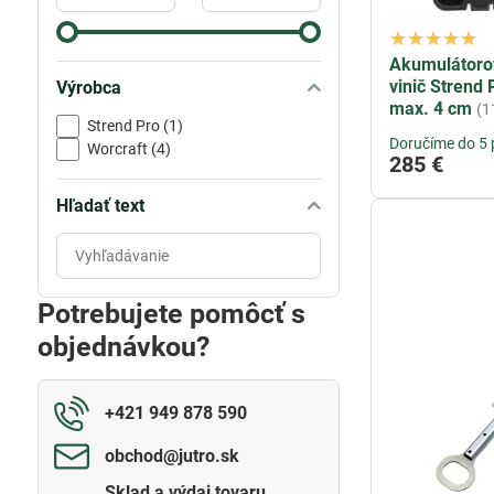
Akumulátoro
vinič Strend 
Výrobca
max. 4 cm
(1
Strend Pro (1)
Doručíme do 5 
Worcraft (4)
285 €
Hľadať text
Prehľadať
výsledky
filtra
Potrebujete pomôcť s
fulltextom
objednávkou?
+421 949 878 590
obchod​@jutro​.sk
Sklad a výdaj tovaru