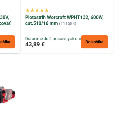
230V,
Plotostrih Worcraft WPHT132, 600W,
koväť
cut.510/16 mm
(111588)
Doručíme do 5 pracovných dní
košíka
Do košíka
43,89 €