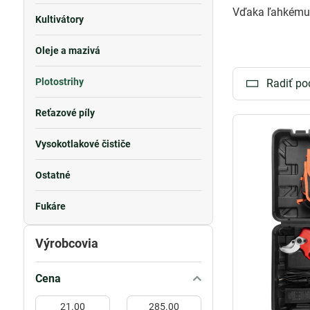
Vďaka ľahkému o
Kultivátory
Oleje a mazivá
Plotostrihy
Radiť po
Reťazové píly
Vysokotlakové čističe
Ostatné
Fukáre
Výrobcovia
Cena
Od:
Do: