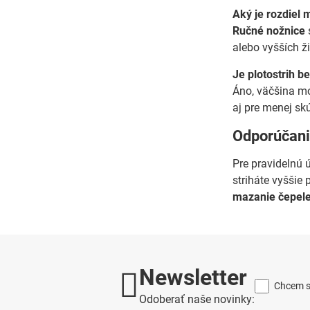
Aký je rozdiel 
Ručné nožnice
alebo vyšších ž
Je plotostrih b
Áno, väčšina 
aj pre menej sk
Odporúčani
Pre pravidelnú
striháte vyššie 
mazanie čepel
Newsletter
Chcem sa
Odoberať naše novinky: