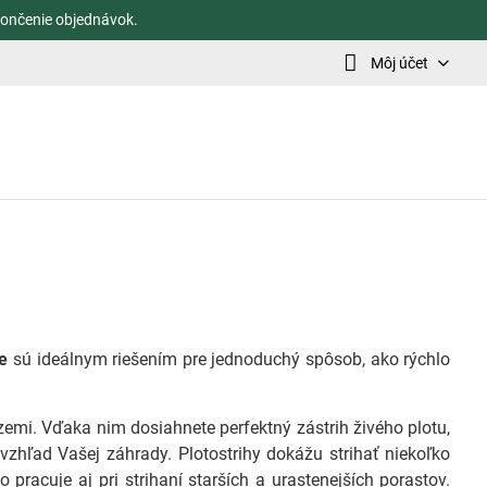
ončenie objednávok.
Môj účet
e
sú ideálnym riešením pre jednoduchý spôsob, ako rýchlo
a zemi. Vďaka nim dosiahnete perfektný zástrih živého plotu,
vzhľad Vašej záhrady. Plotostrihy dokážu strihať niekoľko
racuje aj pri strihaní starších a urastenejších porastov.