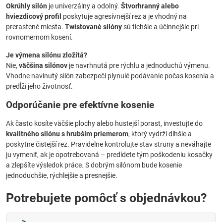
Okrúhly silón
je univerzálny a odolný.
Štvorhranný alebo
hviezdicový profil
poskytuje agresívnejší rez a je vhodný na
prerastené miesta.
Twistované silóny
sú tichšie a účinnejšie pri
rovnomernom kosení.
Je výmena silónu zložitá?
Nie,
väčšina silónov
je navrhnutá pre rýchlu a jednoduchú výmenu.
Vhodne navinutý silón zabezpečí plynulé podávanie počas kosenia a
predĺži jeho životnosť.
Odporúčanie pre efektívne kosenie
Ak často kosíte väčšie plochy alebo hustejší porast, investujte do
kvalitného silónu s hrubším priemerom
, ktorý vydrží dlhšie a
poskytne čistejší rez. Pravidelne kontrolujte stav struny a neváhajte
ju vymeniť, ak je opotrebovaná – predídete tým poškodeniu kosačky
a zlepšíte výsledok práce. S dobrým silónom bude kosenie
jednoduchšie, rýchlejšie a presnejšie.
Potrebujete pomôcť s objednávkou?