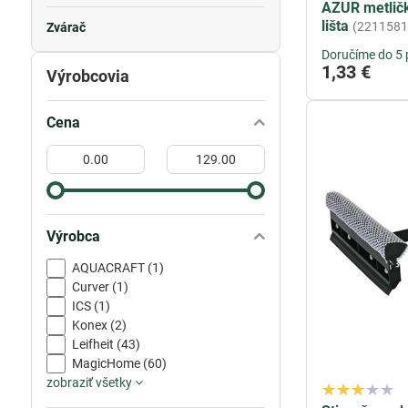
AZUR metličk
lišta
(2211581
Zvárač
Doručíme do 5 
1,33 €
Výrobcovia
Cena
Od:
Do:
Výrobca
AQUACRAFT (1)
Curver (1)
ICS (1)
Konex (2)
Leifheit (43)
MagicHome (60)
zobraziť všetky