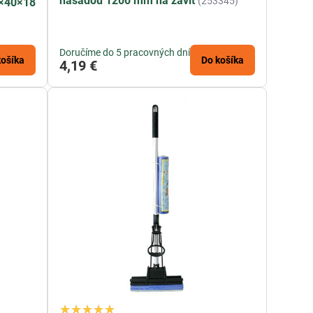
násadou 1200 mm na závit
(253345)
0×40×18
Doručíme do 5 pracovných dní
košíka
Do košíka
4,19 €