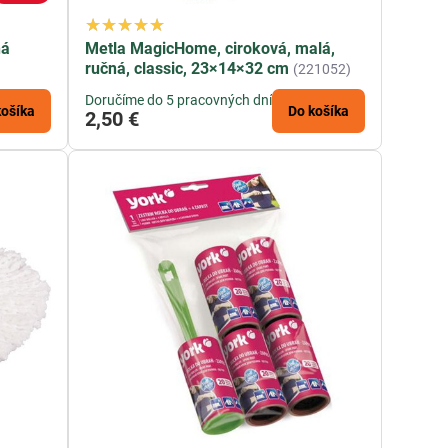
ná
Metla MagicHome, ciroková, malá,
ručná, classic, 23×14×32 cm
(221052)
Doručíme do 5 pracovných dní
košíka
Do košíka
2,50 €