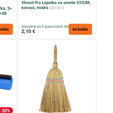
Strend Pro Lopatka na smetie S532M,
kovová, modrá
(221311)
ľká, 5×
1×88
Doručíme do 5 pracovných dní
košíka
Do košíka
2,10 €
30%