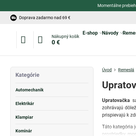
Momentálne prebieh
Doprava zadarmo nad 69 €
E-shop
Návody
Reme
Nákupný košík
0 €
Úvod
Remeslá
Kategórie
Upratov
Automechanik
Upratovačka
sa
Elektrikár
zohrávajú dôlež
prispievajú k z
Klampiar
Táto kategória 
Kominár
prostriedky, mo