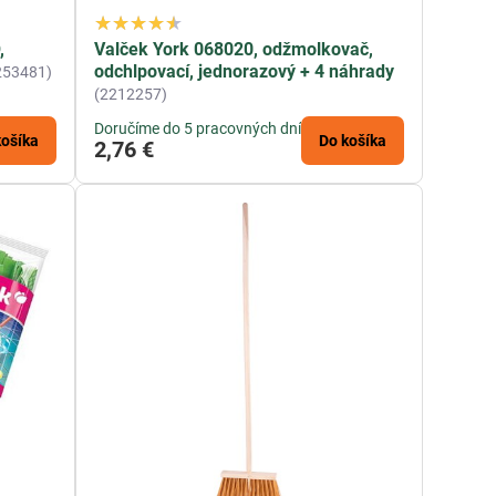
,
Valček York 068020, odžmolkovač,
odchlpovací, jednorazový + 4 náhrady
253481)
(2212257)
Doručíme do 5 pracovných dní
košíka
Do košíka
2,76 €