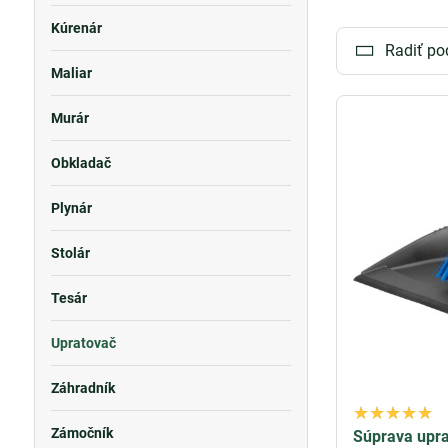
Kúrenár
Naše produkty s
Radiť po
menšou námahou.
Maliar
Prezrite si
kompl
Murár
profesionálnej ú
Obkladač
Plynár
Stolár
Tesár
Upratovač
Záhradník
Zámočník
Súprava upra