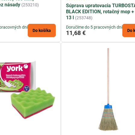
ez násady
(253210)
Súprava upratovacia TURBOST
BLACK EDITION, rotačný mop +
13 l
(253748)
pracovných dní
Doručíme do 5 pracovných dní
Do košíka
Do 
11,68 €