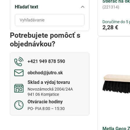
Stierač na 
Hľadať text
(221314)
Prehľadať
Doručíme do 5 
výsledky
2,28 €
filtra
Potrebujete pomôcť s
fulltextom
objednávkou?
+421 949 878 590
obchod​@jutro​.sk
Sklad a výdaj tovaru
Novozámocká 2004/24A
941 06 Komjatice
Otváracie hodiny
PO- PIA 8:00 – 15:30
Metla Geco 