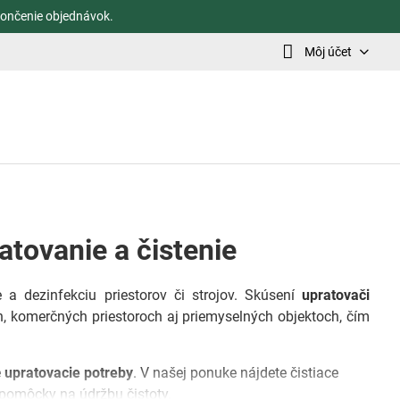
ončenie objednávok.
Môj účet
atovanie a čistenie
 a dezinfekciu priestorov či strojov. Skúsení
upratovači
h, komerčných priestoroch aj priemyselných objektoch, čím
é
upratovacie potreby
. V našej ponuke nájdete čistiace
e pomôcky na údržbu čistoty.