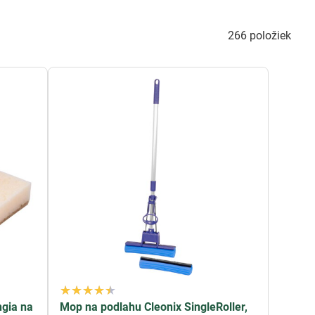
anie, aby ste mohli dosiahnuť dokonalé výsledky s
266
položiek
 nás nájdete vybavenie, ktoré vám prácu uľahčí.
rostriedkami, ktoré vám pomôžu udržiavať čistotu na
ngia na
Mop na podlahu Cleonix SingleRoller,