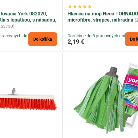
tovacia York 082020,
Hlavica na mop Neco TORNADO
a s lopatkou, s násadou,
microfibre, strapce, náhradná
(
253730)
pracovných dní
Doručíme do 5 pracovných dní
Do košíka
Do 
2,19 €