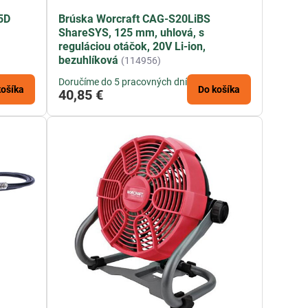
5D
Brúska Worcraft CAG-S20LiBS
ShareSYS, 125 mm, uhlová, s
reguláciou otáčok, 20V Li-ion,
bezuhlíková
(114956)
Doručíme do 5 pracovných dní
košíka
Do košíka
40,85 €