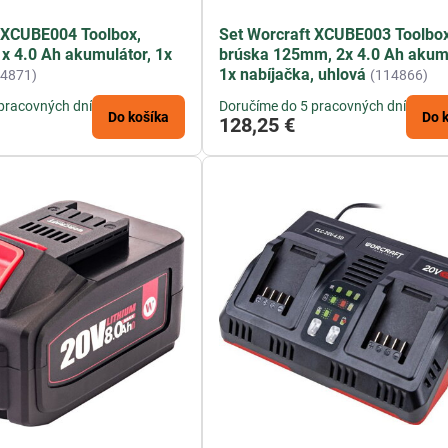
 XCUBE004 Toolbox,
Set Worcraft XCUBE003 Toolbox
1x 4.0 Ah akumulátor, 1x
brúska 125mm, 2x 4.0 Ah akumu
1x nabíjačka, uhlová
14871)
(114866)
pracovných dní
Doručíme do 5 pracovných dní
Do košíka
Do 
128,25 €