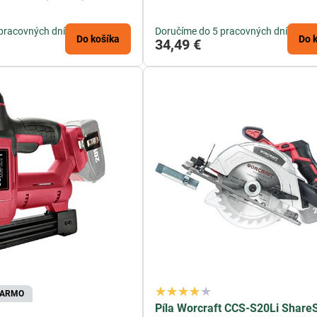
pracovných dní
Doručíme do 5 pracovných dní
Do košíka
Do 
34,49 €
DARMO
Píla Worcraft CCS-S20Li Share