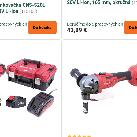
20V Li-Ion, 165 mm, okružná
(1
onkovačka CNS-S20Li
V Li-Ion
(113160)
pracovných dní
Doručíme do 5 pracovných dní
Do košíka
Do 
43,89 €