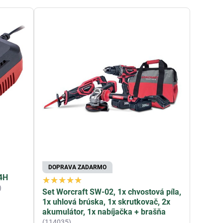
DOPRAVA ZADARMO
.4H
)
Set Worcraft SW-02, 1x chvostová píla,
1x uhlová brúska, 1x skrutkovač, 2x
akumulátor, 1x nabíjačka + brašňa
(114035)