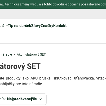
ajú technické zmeny webu a z tohto dôvodu je dočasne pozastavené dok
slá
Tip na darček
Zľavy
Značky
Kontakt
é náradie
Akumulátorový SET
átorový SET
te produkty ako AKU brúska, skrutkovač, uťahovačka, vŕta
abíjačky pre toto náradie.
dľa:
Najpredávanejšie