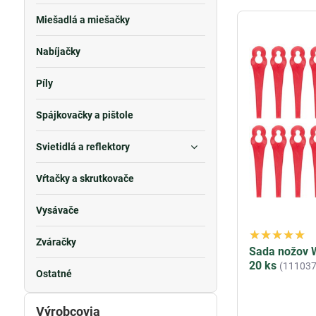
Miešadlá a miešačky
Nabíjačky
Píly
Spájkovačky a pištole
Svietidlá a reflektory
Vŕtačky a skrutkovače
Vysávače
Zváračky
Sada nožov W
20 ks
(111037
Ostatné
Výrobcovia