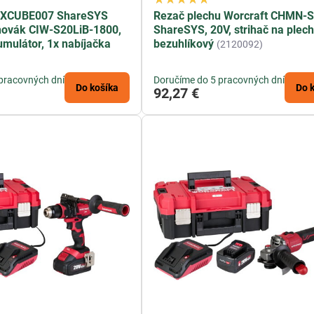
t XCUBE007 ShareSYS
Rezač plechu Worcraft CHMN-S
hovák CIW-S20LiB-1800,
ShareSYS, 20V, strihač na plech
umulátor, 1x nabíjačka
bezuhlíkový
(2120092)
pracovných dní
Doručíme do 5 pracovných dní
Do košíka
Do 
92,27 €