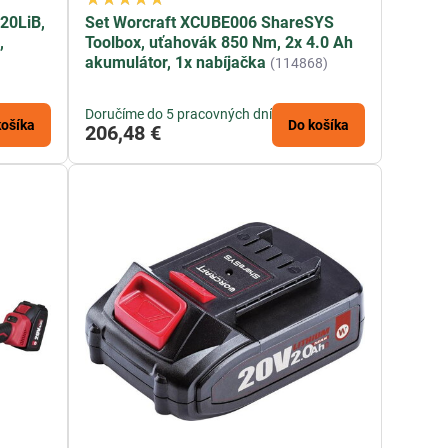
20LiB,
Set Worcraft XCUBE006 ShareSYS
,
Toolbox, uťahovák 850 Nm, 2x 4.0 Ah
akumulátor, 1x nabíjačka
(114868)
Doručíme do 5 pracovných dní
košíka
Do košíka
206,48 €