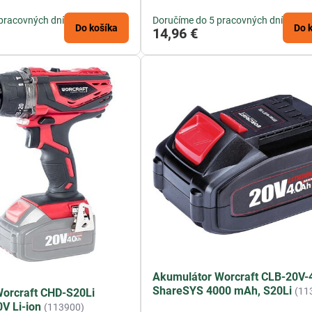
pracovných dní
Doručíme do 5 pracovných dní
Do košíka
Do 
14,96 €
Akumulátor Worcraft CLB-20V-
ShareSYS 4000 mAh, S20Li
(11
Worcraft CHD-S20Li
V Li-ion
(113900)