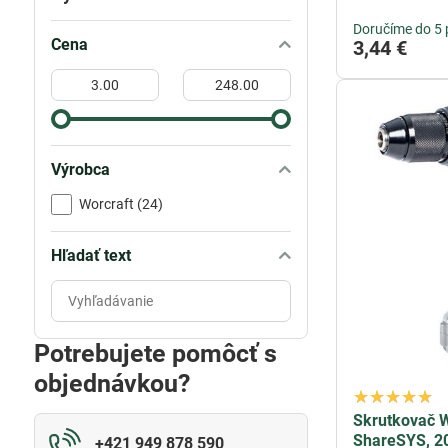
Doručíme do 5 
Cena
3,44 €
Od:
Do:
Výrobca
Worcraft (24)
Hľadať text
Prehľadať
výsledky
filtra
Potrebujete pomôcť s
fulltextom
objednávkou?
Skrutkovač 
ShareSYS, 20
+421 949 878 590