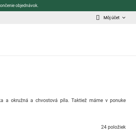
ončenie objednávok.
Môj účet
čka a okružná a chvostová píla. Taktiež máme v ponuke
24
položiek