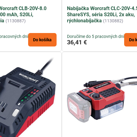
Worcraft CLB-20V-8.0
Nabíjačka Worcraft CLC-20V-4.
00 mAh, S20Li,
ShareSYS, séria S20Li, 2x aku,
ia
rýchlonabíjačka
(1130887)
(1130882)
pracovných dní
Doručíme do 5 pracovných dní
Do košíka
Do 
36,41 €