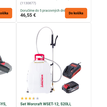
(1130877)
Doručíme do 5 pracovných dní
košíka
Do košíka
46,55 €
SYS,
Set Worcraft WSET-12, S20Li,