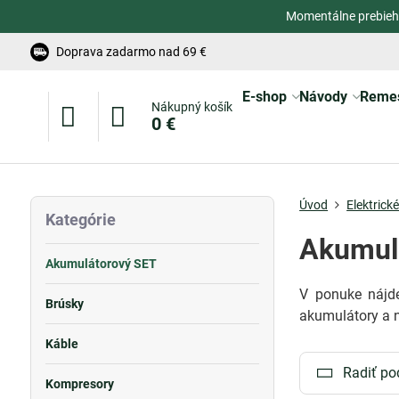
Momentálne prebieh
Doprava zadarmo nad 69 €
E-shop
Návody
Reme
Nákupný košík
0 €
Úvod
Elektrick
Kategórie
Akumul
Akumulátorový SET
V ponuke nájde
Brúsky
akumulátory a n
Káble
Radiť po
Kompresory