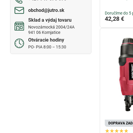
obchod​@jutro​.sk
Doručíme do 5 
42,28 €
Sklad a výdaj tovaru
Novozámocká 2004/24A
941 06 Komjatice
Otváracie hodiny
PO- PIA 8:00 – 15:30
DOPRAVA ZA