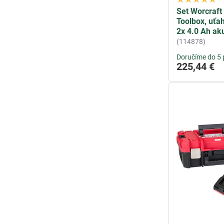
Set Worcraf
Toolbox, uťa
2x 4.0 Ah ak
(114878)
Doručíme do 5 
225,44 €