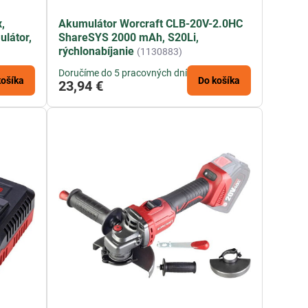
,
Akumulátor Worcraft CLB-20V-2.0HC
látor,
ShareSYS 2000 mAh, S20Li,
rýchlonabíjanie
(1130883)
Doručíme do 5 pracovných dní
košíka
Do košíka
23,94 €