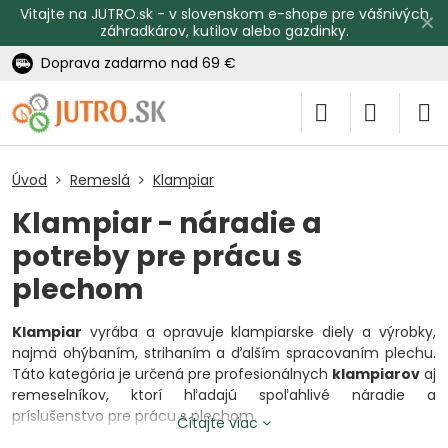
Vitajte na JUTRO.sk - v slovenskom e-shope pre vášnivých
✕
záhradkárov, kutilov alebo gazdinky.
Doprava zadarmo nad 69 €
Úvod
Remeslá
Klampiar
Klampiar - náradie a
potreby pre prácu s
plechom
Klampiar
vyrába a opravuje klampiarske diely a výrobky,
najmä ohýbaním, strihaním a ďalším spracovaním plechu.
Táto kategória je určená pre profesionálnych
klampiarov
aj
remeselníkov, ktorí hľadajú spoľahlivé náradie a
príslušenstvo pre prácu s plechom.
Čítajte viac