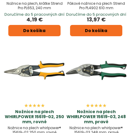
Nožnice na plech, krátke Strend
Pákové nožnice na plech Strend
Pro PL653, 240 mm
Pro PL4902 610 mm
Doručíme do 5 pracovných dní
Doručíme do 5 pracovných dní
4,19 €
13,97 €
Do košíka
Do košíka
Nožnice na plech
Nožnice na plech
WHIRLPOWER 15619-02, 250
WHIRLPOWER 15619-03, 248
mm, rovné
mm, pravé
Nožnice na plech whirlpower®
Nožnice na plech whirlpower®
15619-02 250 mm, rovné
15619-03 248 mm, pravé