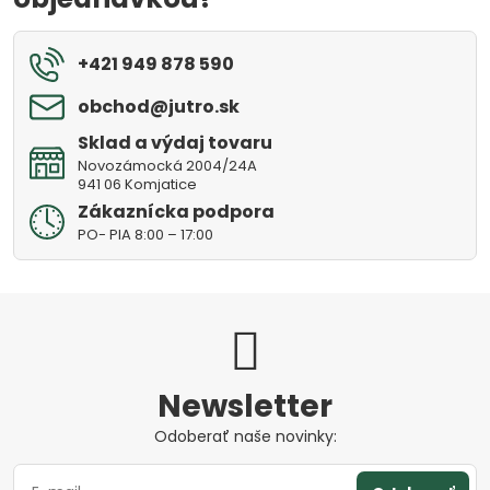
+421 949 878 590
obchod​@jutro​.sk
Sklad a výdaj tovaru
Novozámocká 2004/24A
941 06 Komjatice
Zákaznícka podpora
PO- PIA 8:00 – 17:00
Newsletter
Odoberať naše novinky: