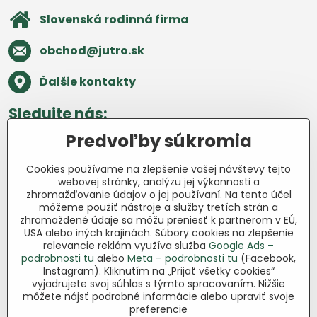
Slovenská rodinná firma
obchod​@jutro​.sk
Ďalšie kontakty
Sledujte nás:
Predvoľby súkromia
Facebook
Pinterest
Instagram
Blog
Cookies používame na zlepšenie vašej návštevy tejto
Všetko o nákupe
webovej stránky, analýzu jej výkonnosti a
zhromažďovanie údajov o jej používaní. Na tento účel
môžeme použiť nástroje a služby tretích strán a
Ďakujeme za podporu
zhromaždené údaje sa môžu preniesť k partnerom v EÚ,
USA alebo iných krajinách. Súbory cookies na zlepšenie
Sme slovenský e-shop bez dotácií​.
relevancie reklám využíva služba
Google Ads –
Fungujeme len vďaka vám – ľuďom, ktorí
podrobnosti tu
alebo
Meta – podrobnosti tu
(Facebook,
veria v poctivú prácu a lásku k pôde​. Každý
Instagram). Kliknutím na „Prijať všetky cookies“
nákup na Jutro​.sk nám pomáha pokračovať
vyjadrujete svoj súhlas s týmto spracovaním. Nižšie
môžete nájsť podrobné informácie alebo upraviť svoje
v tom, čo má zmysel – pomáhať
preferencie
záhradkárom zadarmo a srdcom​.