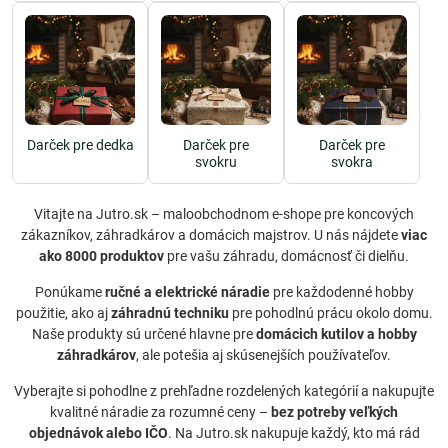
Darček pre dedka
Darček pre
Darček pre
svokru
svokra
Vitajte na Jutro.sk – maloobchodnom e-shope pre koncových
zákazníkov, záhradkárov a domácich majstrov. U nás nájdete
viac
ako 8000 produktov
pre vašu záhradu, domácnosť či dielňu.
Ponúkame
ručné a elektrické náradie
pre každodenné hobby
použitie, ako aj
záhradnú techniku
pre pohodlnú prácu okolo domu.
Naše produkty sú určené hlavne pre
domácich kutilov a hobby
záhradkárov
, ale potešia aj skúsenejších používateľov.
Vyberajte si pohodlne z prehľadne rozdelených kategórií a nakupujte
kvalitné náradie za rozumné ceny –
bez potreby veľkých
objednávok alebo IČO
. Na Jutro.sk nakupuje každý, kto má rád