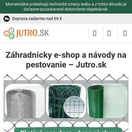
Momentálne prebiehajú technické zmeny webu a z tohto dôvodu je
dočasne pozastavené dokončenie objednávok.
Doprava zadarmo nad 69 €
Záhradnícky e-shop a návody na
pestovanie – Jutro.sk