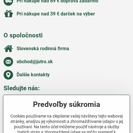
Pri nákupe nad 69 € doprava zadarmo
Pri nákupe nad 39 € darček na výber
O spoločnosti
Slovenská rodinná firma
obchod​@jutro​.sk
Ďalšie kontakty
Sledujte nás:
Facebook
Pinterest
Instagram
Blog
Predvoľby súkromia
Všetko o nákupe
Cookies používame na zlepšenie vašej návštevy tejto webovej
stránky, analýzu jej výkonnosti a zhromažďovanie údajov o jej
používaní. Na tento účel môžeme použiť nástroje a služby
Ďakujeme za podporu
tretích strán a zhromaždené údaje sa môžu preniesť k