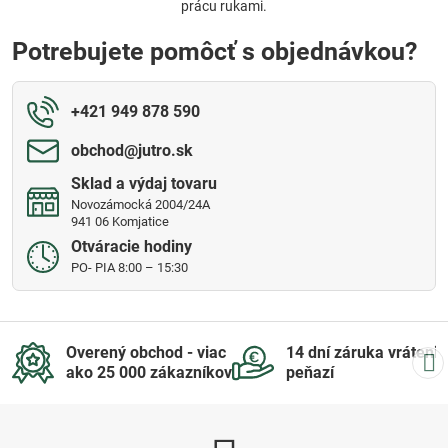
prácu rukami.
Potrebujete pomôcť s objednávkou?
+421 949 878 590
obchod​@jutro​.sk
Sklad a výdaj tovaru
Novozámocká 2004/24A
941 06 Komjatice
Otváracie hodiny
PO- PIA 8:00 – 15:30
Overený obchod - viac
14 dní záruka vrátenia
ako 25 000 zákazníkov
peňazí