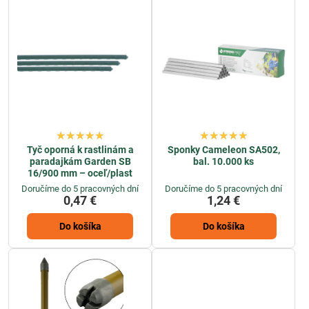
Tyč oporná k rastlinám a
Sponky Cameleon SA502,
paradajkám Garden SB
bal. 10.000 ks
16/900 mm – oceľ/plast
Doručíme do 5 pracovných dní
Doručíme do 5 pracovných dní
0,47 €
1,24 €
Do košíka
Do košíka