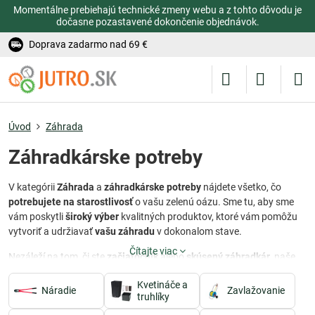
Momentálne prebiehajú technické zmeny webu a z tohto dôvodu je
dočasne pozastavené dokončenie objednávok.
Doprava zadarmo nad 69 €
Úvod
Záhrada
Záhradkárske potreby
V kategórii
Záhrada
a
záhradkárske potreby
nájdete všetko, čo
potrebujete na starostlivosť
o vašu zelenú oázu. Sme tu, aby sme
vám poskytli
široký výber
kvalitných produktov, ktoré vám pomôžu
vytvoriť a udržiavať
vašu záhradu
v dokonalom stave.
Čítajte viac
Nezáleží na tom, či ste
začiatočník
alebo
skúsený záhradkár
, naše
sortimenty sú navrhnuté tak, aby vyhovovali vašim potrebám a
Kvetináče a
predstavám. Od náradia a záhradných náčiní, cez
kvetináče
a
Náradie
Zavlažovanie
truhlíky
nádoby na pestovanie
, až po
plotové prvky a dekorácie
- v našej