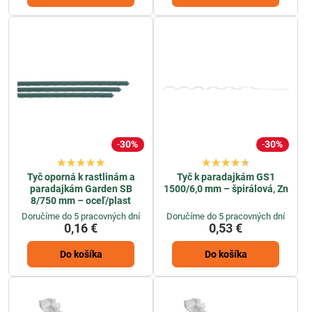
30%
30%
Tyč oporná k rastlinám a
Tyč k paradajkám GS1
paradajkám Garden SB
1500/6,0 mm – špirálová, Zn
8/750 mm – oceľ/plast
Doručíme do 5 pracovných dní
Doručíme do 5 pracovných dní
0,16 €
0,53 €
Do košíka
Do košíka