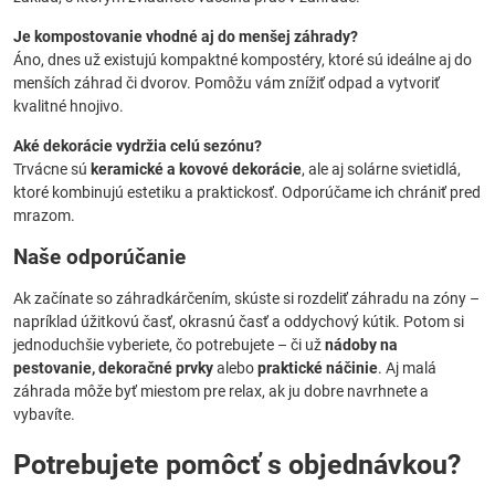
Je kompostovanie vhodné aj do menšej záhrady?
Áno, dnes už existujú kompaktné kompostéry, ktoré sú ideálne aj do
menších záhrad či dvorov. Pomôžu vám znížiť odpad a vytvoriť
kvalitné hnojivo.
Aké dekorácie vydržia celú sezónu?
Trvácne sú
keramické a kovové dekorácie
, ale aj solárne svietidlá,
ktoré kombinujú estetiku a praktickosť. Odporúčame ich chrániť pred
mrazom.
Naše odporúčanie
Ak začínate so záhradkárčením, skúste si rozdeliť záhradu na zóny –
napríklad úžitkovú časť, okrasnú časť a oddychový kútik. Potom si
jednoduchšie vyberiete, čo potrebujete – či už
nádoby na
pestovanie, dekoračné prvky
alebo
praktické náčinie
. Aj malá
záhrada môže byť miestom pre relax, ak ju dobre navrhnete a
vybavíte.
Potrebujete pomôcť s objednávkou?