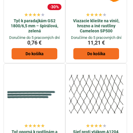
30%
Tyč k paradajkám GS2
Viazacie kliešte na vinič,
1800/6,5 mm – špirálová,
hrozno a iné rastliny
zelená
Cameleon SP500
Doručíme do 5 pracovných dní
Doručíme do 5 pracovných dní
0,76 €
11,21 €
Do košíka
Do košíka
Tyč oporná k rastlinám a
Sieť proti vtákom A1204,