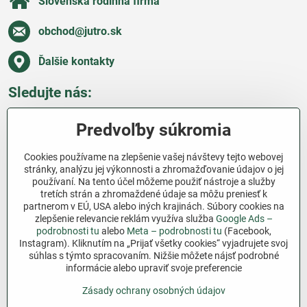
Slovenská rodinná firma
obchod​@jutro​.sk
Ďalšie kontakty
Sledujte nás:
Facebook
Pinterest
Instagram
Blog
Predvoľby súkromia
Všetko o nákupe
Cookies používame na zlepšenie vašej návštevy tejto webovej
stránky, analýzu jej výkonnosti a zhromažďovanie údajov o jej
používaní. Na tento účel môžeme použiť nástroje a služby
Ďakujeme za podporu
tretích strán a zhromaždené údaje sa môžu preniesť k
partnerom v EÚ, USA alebo iných krajinách. Súbory cookies na
Sme slovenský e-shop bez dotácií​. Fungujeme len
zlepšenie relevancie reklám využíva služba
Google Ads –
vďaka vám – ľuďom, ktorí veria v poctivú prácu a
podrobnosti tu
alebo
Meta – podrobnosti tu
(Facebook,
Instagram). Kliknutím na „Prijať všetky cookies“ vyjadrujete svoj
lásku k pôde​. Každý nákup na Jutro​.sk nám pomáha
súhlas s týmto spracovaním. Nižšie môžete nájsť podrobné
pokračovať v tom, čo má zmysel – pomáhať
informácie alebo upraviť svoje preferencie
záhradkárom zadarmo a srdcom​.
Zásady ochrany osobných údajov