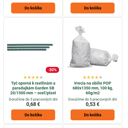
Do košíka
Do košíka
30%
Tyč oporná k rastlinám a
Vrecia na obilie POP
paradajkám Garden SB
680x1350 mm, 100 kg,
20/1500 mm – oceľ/plast
60g/m2
Doručíme do 5 pracovných dní
Doručíme do 5 pracovných dní
0,68 €
0,53 €
Do košíka
Do košíka