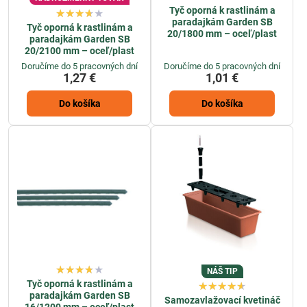
Tyč oporná k rastlinám a
paradajkám Garden SB
Tyč oporná k rastlinám a
20/1800 mm – oceľ/plast
paradajkám Garden SB
20/2100 mm – oceľ/plast
Doručíme do 5 pracovných dní
Doručíme do 5 pracovných dní
1,27 €
1,01 €
Do košíka
Do košíka
NÁŠ TIP
Tyč oporná k rastlinám a
paradajkám Garden SB
Samozavlažovací kvetináč