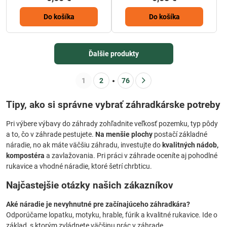
Do košíka
Do košíka
Ďalšie produkty
1
2
76
Tipy, ako si správne vybrať záhradkárske potreby
Pri výbere výbavy do záhrady zohľadnite veľkosť pozemku, typ pôdy
a to, čo v záhrade pestujete.
Na menšie plochy
postačí základné
náradie, no ak máte väčšiu záhradu, investujte do
kvalitných nádob,
kompostéra
a zavlažovania. Pri práci v záhrade oceníte aj pohodlné
rukavice a vhodné náradie, ktoré šetrí chrbticu.
Najčastejšie otázky našich zákazníkov
Aké náradie je nevyhnutné pre začínajúceho záhradkára?
Odporúčame lopatku, motyku, hrable, fúrik a kvalitné rukavice. Ide o
základ, s ktorým zvládnete väčšinu prác v záhrade.