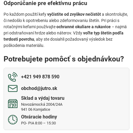
Odporúčanie pre efektívnu prácu
Po každom použití kefy
vyčistite od zvyškov nečistôt
a skontrolujte,
či nedošlo k opotrebeniu alebo zdeformovaniu štetín. Pri práci s
rotačnými kefami používajte
ochranné okuliare a rukavice
– najmä
pri odstraňovaní hrdze alebo náterov. Vždy
voľte typ štetín podľa
tvrdosti povrchu
, aby ste dosiahli požadovaný výsledok bez
poškodenia materiálu.
Potrebujete pomôcť s objednávkou?
+421 949 878 590
obchod​@jutro​.sk
Sklad a výdaj tovaru
Novozámocká 2004/24A
941 06 Komjatice
Otváracie hodiny
PO- PIA 8:00 – 15:30