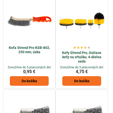
dispozícii spoľahlivé nástroje pre čistenie a prípravu rôznych
povrchov vo vašej dielni. Vyberte si z našej širokej ponuky a začnite
pracovať s dôverou, že máte k dispozícii kvalitné nástroje pre vaše
projekty.
Kefa Strend Pro KSB-802,
250 mm, úzka
Kefy Strend Pro, čistiace
kefy na vŕtačku, 4-dielna
sada
Doručíme do 5 pracovných dní
Doručíme do 5 pracovných dní
0,95 €
4,75 €
Do košíka
Do košíka