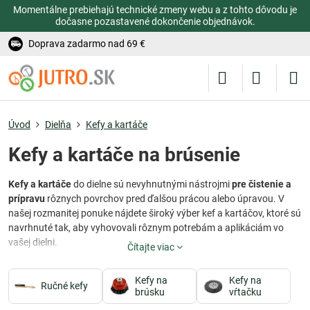
Momentálne prebiehajú technické zmeny webu a z tohto dôvodu je
dočasne pozastavené dokončenie objednávok.
Doprava zadarmo nad 69 €
Úvod
Dielňa
Kefy a kartáče
Kefy a kartáče na brúsenie
Kefy a kartáče
do dielne sú nevyhnutnými nástrojmi
pre čistenie a
prípravu
rôznych povrchov pred ďalšou prácou alebo úpravou. V
našej rozmanitej ponuke nájdete široký výber kef a kartáčov, ktoré sú
navrhnuté tak, aby vyhovovali rôznym potrebám a aplikáciám vo
vašej dielni.
Čítajte viac
Naše
kefy a kartáče
sú ideálne na
čistenie rôznych povrchov od
Kefy na
Kefy na
dreva a železa až po plasty
a ďalšie materiály. K dispozícii máme
Ručné kefy
brúsku
vŕtačku
rôzne typy kef, vrátane miskových, črepníkových, vrkôčikových a