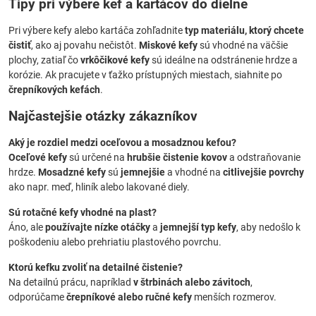
Tipy pri výbere kef a kartáčov do dielne
Pri výbere kefy alebo kartáča zohľadnite
typ materiálu, ktorý chcete
čistiť
, ako aj povahu nečistôt.
Miskové kefy
sú vhodné na väčšie
plochy, zatiaľ čo
vrkôčikové kefy
sú ideálne na odstránenie hrdze a
korózie. Ak pracujete v ťažko prístupných miestach, siahnite po
črepníkových kefách
.
Najčastejšie otázky zákazníkov
Aký je rozdiel medzi oceľovou a mosadznou kefou?
Oceľové kefy
sú určené na
hrubšie čistenie kovov
a odstraňovanie
hrdze.
Mosadzné kefy
sú
jemnejšie
a vhodné na
citlivejšie povrchy
ako napr. meď, hliník alebo lakované diely.
Sú rotačné kefy vhodné na plast?
Áno, ale
používajte nízke otáčky
a
jemnejší typ kefy
, aby nedošlo k
poškodeniu alebo prehriatiu plastového povrchu.
Ktorú kefku zvoliť na detailné čistenie?
Na detailnú prácu, napríklad
v štrbinách alebo závitoch
,
odporúčame
črepníkové alebo ručné kefy
menších rozmerov.