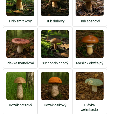
Rozdelenie húb a rozdiel medzi
hubami a hríbmi
Hríb
je konkrétny typ huby, ktorý patrí do skupiny rúrkovitých húb
Hríb smrekový
Hríb dubový
Hríb sosnový
(napr. hríb smrekový, dubový, sosnový). V bežnej reči sa však slovom
„hríby“ často označujú všetky jedlé huby. V skutočnosti však do ríše
húb patrí množstvo rôznych druhov s odlišnou stavbou,
vlastnosťami a účinkami:
Jedlé huby:
Hríb smrekový, kuriatko jedlé, kozák brezový, bedľa
vysoká, hliva ustricová a ďalšie. Vhodné na konzumáciu po
tepelnej úprave.
Plávka mandľová
Suchohríb hnedý
Masliak obyčajný
Nejedlé huby:
Horké alebo tvrdé druhy, ktoré nie sú jedovaté, ale
ani chutné.
Jedovaté a smrteľne jedovaté huby:
Muchotrávka zelená,
hodvábnica veľká, pečiarka páchnuca – môžu spôsobiť ťažké
otravy alebo ohroziť život.
Rozpoznávanie jednotlivých druhov vyžaduje
znalosti, skúsenosti a
pozornosť
. Najmä jedovaté huby môžu byť zamenené s jedlými a
Kozák brezový
Kozák osikový
Plávka
následky môžu byť fatálne.
zelenkastá