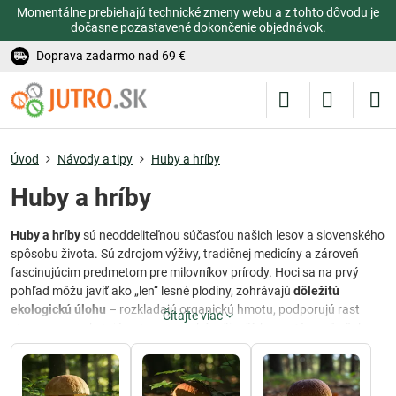
Momentálne prebiehajú technické zmeny webu a z tohto dôvodu je
dočasne pozastavené dokončenie objednávok.
Doprava zadarmo nad 69 €
Úvod
Návody a tipy
Huby a hríby
Huby a hríby
Huby a hríby
sú neoddeliteľnou súčasťou našich lesov a slovenského
spôsobu života. Sú zdrojom výživy, tradičnej medicíny a zároveň
fascinujúcim predmetom pre milovníkov prírody. Hoci sa na prvý
pohľad môžu javiť ako „len“ lesné plodiny, zohrávajú
dôležitú
ekologickú úlohu
– rozkladajú organickú hmotu, podporujú rast
Čítajte viac
stromov a poskytujú potravu mnohým živočíchom. Zároveň však
platí, že nie všetky huby sú jedlé – niektoré sú
jedovaté
či dokonca
smrteľne nebezpečné.