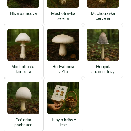
často vyzerajú podobne ako jedlé druhy. Medzi najnebezpečnejšie
patria:
Hliva ustricová
Muchotrávka
Muchotrávka
zelená
červená
Muchotrávka zelená (Amanita phalloides):
Smrteľne jedovatá,
často zamieňaná za pečiarky alebo plávky.
Muchotrávka končistá (Amanita virosa):
Celobiela, prudko
toxická, aj v malom množstve môže spôsobiť smrť.
Hodvábnica veľká (Entoloma sinuatum):
Vyzerá ako plávka, no
je smrteľne jedovatá a spôsobila už mnohé otravy.
Pečiarka páchnuca (Agaricus xanthodermus):
Podobná jedlým
pečiarkam, ale spôsobuje silné žalúdočné problémy.
Muchotrávka
Hodvábnica
Hnojník
končistá
veľká
atramentový
Bezpečnosť pri zbere húb
by mala byť vždy prioritou. Zbierajte len
to, čo poznáte – pri pochybnostiach si nechajte poradiť alebo hubu
radšej nechajte v lese.
Tipy na zber, čistenie a spracovanie
húb
Pečiarka
Huby a hríby v
páchnuca
lese
Ak sa rozhodnete zbierať huby, dodržiavajte tieto zásady: