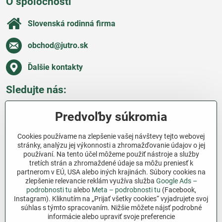
O spoločnosti
Slovenská rodinná firma
obchod​@jutro​.sk
Ďalšie kontakty
Sledujte nás:
Facebook
Pinterest
Instagram
Blog
Predvoľby súkromia
Všetko o nákupe
Cookies používame na zlepšenie vašej návštevy tejto webovej
stránky, analýzu jej výkonnosti a zhromažďovanie údajov o jej
používaní. Na tento účel môžeme použiť nástroje a služby
Ďakujeme za podporu
tretích strán a zhromaždené údaje sa môžu preniesť k
partnerom v EÚ, USA alebo iných krajinách. Súbory cookies na
Sme slovenský e-shop bez dotácií​. Fungujeme len
zlepšenie relevancie reklám využíva služba
Google Ads –
vďaka vám – ľuďom, ktorí veria v poctivú prácu a
podrobnosti tu
alebo
Meta – podrobnosti tu
(Facebook,
Instagram). Kliknutím na „Prijať všetky cookies“ vyjadrujete svoj
lásku k pôde​. Každý nákup na Jutro​.sk nám pomáha
súhlas s týmto spracovaním. Nižšie môžete nájsť podrobné
pokračovať v tom, čo má zmysel – pomáhať
informácie alebo upraviť svoje preferencie
záhradkárom zadarmo a srdcom​.