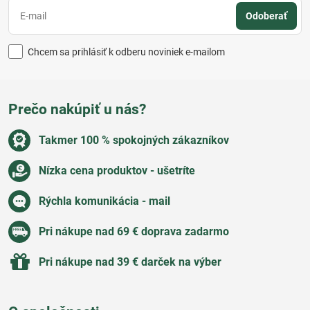
Hliva ustricová:
Liečivá, výživná a vhodná na pestovanie doma.
Odoberať
Rýdziky a bedle:
Vhodné na vyprážanie či nakladanie do nálevov.
Kozáky a plávky:
Chutné druhy vhodné aj pre začínajúcich
Chcem sa prihlásiť k odberu noviniek e-mailom
hubárov.
Huby a hríby
sú nielen delikatesou, ale aj súčasťou kultúrneho
dedičstva a prírodného bohatstva. S rešpektom, vedomosťami a
Prečo nakúpiť u nás?
citlivým prístupom môžeme z lesa čerpať zdravie aj potešenie.
Takmer 100 % spokojných zákazníkov
Nízka cena produktov - ušetríte
Rýchla komunikácia - mail
Pri nákupe nad 69 € doprava zadarmo
Pri nákupe nad 39 € darček na výber