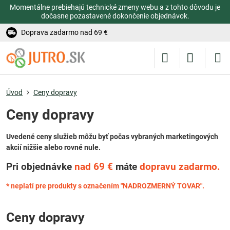
Momentálne prebiehajú technické zmeny webu a z tohto dôvodu je
dočasne pozastavené dokončenie objednávok.
Doprava zadarmo nad 69 €
Úvod
Ceny dopravy
Ceny dopravy
Uvedené ceny služieb môžu byť počas vybraných marketingových
akcií nižšie alebo rovné nule.
Pri objednávke
nad 69 €
máte
dopravu zadarmo.
* neplatí pre produkty s označením "NADROZMERNÝ TOVAR".
Ceny dopravy