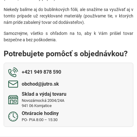
Niekedy balíme aj do bublinkových fólii, ale snažíme sa využívať aj v
tomto prípade už recyklované materiály (používame tie, v ktorých
nám príde zabalený tovar od dodávateľov).
Samozrejme, všetko s ohľadom na to, aby k Vám prišiel tovar
bezpečne a bez poškodenia.
Potrebujete pomôcť s objednávkou?
+421 949 878 590
obchod​@jutro​.sk
Sklad a výdaj tovaru
Novozámocká 2004/24A
941 06 Komjatice
Otváracie hodiny
PO- PIA 8:00 – 15:30