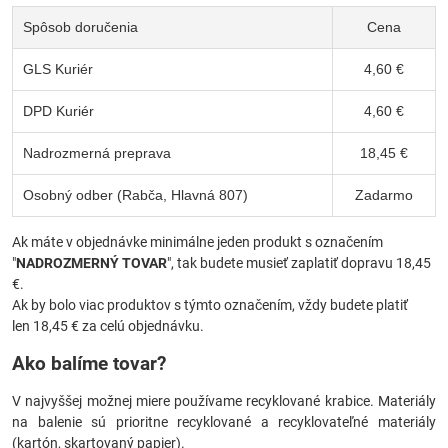
Spôsob doručenia
Cena
GLS Kuriér
4,60 €
DPD Kuriér
4,60 €
Nadrozmerná preprava
18,45 €
Osobný odber (Rabča, Hlavná 807)
Zadarmo
Ak máte v objednávke minimálne jeden produkt s označením
"
NADROZMERNÝ TOVAR
", tak budete musieť zaplatiť dopravu 18,45
€.
Ak by bolo viac produktov s týmto označením, vždy budete platiť
len 18,45 € za celú objednávku.
Ako balíme tovar?
V najvyššej možnej miere používame recyklované krabice. Materiály
na balenie sú prioritne recyklované a recyklovateľné materiály
(kartón, skartovaný papier).