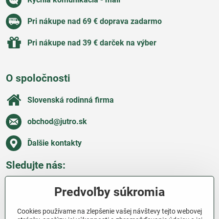
Pri nákupe nad 69 € doprava zadarmo
Pri nákupe nad 39 € darček na výber
O spoločnosti
Slovenská rodinná firma
obchod​@jutro​.sk
Ďalšie kontakty
Sledujte nás:
Facebook
Pinterest
Instagram
Blog
Predvoľby súkromia
Všetko o nákupe
Cookies používame na zlepšenie vašej návštevy tejto webovej