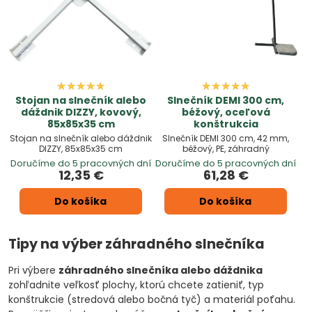
Stojan na slnečník alebo
Slnečník DEMI 300 cm,
dáždnik DIZZY, kovový,
béžový, oceľová
85x85x35 cm
konštrukcia
Stojan na slnečník alebo dáždnik
Slnečník DEMI 300 cm, 42 mm,
DIZZY, 85x85x35 cm
béžový, PE, záhradný
Doručíme do 5 pracovných dní
Doručíme do 5 pracovných dní
12,35 €
61,28 €
Do košíka
Do košíka
Tipy na výber záhradného slnečníka
Pri výbere
záhradného slnečníka alebo dáždnika
zohľadnite veľkosť plochy, ktorú chcete zatieniť, typ
konštrukcie (stredová alebo bočná tyč) a materiál poťahu.