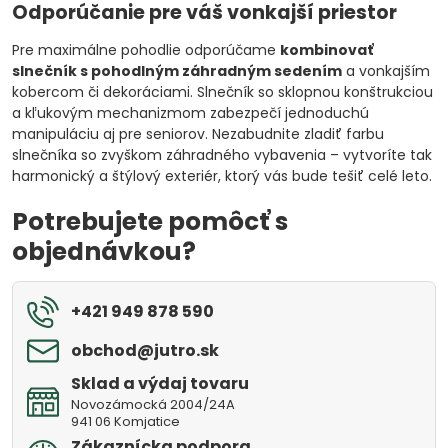
Odporúčanie pre váš vonkajší priestor
Pre maximálne pohodlie odporúčame
kombinovať
slnečník s pohodlným záhradným sedením
a vonkajším
kobercom či dekoráciami. Slnečník so sklopnou konštrukciou
a kľukovým mechanizmom zabezpečí jednoduchú
manipuláciu aj pre seniorov. Nezabudnite zladiť farbu
slnečníka so zvyškom záhradného vybavenia – vytvoríte tak
harmonický a štýlový exteriér, ktorý vás bude tešiť celé leto.
Potrebujete pomôcť s
objednávkou?
+421 949 878 590
obchod​@jutro​.sk
Sklad a výdaj tovaru
Novozámocká 2004/24A
941 06 Komjatice
Zákaznícka podpora