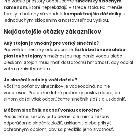
Pre väčšie priestory odporúčame
slnečníky s bočným
ramenom
, ktoré neprekážajú v strede stola. Na menšie
terasy a balkóny sú vhodné
kompaktnejšie dáždniky
s
jednoduchým sklopením a nastaviteľnou výškou.
Najčastejšie otázky zákazníkov
Aký stojan je vhodný pre veľký slnečník?
Pre veľké slnečníky odporúčame
ťažké betónové alebo
plastové stojany
s možnosťou naplnenia vodou alebo
pieskom. Stojan musí mať dostatočnú hmotnosť, aby odolal
vetru a zaistil stabilitu.
Je slnečník odolný voči dažďu?
Väčšina poťahov slnečníkov je vodeodolná, no nie
vodotesná. Pre bežné letné prehánky poslúži dobre, pri
silnom daždi však odporúčame slnečník zložiť a uskladniť.
Môžem slnečník nechať vonku celoročne?
Počas letnej sezóny je to bežné, ale mimo sezóny
odporúčame slnečník zložiť, uskladniť alebo prikryť
ochranným obalom, aby sa predĺžila jeho životnosť.