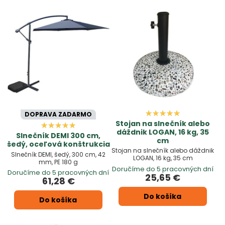
tradičné dáždniky
– každý si u nás nájde to, čo hľadá.
V prípade, že potrebujete poradiť s výberom alebo máte
špeciálne požiadavky, náš tím odborníkov je pripravený vám
pomôcť. S našimi záhradnými slnečníkmi a stojanmi si
môžete vytvoriť ideálne miesto na oddych a relaxáciu, kde
sa budete cítiť pohodlne a chránení pred slnečnými lúčmi.
Objavte našu širokú ponuku veľkých záhradných slnečníkov,
dáždnikov a stojanov a vyberte si ten najlepší produkt pre
vašu záhradu, terasu alebo balkón. U nás nájdete všetko, čo
potrebujete pre dokonalý vonkajší priestor.
DOPRAVA ZADARMO
Stojan na slnečník alebo
dáždnik LOGAN, 16 kg, 35
Slnečník DEMI 300 cm,
cm
šedý, oceľová konštrukcia
Stojan na slnečník alebo dáždnik
Slnečník DEMI, šedý, 300 cm, 42
LOGAN, 16 kg, 35 cm
mm, PE 180 g
Doručíme do 5 pracovných dní
Doručíme do 5 pracovných dní
25,65 €
61,28 €
Do košíka
Do košíka