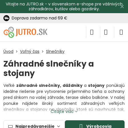
Vitajte na JUTRO.sk - v slovenskom e-shope pre vášnivých
✕
záhradkárov, kutilov alebo gazdinky.
Doprava zadarmo nad 69 €
Úvod
Voľný čas
Slnečníky
Záhradné slnečníky a
stojany
Veľké
záhradné slnečníky, dáždniky
a
stojany
ponúkajú
ideálne riešenie pre vytvorenie príjemného tieňa a ochrany
pred slnkom na vašej záhrade, terase alebo balkóne. V našej
ponuke nájdete široký sortiment záhradných veľkých
slnečníkov a stojanov na slnečníky, ktoré sú navrhnuté tak,
Čítajte viac
aby poskytovali maximálny komfort a funkčnosť.
Záhradný veľký slnečník
a
stojan na slnečník
patria
Najpredávanejšie
Výrobcovia