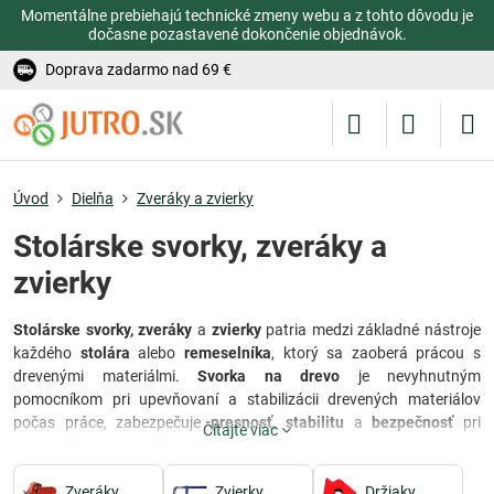
Momentálne prebiehajú technické zmeny webu a z tohto dôvodu je
dočasne pozastavené dokončenie objednávok.
Doprava zadarmo nad 69 €
Úvod
Dielňa
Zveráky a zvierky
Stolárske svorky, zveráky a
zvierky
Stolárske svorky, zveráky
a
zvierky
patria medzi základné nástroje
každého
stolára
alebo
remeselníka
, ktorý sa zaoberá prácou s
drevenými materiálmi.
Svorka na drevo
je nevyhnutným
pomocníkom pri upevňovaní a stabilizácii drevených materiálov
počas práce, zabezpečuje
presnosť, stabilitu
a
bezpečnosť
pri
Čítajte viac
manipulácii s materiálom.
Klasické zveráky
patria medzi najpoužívanejšie nástroje v stolárstve
Zveráky
Zvierky
Držiaky