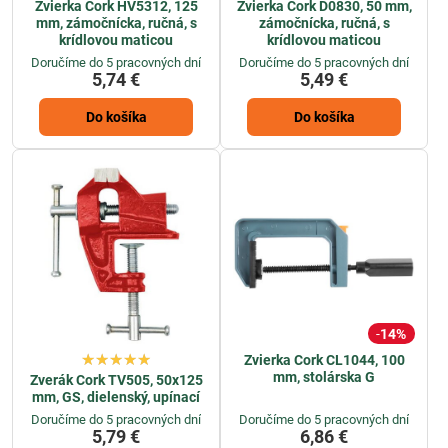
Zvierka Cork HV5312, 125
Zvierka Cork D0830, 50 mm,
mm, zámočnícka, ručná, s
zámočnícka, ručná, s
krídlovou maticou
krídlovou maticou
Doručíme do 5 pracovných dní
Doručíme do 5 pracovných dní
5,74 €
5,49 €
Do košíka
Do košíka
14%
Zvierka Cork CL1044, 100
mm, stolárska G
Zverák Cork TV505, 50x125
mm, GS, dielenský, upínací
Doručíme do 5 pracovných dní
Doručíme do 5 pracovných dní
5,79 €
6,86 €