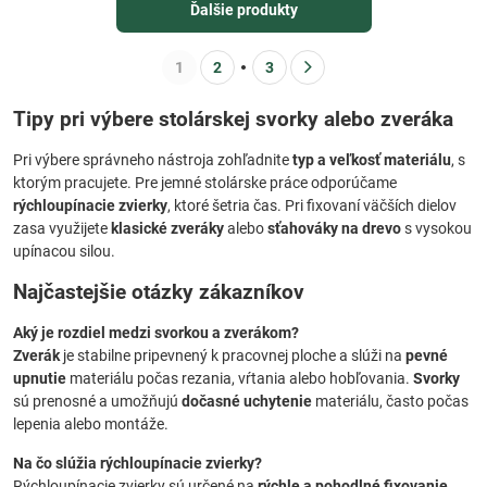
Ďalšie produkty
1
2
3
Tipy pri výbere stolárskej svorky alebo zveráka
Pri výbere správneho nástroja zohľadnite
typ a veľkosť materiálu
, s
ktorým pracujete. Pre jemné stolárske práce odporúčame
rýchloupínacie zvierky
, ktoré šetria čas. Pri fixovaní väčších dielov
zasa využijete
klasické zveráky
alebo
sťahováky na drevo
s vysokou
upínacou silou.
Najčastejšie otázky zákazníkov
Aký je rozdiel medzi svorkou a zverákom?
Zverák
je stabilne pripevnený k pracovnej ploche a slúži na
pevné
upnutie
materiálu počas rezania, vŕtania alebo hobľovania.
Svorky
sú prenosné a umožňujú
dočasné uchytenie
materiálu, často počas
lepenia alebo montáže.
Na čo slúžia rýchloupínacie zvierky?
Rýchloupínacie zvierky sú určené na
rýchle a pohodlné fixovanie