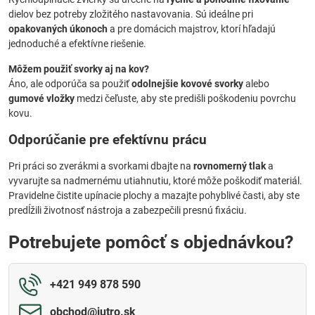
dielov bez potreby zložitého nastavovania. Sú ideálne pri
opakovaných úkonoch
a pre domácich majstrov, ktorí hľadajú
jednoduché a efektívne riešenie.
Môžem použiť svorky aj na kov?
Áno, ale odporúča sa použiť
odolnejšie kovové svorky
alebo
gumové vložky
medzi čeľuste, aby ste predišli poškodeniu povrchu
kovu.
Odporúčanie pre efektívnu prácu
Pri práci so zverákmi a svorkami dbajte na
rovnomerný tlak
a
vyvarujte sa nadmernému utiahnutiu, ktoré môže poškodiť materiál.
Pravidelne čistite upínacie plochy a mazajte pohyblivé časti, aby ste
predĺžili životnosť nástroja a zabezpečili presnú fixáciu.
Potrebujete pomôcť s objednávkou?
+421 949 878 590
obchod​@jutro​.sk