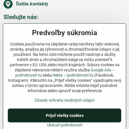
Ďalšie kontakty
Sledujte nás:
Facebook
Pinterest
Instagram
Blog
Predvoľby súkromia
Všetko o nákupe
Cookies používame na zlepšenie vašej návštevy tejto webovej
stránky, analýzu jej výkonnosti a zhromažďovanie údajov o jej
používaní. Na tento účel môžeme použiť nástroje a služby
Ďakujeme za podporu
tretích strán a zhromaždené údaje sa môžu preniesť k
partnerom v EÚ, USA alebo iných krajinách. Súbory cookies na
Sme slovenský e-shop bez dotácií​. Fungujeme len
zlepšenie relevancie reklám využíva služba
Google Ads –
vďaka vám – ľuďom, ktorí veria v poctivú prácu a
podrobnosti tu
alebo
Meta – podrobnosti tu
(Facebook,
lásku k pôde​. Každý nákup na Jutro​.sk nám pomáha
Instagram). Kliknutím na „Prijať všetky cookies“ vyjadrujete svoj
súhlas s týmto spracovaním. Nižšie môžete nájsť podrobné
pokračovať v tom, čo má zmysel – pomáhať
informácie alebo upraviť svoje preferencie
záhradkárom zadarmo a srdcom​.
Zásady ochrany osobných údajov
©
2026
Copyright
Predvoľby súkromia
Zásady ochrany osobných údajov
Prijať všetky cookies
Podmienky používania
Ukázať podrobnosti
Vytvorené pomocou:
BiznisWeb.sk