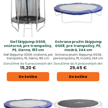
ktoré sú jednoducho inštalovateľné a kompatibilné s našimi
trampolínami.
Investícia do trampolíny je investíciou do zábavy a zdravia
vašich detí. S našimi kvalitnými a bezpečnými trampolínami
si môžete byť istí, že deti budú mať nielen skvelý čas, ale aj
bezpečné prostredie na hranie a fyzickú aktivitu. Objavte
našu ponuku záhradných detských trampolín a
Sieť Skipjump GS06,
Ochrana pružín Skipjump
príslušenstva a vyberte tú najlepšiu pre vaše potreby a
vnútorná, pre trampolíny,
GS08, pre trampolíny, PE,
rozpočet.
PE, čierna, 183 cm
modrá, 244 cm
Sieť Skipjump GS06, vnútorná, pre
Ochrana pružín Skipjump GS08,
trampolíny, PE, čierna, 183 cm
pre trampolíny, PE, modrá, 244 cm
Doručíme do 5 pracovných dní
Doručíme do 5 pracovných dní
15,20 €
29,45 €
Do košíka
Do košíka