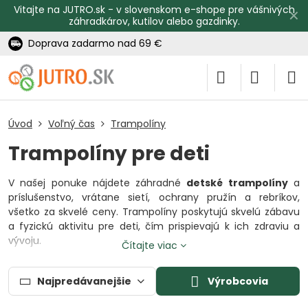
Vitajte na JUTRO.sk - v slovenskom e-shope pre vášnivých
✕
záhradkárov, kutilov alebo gazdinky.
Doprava zadarmo nad 69 €
Úvod
Voľný čas
Trampolíny
Trampolíny pre deti
V našej ponuke nájdete záhradné
detské trampolíny
a
príslušenstvo, vrátane sietí, ochrany pružín a rebríkov,
všetko za skvelé ceny. Trampolíny poskytujú skvelú zábavu
a fyzickú aktivitu pre deti, čím prispievajú k ich zdraviu a
vývoju.
Čítajte viac
Jednou z najdôležitejších vlastností našich trampolín je
ochranná sieť, ktorá je dostupná z vnútornej aj vonkajšej
Najpredávanejšie
Výrobcovia
strany trampolíny, čím zabezpečuje maximálnu bezpečnosť