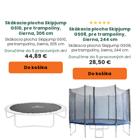
Skákacia plocha Skipjump
GS10, pre trampolíny,
Skákacia plocha Skipjump
čierna, 305 cm
GS08, pre trampolíny,
čierna, 244 cm
Skákacia plocha Skipjump GS10,
pre trampolíny, čierna, 305 cm
Skákacia plocha Skipjump GS08,
pre trampolíny, čierna, 244 cm
Doručíme do 5 pracovných dní
44,89 €
Doručíme do 5 pracovných dní
28,50 €
Do košíka
Do košíka