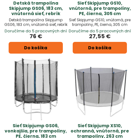
Detská trampolína
Sieť Skipjump GS10,
Skipjump GS06, 183 cm,
vnútorná, pre trampolíny,
vnútorná sieť, rebrík
PE, čierna, 305 cm
Detská trampolína Skipjump
Sieť Skipjump GS10, vnútorná, pre
GS06, 183 cm, vnútorná sieť, rebrík
trampolíny, PE, čierna, 305 cm
Doručíme do 5 pracovných dní
Doručíme do 5 pracovných dní
76 €
27,55 €
Do košíka
Do košíka
Sieť Skipjump GS06,
Sieť Skipjump XS10,
vonkajšia, pre trampolíny,
ochranná, vnútorná, pre
PE, čierna, 183 cm
trampolíny, 263 cm