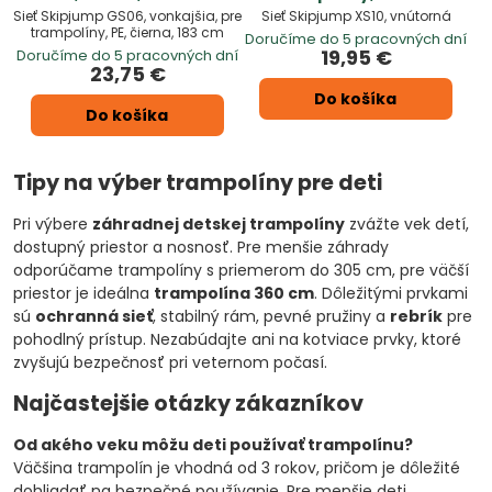
Sieť Skipjump GS06, vonkajšia, pre
Sieť Skipjump XS10, vnútorná
trampolíny, PE, čierna, 183 cm
Doručíme do 5 pracovných dní
19,95 €
Doručíme do 5 pracovných dní
23,75 €
Do košíka
Do košíka
Tipy na výber trampolíny pre deti
Pri výbere
záhradnej detskej trampolíny
zvážte vek detí,
dostupný priestor a nosnosť. Pre menšie záhrady
odporúčame trampolíny s priemerom do 305 cm, pre väčší
priestor je ideálna
trampolína 360 cm
. Dôležitými prvkami
sú
ochranná sieť
, stabilný rám, pevné pružiny a
rebrík
pre
pohodlný prístup. Nezabúdajte ani na kotviace prvky, ktoré
zvyšujú bezpečnosť pri veternom počasí.
Najčastejšie otázky zákazníkov
Od akého veku môžu deti používať trampolínu?
Väčšina trampolín je vhodná od 3 rokov, pričom je dôležité
dohliadať na bezpečné používanie. Pre menšie deti