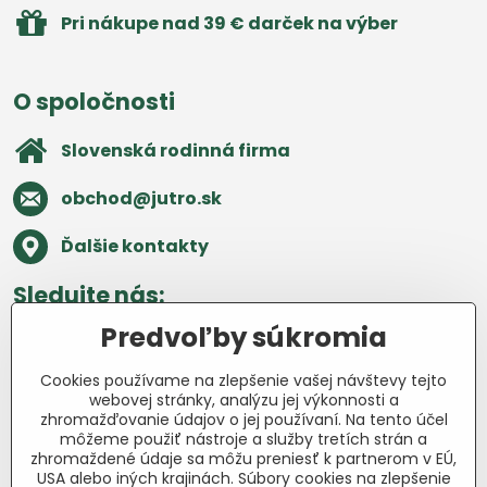
Pri nákupe nad 39 € darček na výber
O spoločnosti
Slovenská rodinná firma
obchod​@jutro​.sk
Ďalšie kontakty
Sledujte nás:
Predvoľby súkromia
Facebook
Pinterest
Instagram
Blog
Cookies používame na zlepšenie vašej návštevy tejto
Všetko o nákupe
webovej stránky, analýzu jej výkonnosti a
zhromažďovanie údajov o jej používaní. Na tento účel
môžeme použiť nástroje a služby tretích strán a
Ďakujeme za podporu
zhromaždené údaje sa môžu preniesť k partnerom v EÚ,
USA alebo iných krajinách. Súbory cookies na zlepšenie