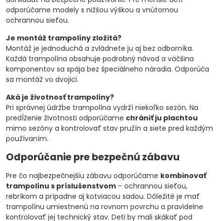
odporúčame modely s nižšou výškou a vnútornou
ochrannou sieťou.
Je montáž trampolíny zložitá?
Montáž je jednoduchá a zvládnete ju aj bez odborníka.
Každá trampolína obsahuje podrobný návod a väčšina
komponentov sa spája bez špeciálneho náradia. Odporúča
sa montáž vo dvojici.
Aká je životnosť trampolíny?
Pri správnej údržbe trampolína vydrží niekoľko sezón. Na
predĺženie životnosti odporúčame
chrániť ju plachtou
mimo sezóny a kontrolovať stav pružín a siete pred každým
používaním.
Odporúčanie pre bezpečnú zábavu
Pre čo najbezpečnejšiu zábavu odporúčame
kombinovať
trampolínu s príslušenstvom
– ochrannou sieťou,
rebríkom a prípadne aj kotviacou sadou. Dôležité je mať
trampolínu umiestnenú na rovnom povrchu a pravidelne
kontrolovať jej technický stav. Deti by mali skákať pod