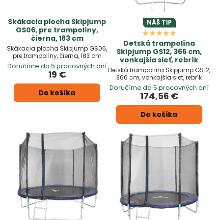
Skákacia plocha Skipjump
NÁŠ TIP
GS06, pre trampolíny,
čierna, 183 cm
Detská trampolína
Skákacia plocha Skipjump GS06,
Skipjump GS12, 366 cm,
pre trampolíny, čierna, 183 cm
vonkajšia sieť, rebrík
Doručíme do 5 pracovných dní
Detská trampolína Skipjump GS12,
19 €
366 cm, vonkajšia sieť, rebrík
Doručíme do 5 pracovných dní
Do košíka
174,56 €
Do košíka