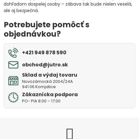
dohľadom dospelej osoby – zábava tak bude nielen veselá,
ale aj bezpečná.
Potrebujete pomôcť s
objednávkou?
+421 949 878 590
obchod​@jutro​.sk
Sklad a výdaj tovaru
Novozámocká 2004/24A
941 06 Komjatice
Zákaznícka podpora
PO- PIA 8:00 – 17:00