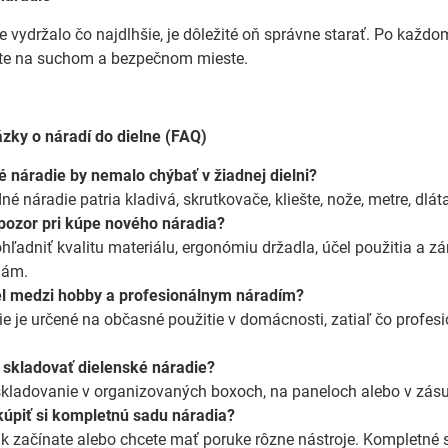
vydržalo čo najdlhšie, je dôležité oň správne starať. Po každom 
jte na suchom a bezpečnom mieste.
ázky o náradí do dielne (FAQ)
 náradie by nemalo chýbať v žiadnej dielni?
é náradie patria kladivá, skrutkovače, kliešte, nože, metre, dlá
 pozor pri kúpe nového náradia?
zohľadniť kvalitu materiálu, ergonómiu držadla, účel použitia a
nám.
el medzi hobby a profesionálnym náradím?
e je určené na občasné použitie v domácnosti, zatiaľ čo profes
 skladovať dielenské náradie?
 skladovanie v organizovaných boxoch, na paneloch alebo v zásuv
úpiť si kompletnú sadu náradia?
k začínate alebo chcete mať poruke rôzne nástroje. Kompletné