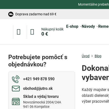
Momentálne prebieh
Doprava zadarmo nad 69 €
E-shop
Návody
Reme
Nákupný košík
0 €
Potrebujete pomôcť s
Úvod
Blog
objednávkou?
Dokonal
vybaven
+421 949 878 590
obchod​@jutro​.sk
Každý majster sv
oblasti dielens
Sklad a výdaj tovaru
výber pracovného
Novozámocká 2004/24A
941 06 Komjatice