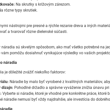
tkovače:
Na skrutky s krížovým zárezom.
a rôzne typy skrutiek.
nymi nástrojmi pre presné a rýchle rezanie dreva a iných mater
ovať a tvarovať rôzne dielenské súčasti.
 náradia sú skvelým spôsobom, ako mať všetko potrebné na jed
é vám pomôžu dosiahnuť vynikajúce výsledky vo vašich projekt
o náradia
ia je dôležité zvážiť niekoľko faktorov:
iálu:
Náradie by malo byť vyrobené z kvalitných materiálov, aby
 dizajn:
Pohodlné držadlo a správne vyváženie znížia únavu pri 
:
Vyberte si náradie, ktoré je vhodné pre konkrétne práce, ktoré
é náradie nemusí byť vždy najdrahšie, ale investícia do dobrého
 náradie