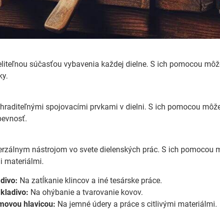
liteľnou súčasťou vybavenia každej dielne. S ich pomocou môžet
ky.
hraditeľnými spojovacími prvkami v dielni. S ich pomocou môže
pevnosť.
verzálnym nástrojom vo svete dielenských prác. S ich pomocou 
 materiálmi.
divo:
Na zatĺkanie klincov a iné tesárske práce.
kladivo:
Na ohýbanie a tvarovanie kovov.
movou hlavicou:
Na jemné údery a práce s citlivými materiálmi.