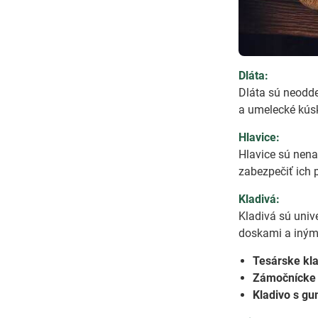
Dláta:
Dláta sú neodde
a umelecké kús
Hlavice:
Hlavice sú nena
zabezpečiť ich 
Kladivá:
Kladivá sú uni
doskami a inými
Tesárske kla
Zámočnícke 
Kladivo s gu