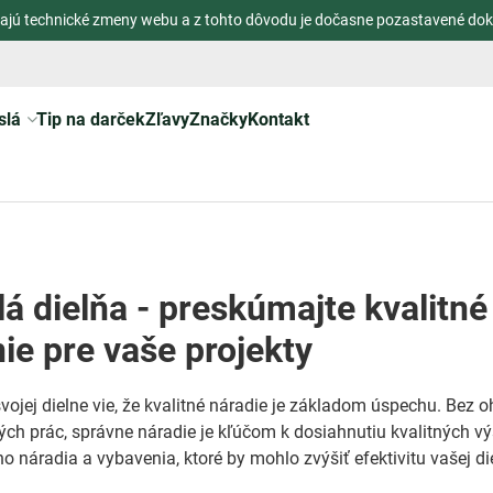
ajú technické zmeny webu a z tohto dôvodu je dočasne pozastavené dok
slá
Tip na darček
Zľavy
Značky
Kontakt
á dielňa - preskúmajte kvalitné
ie pre vaše projekty
ojej dielne vie, že kvalitné náradie je základom úspechu. Bez oh
kých prác, správne náradie je kľúčom k dosiahnutiu kvalitných 
 náradia a vybavenia, ktoré by mohlo zvýšiť efektivitu vašej die