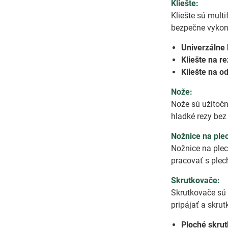
Kliešte:
Kliešte sú mul
bezpečne vykoná
Univerzálne 
Kliešte na re
Kliešte na o
Nože:
Nože sú užitočn
hladké rezy be
Nožnice na ple
Nožnice na plec
pracovať s ple
Skrutkovače:
Skrutkovače sú
pripájať a skru
Ploché skru