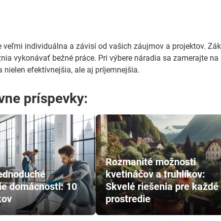
e veľmi individuálna a závisí od vašich záujmov a projektov. Z
ia vykonávať bežné práce. Pri výbere náradia sa zamerajte na k
nielen efektívnejšia, ale aj príjemnejšia.
ívne príspevky:
Rozmanité možnosti
jednoduché
kvetináčov a truhlíkov:
ie domácnosti: 10
Skvelé riešenia pre každé
kov
prostredie