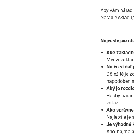
Aby vám náradie 
Náradie skladu
Najčastejšie ot
Aké základné
Medzi základn
Na čo si dať
Dôležité je 
napodobeni
Aký je rozdi
Hobby náradi
záťaž.
Ako správne
Najlepšie je
Je výhodné k
Áno, najmä a