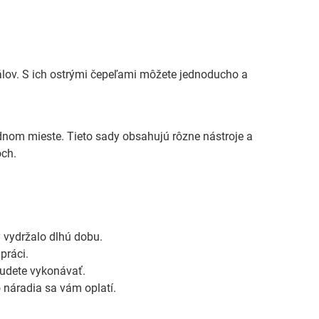
iálov. S ich ostrými čepeľami môžete jednoducho a
nom mieste. Tieto sady obsahujú rôzne nástroje a
och.
 vydržalo dlhú dobu.
práci.
 budete vykonávať.
 náradia sa vám oplatí.