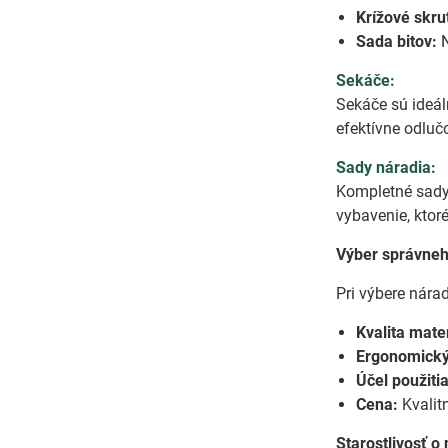
Krížové skru
Sada bitov:
N
Sekáče:
Sekáče sú ideál
efektívne odluč
Sady náradia:
Kompletné sady
vybavenie, ktor
Výber správneh
Pri výbere nárad
Kvalita mater
Ergonomický
Účel použitia
Cena:
Kvalitn
Starostlivosť o