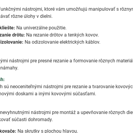
tifunkčnými nástrojmi, ktoré vám umožňujú manipulovať s rôzn
vať rôzne úlohy v dielni.
kliešte:
Na univerzálne použitie.
zanie drôtu:
Na rezanie drôtov a tenkých kovov.
dizolovanie:
Na odizolovanie elektrických káblov.
ými nástrojmi pre presné rezanie a formovanie rôznych materiál
z námahy.
ch:
h sú neoceniteľnými nástrojmi pre rezanie a tvarovanie kovov
chovými doskami a inými kovovými súčasťami.
 nevyhnutnými nástrojmi pre montáž a upevňovanie rôznych die
tkovať súčasti dohromady.
tkovače:
Na skrutky s plochou hlavou.