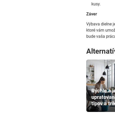
kusy.
Záver
Výbava dielne j
ktoré vám umožn
bude vaša práca 
Alternat
Rýchle a 
upratovan
tipov a tri