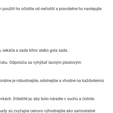
použití ho očistite od nečistôt a pravidelne ho naolejujte.
ta, sekáče a sada bitov alebo gola sada.
 záruku. Odporúča sa vyhýbať lacným plastovým
ionálne je robustnejšie, odolnejšie a vhodné na každodennú
kách. Dôležité je, aby bolo náradie v suchu a čistote.
 sady sú zvyčajne cenovo výhodnejšie ako samostatné