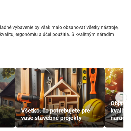
ákladné vybavenie by však malo obsahovať všetky nástroje,
valitu, ergonómiu a účel použitia. S kvalitným náradím
Objavte
Všetko, čo potrebujete pre
kvalitn
vaše stavebné projekty
náradia