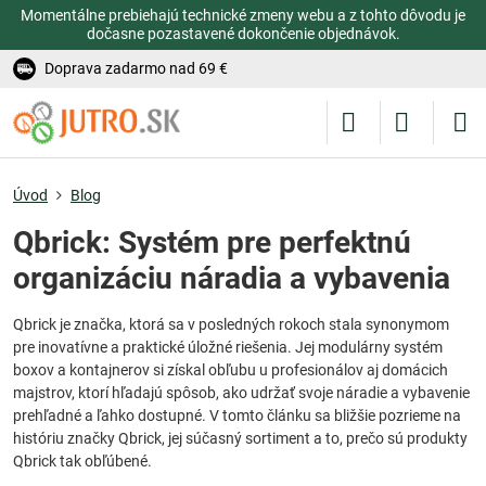
Momentálne prebiehajú technické zmeny webu a z tohto dôvodu je
dočasne pozastavené dokončenie objednávok.
Doprava zadarmo nad 69 €
Úvod
Blog
Qbrick: Systém pre perfektnú
organizáciu náradia a vybavenia
Qbrick je značka, ktorá sa v posledných rokoch stala synonymom
pre inovatívne a praktické úložné riešenia. Jej modulárny systém
boxov a kontajnerov si získal obľubu u profesionálov aj domácich
majstrov, ktorí hľadajú spôsob, ako udržať svoje náradie a vybavenie
prehľadné a ľahko dostupné. V tomto článku sa bližšie pozrieme na
históriu značky Qbrick, jej súčasný sortiment a to, prečo sú produkty
Qbrick tak obľúbené.