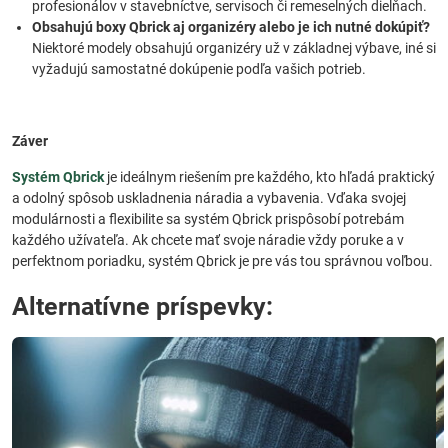
profesionálov v stavebníctve, servisoch či remeselných dielňach.
Obsahujú boxy Qbrick aj organizéry alebo je ich nutné dokúpiť?
Niektoré modely obsahujú organizéry už v základnej výbave, iné si
vyžadujú samostatné dokúpenie podľa vašich potrieb.
Záver
Systém Qbrick
je ideálnym riešením pre každého, kto hľadá praktický
a odolný spôsob uskladnenia náradia a vybavenia. Vďaka svojej
modulárnosti a flexibilite sa systém Qbrick prispôsobí potrebám
každého užívateľa. Ak chcete mať svoje náradie vždy poruke a v
perfektnom poriadku, systém Qbrick je pre vás tou správnou voľbou.
Alternatívne príspevky: