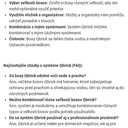
Výber veľkosti boxov:
Zvoľte si boxy rôznych veľkostí, aby ste
mohli optimálne využiť priestor.
Využitie vložiek a organizérov:
Vložky a organizéry vám pomôžu
udržať poriadok v boxoch.
Kombinácia s inými systémami:
Systém Qbrick môžete
kombinovať s inými úložnými systémami.
Čistenie:
Boxy Qbrick sa ľahko čistia vodou a neutrálnym
čistiacim prostriedkom.
Najčastejšie otázky o systéme Qbrick (FAQ)
Sú boxy Qbrick odolné voči vode a prachu?
Áno, väčšina boxov Qbrick má tesnenie, ktoré zabezpečuje
ochranu pred prachom a striekajúcou vodou, čím sú vhodné aj do
náročných podmienok.
Možno kombinovať rôzne veľkosti boxov Qbrick?
Áno, systém je modulárny a umožňuje kombinovanie rôznych
typov a veľkostí boxov podľa potrieb používateľa.
Dá sa systém Qbrick používať aj v profesionálnom prostredí?
Áno, Qbrick je určený nielen pre domácich majstrov, ale aj pre