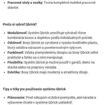
Pracovné stoly a vozíky:
Tvoria kompletné mobilné pracovné
stanice.
Prečo si vybrať Qbrick?
Modulárnosť:
Systém Qbrick umožňuje vytvárať rôzne
kombinácie boxov a doplnkov podľa individuálnych potrieb.
Odolnosť:
Boxy Qbrick sú vyrobené z vysoko kvalitného plastu,
ktorý odoláva nárazom a poveternostným vplyvom.
Funkčnosť:
Vďaka premyslenému dizajnu sú boxy Qbrick veľmi
praktické a ľahko sa s nimi manipuluje.
Flexibilita:
Systém Qbrick je možné použiť v garáži, dielni, na
stavbe alebo na prepravu náradia.
Estetika:
Boxy Qbrick majú moderný a atraktívny dizajn.
Tipy a triky pre používanie systému Qbrick
Plánovanie:
Pred nákupom si dobre premyslite, aké náradie a
vybavenie chcete v systéme Qbrick uskladniť.