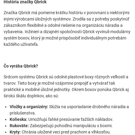
História značky Qbrick
Značka Qbrick má pomerne krátku históriu v porovnaní s niektorými
inými výrobcami úložných systémov. Zrodila sa z potreby poskytnúť
zákazníkom flexibilné a odolné riešenie na organizáciu náradia a
vybavenia. Inžinieri a dizajnéri spoločnosti Qbrick vyvinuli modulárny
systém boxov, ktorý je možné prispôsobiť individuálnym potrebám
každého užívateľa.
Čo vyrába Qbrick?
Srdcom systému Qbrick sú odolné plastové boxy rôznych veľkostí a
tvarov. Tieto boxy je možné vzájomne prepojiť a vytvárať tak
praktické a mobilné úložné jednotky. Okrem boxov ponúka Qbrick aj
širokú škálu doplnkov, ako sú:
Vložky a organizéry:
Slúžia na usporiadanie drobného náradia a
príslušenstva.
Kolieska:
Umožňujú ľahké presúvanie ťažších nákladov.
Rukoväte:
Zabezpečujú pohodlnú manipuláciu s boxmi.
Kryty:
Chránia uložené veci pred prachom a vlhkosťou.