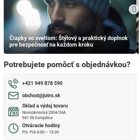
Čiapky so svetlom: Štýlový a praktický doplnok
pre bezpečnosť na každom kroku
Potrebujete pomôcť s objednávkou?
+421 949 878 590
obchod​@jutro​.sk
Sklad a výdaj tovaru
Novozámocká 2004/24A
941 06 Komjatice
Otváracie hodiny
PO- PIA 8:00 – 15:30