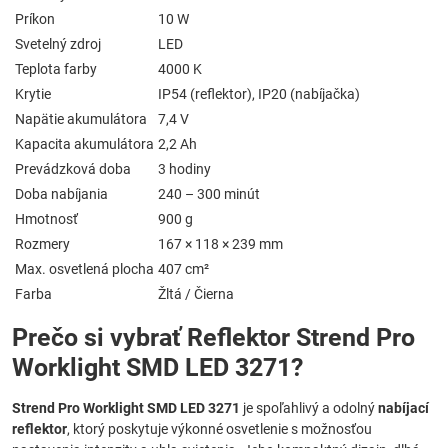
Príkon
10 W
Svetelný zdroj
LED
Teplota farby
4000 K
Krytie
IP54 (reflektor), IP20 (nabíjačka)
Napätie akumulátora
7,4 V
Kapacita akumulátora
2,2 Ah
Prevádzková doba
3 hodiny
Doba nabíjania
240 – 300 minút
Hmotnosť
900 g
Rozmery
167 × 118 × 239 mm
Max. osvetlená plocha
407 cm²
Farba
Žltá / Čierna
Prečo si vybrať Reflektor Strend Pro
Worklight SMD LED 3271?
Strend Pro Worklight SMD LED 3271
je spoľahlivý a odolný
nabíjací
reflektor
, ktorý poskytuje výkonné osvetlenie s možnosťou