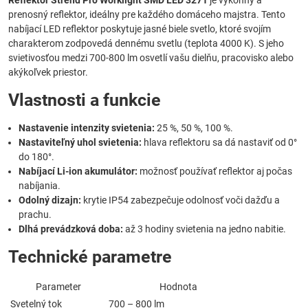
Reflektor Strend Pro Worklight SMD LED 3271
je výkonný a
prenosný reflektor, ideálny pre každého domáceho majstra. Tento
nabíjací LED reflektor poskytuje jasné biele svetlo, ktoré svojím
charakterom zodpovedá dennému svetlu (teplota 4000 K). S jeho
svietivosťou medzi 700-800 lm osvetlí vašu dielňu, pracovisko alebo
akýkoľvek priestor.
Vlastnosti a funkcie
Nastavenie intenzity svietenia:
25 %, 50 %, 100 %.
Nastaviteľný uhol svietenia:
hlava reflektoru sa dá nastaviť od 0°
do 180°.
Nabíjací Li-ion akumulátor:
možnosť používať reflektor aj počas
nabíjania.
Odolný dizajn:
krytie IP54 zabezpečuje odolnosť voči dažďu a
prachu.
Dlhá prevádzková doba:
až 3 hodiny svietenia na jedno nabitie.
Technické parametre
Parameter
Hodnota
Svetelný tok
700 – 800 lm