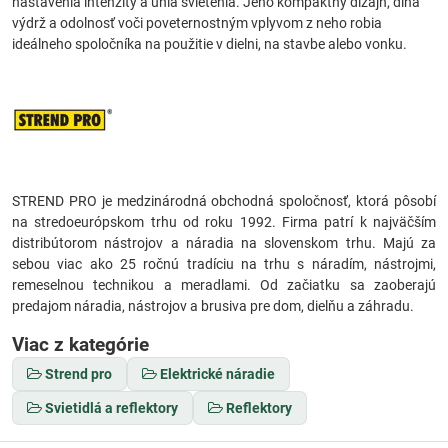
nastavenia intenzity a uhla svietenia. Jeho kompaktný dizajn, dlhá
výdrž a odolnosť voči poveternostným vplyvom z neho robia
ideálneho spoločníka na použitie v dielni, na stavbe alebo vonku.
STREND PRO je medzinárodná obchodná spoločnosť, ktorá pôsobí
na stredoeurópskom trhu od roku 1992. Firma patrí k najväčším
distribútorom nástrojov a náradia na slovenskom trhu. Majú za
sebou viac ako 25 ročnú tradíciu na trhu s náradím, nástrojmi,
remeselnou technikou a meradlami. Od začiatku sa zaoberajú
predajom náradia, nástrojov a brusiva pre dom, dielňu a záhradu.
Viac z kategórie
Strend pro
Elektrické náradie
Svietidlá a reflektory
Reflektory