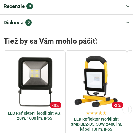
Recenzie
0
Diskusia
0
Tiež by sa Vám mohlo páčiť:
3%
3%
LED Reflektor Floodlight AG,
20W, 1600 lm, IP65
LED Reflektor Worklight
SMD BL2-D3, 30W, 2400 lm,
kábel 1.8 m, IP65