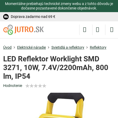
Momentálne prebiehajú technické zmeny webu a z tohto dôvodu je
dočasne pozastavené dokončenie objednávok.
Doprava zadarmo nad 69 €
Úvod
Elektrické náradie
Svietidlá a reflektory
Reflektory
LED Reflektor Worklight SMD
3271, 10W, 7.4V/2200mAh, 800
lm, IP54
Hodnotenie