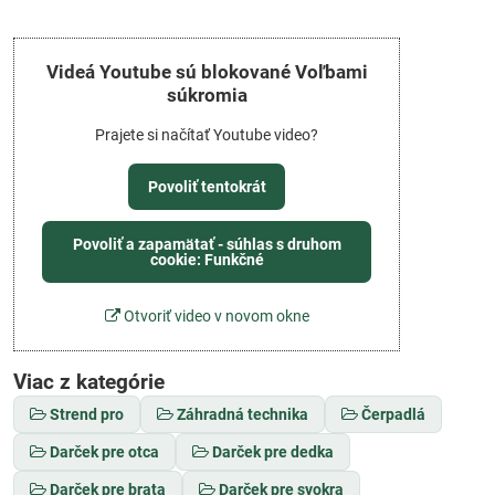
Videá Youtube sú blokované Voľbami
súkromia
Prajete si načítať Youtube video?
Povoliť tentokrát
Povoliť a zapamätať - súhlas s druhom
cookie: Funkčné
Otvoriť video v novom okne
Viac z kategórie
Strend pro
Záhradná technika
Čerpadlá
Darček pre otca
Darček pre dedka
Darček pre brata
Darček pre svokra