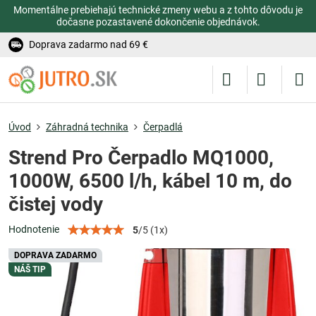
Momentálne prebiehajú technické zmeny webu a z tohto dôvodu je
dočasne pozastavené dokončenie objednávok.
Doprava zadarmo nad 69 €
Úvod
Záhradná technika
Čerpadlá
Strend Pro Čerpadlo MQ1000,
1000W, 6500 l/h, kábel 10 m, do
čistej vody
Hodnotenie
5
/
5
(
1
x)
DOPRAVA ZADARMO
NÁŠ TIP