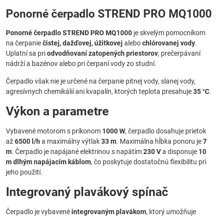
Ponorné čerpadlo STREND PRO MQ1000
Ponorné čerpadlo STREND PRO MQ1000
je skvelým pomocníkom
na čerpanie
čistej, dažďovej, úžitkovej
alebo
chlórovanej vody
.
Uplatní sa pri
odvodňovaní zatopených priestorov
, prečerpávaní
nádrží a bazénov alebo pri čerpaní vody zo studní.
Čerpadlo však nie je určené na čerpanie pitnej vody, slanej vody,
agresívnych chemikálií ani kvapalín, ktorých teplota presahuje
35 °C
.
Výkon a parametre
Vybavené motorom s príkonom
1000 W
, čerpadlo dosahuje prietok
až
6500 l/h
a maximálny výtlak
33 m
. Maximálna hĺbka ponoru je
7
m
. Čerpadlo je napájané elektrinou s napätím
230 V
a disponuje
10
m dlhým napájacím káblom
, čo poskytuje dostatočnú flexibilitu pri
jeho použití.
Integrovaný plavákový spínač
Čerpadlo je vybavené
integrovaným plavákom
, ktorý umožňuje