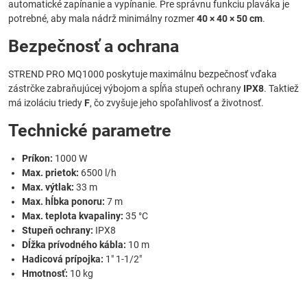
automatické zapínanie a vypínanie. Pre správnu funkciu plaváka je
potrebné, aby mala nádrž minimálny rozmer
40 × 40 × 50 cm
.
Bezpečnosť a ochrana
STREND PRO MQ1000 poskytuje maximálnu bezpečnosť vďaka
zástrčke zabraňujúcej výbojom a spĺňa stupeň ochrany
IPX8
. Taktiež
má izoláciu triedy
F
, čo zvyšuje jeho spoľahlivosť a životnosť.
Technické parametre
Príkon:
1000 W
Max. prietok:
6500 l/h
Max. výtlak:
33 m
Max. hĺbka ponoru:
7 m
Max. teplota kvapaliny:
35 °C
Stupeň ochrany:
IPX8
Dĺžka prívodného kábla:
10 m
Hadicová prípojka:
1" 1-1/2"
Hmotnosť:
10 kg