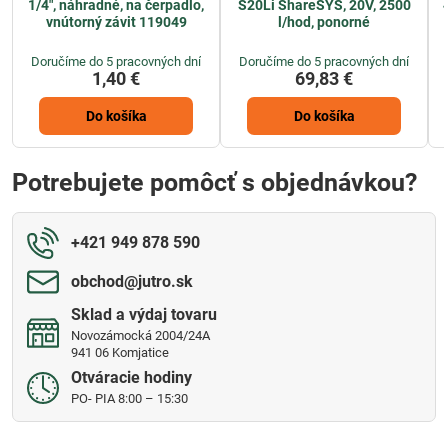
1/4", náhradné, na čerpadlo,
S20Li ShareSYS, 20V, 2500
vnútorný závit 119049
l/hod, ponorné
Doručíme do 5 pracovných dní
Doručíme do 5 pracovných dní
1,40 €
69,83 €
Do košíka
Do košíka
Potrebujete pomôcť s objednávkou?
+421 949 878 590
obchod​@jutro​.sk
Sklad a výdaj tovaru
Novozámocká 2004/24A
941 06 Komjatice
Otváracie hodiny
PO- PIA 8:00 – 15:30