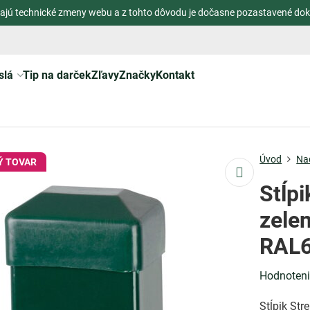
ajú technické zmeny webu a z tohto dôvodu je dočasne pozastavené dok
slá
Tip na darček
Zľavy
Značky
Kontakt
Úvod
Na
 TOVAR
Stĺp
zele
RAL
Hodnoten
Stĺpik St