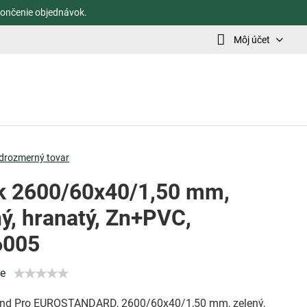
ončenie objednávok.
Môj účet
drozmerný tovar
ik 2600/60x40/1,50 mm,
ný, hranatý, Zn+PVC,
6005
ie
rend Pro EUROSTANDARD, 2600/60x40/1,50 mm, zelený,