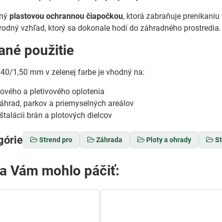
ený
plastovou ochrannou čiapočkou
, ktorá zabraňuje prenikaniu
rodný vzhľad, ktorý sa dokonale hodí do záhradného prostredia.
né použitie
40/1,50 mm v zelenej farbe je vhodný na:
ového a pletivového oplotenia
áhrad, parkov a priemyselných areálov
nštalácii brán a plotových dielcov
górie
Strend pro
Záhrada
Ploty a ohrady
St
sa Vám mohlo páčiť: