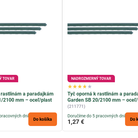
Ý TOVAR
NADROZMERNÝ TOVAR
 rastlinám a paradajkám
Tyč oporná k rastlinám a para
1/2100 mm – oceľ/plast
Garden SB 20/2100 mm – oceľ/
(211771)
pracovných dní
Doručíme do 5 pracovných dní
Do košíka
Do 
1,27 €