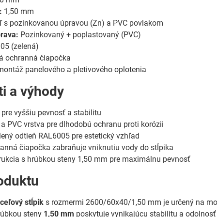
:
1,50 mm
 s pozinkovanou úpravou (Zn) a PVC povlakom
rava:
Pozinkovaný + poplastovaný (PVC)
5 (zelená)
á ochranná čiapočka
ontáž panelového a pletivového oplotenia
ti a výhody
 pre vyššiu pevnosť a stabilitu
a PVC vrstva pre dlhodobú ochranu proti korózii
lený odtieň RAL6005 pre estetický vzhľad
anná čiapočka zabraňuje vniknutiu vody do stĺpika
rukcia s hrúbkou steny 1,50 mm pre maximálnu pevnosť
oduktu
ceľový stĺpik
s rozmermi 2600/60x40/1,50 mm je určený na mont
hrúbkou steny
1,50 mm
poskytuje vynikajúcu stabilitu a odolno