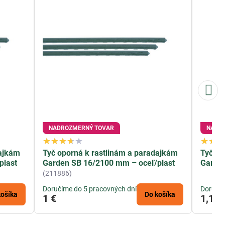
NADROZMERNÝ TOVAR
NADR
dajkám
Tyč oporná k rastlinám a paradajkám
Tyč op
plast
Garden SB 16/2100 mm – oceľ/plast
Garde
(211886)
Doručíme do 5 pracovných dní
Doručím
košíka
Do košíka
1 €
1,10 