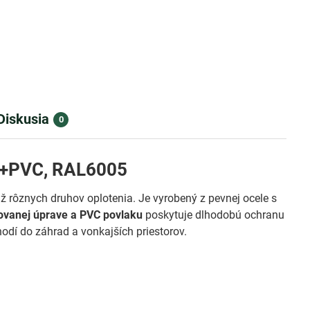
Diskusia
0
Zn+PVC, RAL6005
áž rôznych druhov oplotenia. Je vyrobený z pevnej ocele s
ovanej úprave a PVC povlaku
poskytuje dlhodobú ochranu
odí do záhrad a vonkajších priestorov.