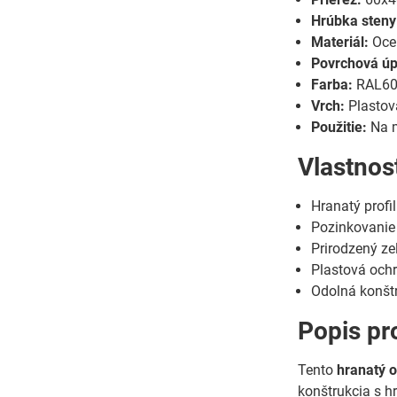
Hrúbka steny
Materiál:
Oceľ
Povrchová úp
Farba:
RAL600
Vrch:
Plastov
Použitie:
Na m
Vlastnos
Hranatý profil
Pozinkovanie 
Prirodzený ze
Plastová ochr
Odolná konšt
Popis pr
Tento
hranatý o
konštrukcia s 