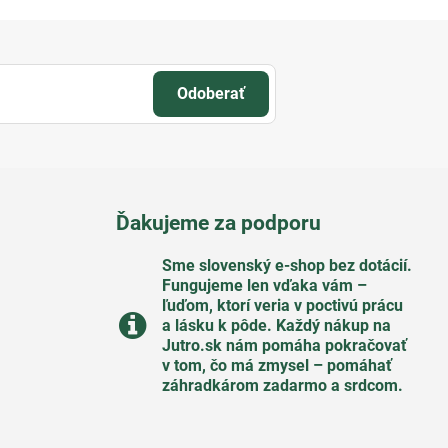
Odoberať
Ďakujeme za podporu
Sme slovenský e-shop bez dotácií​.
Fungujeme len vďaka vám –
ľuďom, ktorí veria v poctivú prácu
a lásku k pôde​. Každý nákup na
Jutro​.sk nám pomáha pokračovať
v tom, čo má zmysel – pomáhať
záhradkárom zadarmo a srdcom​.