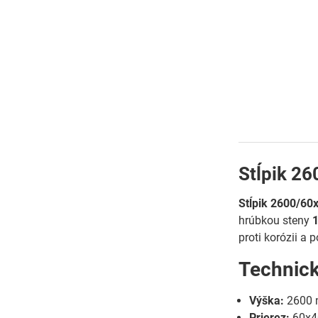
Stĺpik 2
Stĺpik 2600/6
hrúbkou steny
proti korózii a
Technic
Výška:
2600
Prierez:
60x