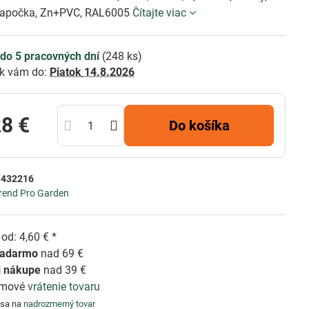
čiapočka, Zn+PVC, RAL6005
Čítajte viac
do 5 pracovných dní
(
248
ks)
k vám do:
Piatok
14.8.2026
28 €
Do košíka
:
432216
rend Pro Garden
od: 4,60 € *
zadarmo
nad 69 €
i nákupe
nad 39 €
émové
vrátenie tovaru
 sa na
nadrozmerný tovar