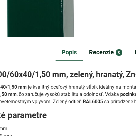
Popis
Recenzie
0
600/60x40/1,50 mm, zelený, hranatý, 
0x40/1,50 mm
je kvalitný oceľový hranatý stĺpik ideálny na mont
1,50 mm
, čo zaručuje vysokú stabilitu a odolnosť. Vďaka
pozink
 poveternostným vplyvom. Zelený odtieň
RAL6005
sa prirodzene h
ké parametre
 mm
40 mm