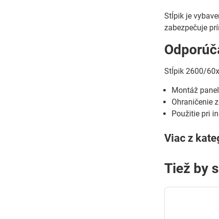
Stĺpik je vybav
zabezpečuje prí
Odporúča
Stĺpik 2600/60x
Montáž panel
Ohraničenie z
Použitie pri i
Viac z kate
Tiež by 