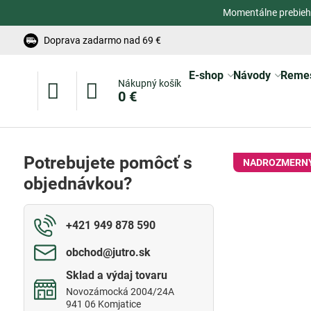
Momentálne prebieh
Doprava zadarmo nad 69 €
E-shop
Návody
Reme
Nákupný košík
0 €
Potrebujete pomôcť s
NADROZMERNÝ
objednávkou?
+421 949 878 590
obchod​@jutro​.sk
Sklad a výdaj tovaru
Novozámocká 2004/24A
941 06 Komjatice