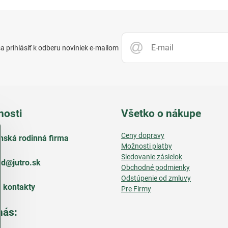
 prihlásiť k odberu noviniek e-mailom
nosti
Všetko o nákupe
Ceny dopravy
nská rodinná firma
Možnosti platby
Sledovanie zásielok
d​@jutro​.sk
Obchodné podmienky
Odstúpenie od zmluvy
e kontakty
Pre Firmy
nás: