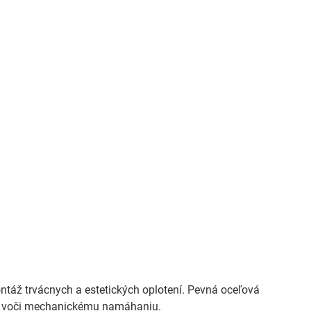
áž trvácnych a estetických oplotení. Pevná oceľová
sť voči mechanickému namáhaniu.