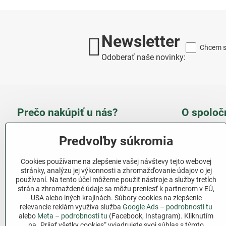
Newsletter
Chcem sa
Odoberať naše novinky:
Prečo nakúpiť u nás?
O spoloč
Takmer 100 % spokojných
Slove
Predvoľby súkromia
zákazníkov
obcho
Cookies používame na zlepšenie vašej návštevy tejto webovej
Nízka cena produktov - ušetríte
stránky, analýzu jej výkonnosti a zhromažďovanie údajov o jej
používaní. Na tento účel môžeme použiť nástroje a služby tretích
Ďalši
strán a zhromaždené údaje sa môžu preniesť k partnerom v EÚ,
Rýchla komunikácia - mail
USA alebo iných krajinách. Súbory cookies na zlepšenie
relevancie reklám využíva služba
Google Ads – podrobnosti tu
Sledujte 
Pri nákupe nad 69 € doprava
alebo
Meta – podrobnosti tu
(Facebook, Instagram). Kliknutím
zadarmo
na „Prijať všetky cookies“ vyjadrujete svoj súhlas s týmto