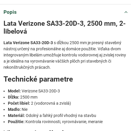
Popis
Lata Verizone SA33-20D-3, 2500 mm, 2-
libelová
Lata Verizone SA33-20D-3
s dĺžkou 2500 mm je presný stavebný
nástroj určený na profesionálne aj domáce použitie. Vďaka dvom
integrovaným libelám umožňuje kontrolu vodorovnej aj zvislej roviny
a je ideálna na vyrovnávanie väčších plôch pri stavebných či
rekonštrukčných prácach.
Technické parametre
Model:
Verizone SA33-20D-3
Dĺžka:
2500 mm
Počet libiel:
2 (vodorovná a zvislá)
Madlo:
Nie
Materiál:
Odolný a ľahký profil vhodný na stavbu
Použitie:
Kontrola rovinnosti, vyrovnávanie, meranie