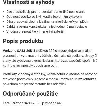
Vlastnosti a výhody
Dve presné libely pre horizontálne a vertikálne meranie
Odolnosť voči korózii, vlhkosti a teplotným výkyvom
Dlhá pracovná plocha ideálna na niveláciu veľkých plôch
Ľahká a pevná konštrukcia na jednoduchú manipuláciu
Vhodná pre použitie v interiéri aj exteriéri
Popis produktu
Verizone SA33-20D-3
s dĺžkou 250 cm poskytuje maximálnu
presnosť pri vyrovnávaní väčších plôch, ako sú podlahy, stropy či
steny. Je vybavená dvoma libelami, ktoré zabezpečujú spoľahlivú
kontrolu rovinnosti v oboch smeroch.
Profil laty je odolný a stabilný, vďaka čomu je vhodná na náročné
stavebné podmienky. Absencia madla umožňuje úplný kontakt s
povrchom pre presné meranie bez odchýlok.
Odporúčané použitie
Lata Verizone SA33-20D-3 je vhodná na: