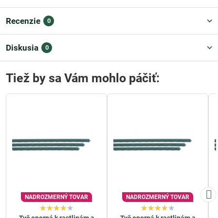
Recenzie
0
Diskusia
0
Tiež by sa Vám mohlo páčiť:
NADROZMERNÝ TOVAR
NADROZMERNÝ TOVAR
Tyč oporná k rastlinám a
Tyč oporná k rastlinám a