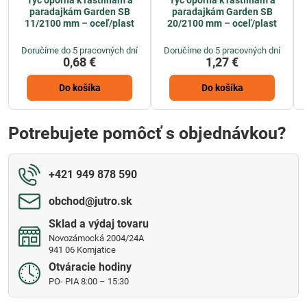
paradajkám Garden SB
paradajkám Garden SB
11/2100 mm – oceľ/plast
20/2100 mm – oceľ/plast
Doručíme do 5 pracovných dní
Doručíme do 5 pracovných dní
0,68 €
1,27 €
Do košíka
Do košíka
Potrebujete pomôcť s objednávkou?
+421 949 878 590
obchod​@jutro​.sk
Sklad a výdaj tovaru
Novozámocká 2004/24A
941 06 Komjatice
Otváracie hodiny
PO- PIA 8:00 – 15:30