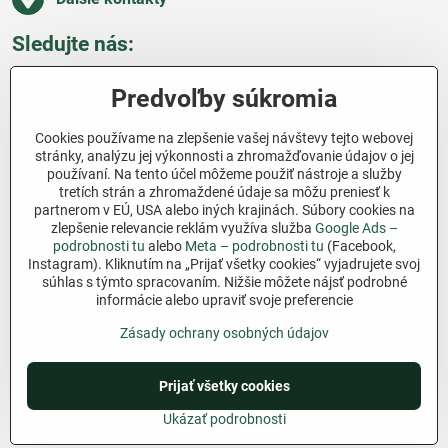
Sledujte nás:
Facebook
Pinterest
Instagram
Blog
Predvoľby súkromia
Všetko o nákupe
Cookies používame na zlepšenie vašej návštevy tejto webovej
stránky, analýzu jej výkonnosti a zhromažďovanie údajov o jej
používaní. Na tento účel môžeme použiť nástroje a služby
Ďakujeme za podporu
tretích strán a zhromaždené údaje sa môžu preniesť k
partnerom v EÚ, USA alebo iných krajinách. Súbory cookies na
Sme slovenský e-shop bez dotácií​. Fungujeme len
zlepšenie relevancie reklám využíva služba
Google Ads –
vďaka vám – ľuďom, ktorí veria v poctivú prácu a
podrobnosti tu
alebo
Meta – podrobnosti tu
(Facebook,
lásku k pôde​. Každý nákup na Jutro​.sk nám pomáha
Instagram). Kliknutím na „Prijať všetky cookies“ vyjadrujete svoj
súhlas s týmto spracovaním. Nižšie môžete nájsť podrobné
pokračovať v tom, čo má zmysel – pomáhať
informácie alebo upraviť svoje preferencie
záhradkárom zadarmo a srdcom​.
Zásady ochrany osobných údajov
©
2026
Copyright
Predvoľby súkromia
Zásady ochrany osobných údajov
Prijať všetky cookies
Podmienky používania
Ukázať podrobnosti
Vytvorené pomocou:
BiznisWeb.sk