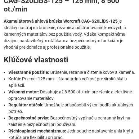
CAG-S20LiBS-125 – 125 mm, 8 500
ot./min
Akumulátorová uhlová brúska Worcraft CAG-S20LiBS-125
je
ideálny nástroj na brúsenie, rezanie a odstraňovanie kovových a
kamenných materiálov bez použitia vody. Vďaka kompaktnému
dizajnu, nastaviteľným otáčkam a bezpečnostným funkciám je
vhodná pre domáce aj profesionálne použitie.
Kľúčové vlastnosti
Všestranné použitie:
Brúsenie, rezanie a čistenie kovov a kameňa.
Kotúč:
Priemer 125 mm – štandardná veľkosť pre širokú škálu
aplikácií.
Výkonný motor:
Dosahuje až 8 500 ot./min pre rýchle a efektívne
opracovanie materiálov.
Regulátor otáčok:
Umožňuje prispôsobiť výkon podľa aktuálnych
potrieb.
Bezpečnostné prvky:
Bezpečnostný vypínač a ochranný kryt na
zaistenie bezpečnosti pri používaní.
Rýchloupínací mechanizmus:
Jednoduché nastavenie uhla krytu
kotúča pre flexibilitu pri práci.