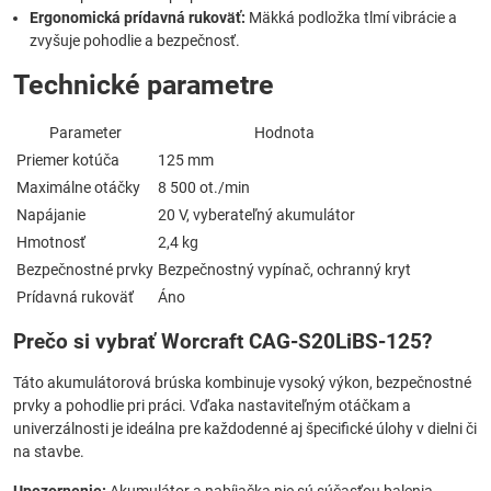
Ergonomická prídavná rukoväť:
Mäkká podložka tlmí vibrácie a
zvyšuje pohodlie a bezpečnosť.
Technické parametre
Parameter
Hodnota
Priemer kotúča
125 mm
Maximálne otáčky
8 500 ot./min
Napájanie
20 V, vyberateľný akumulátor
Hmotnosť
2,4 kg
Bezpečnostné prvky
Bezpečnostný vypínač, ochranný kryt
Prídavná rukoväť
Áno
Prečo si vybrať Worcraft CAG-S20LiBS-125?
Táto akumulátorová brúska kombinuje vysoký výkon, bezpečnostné
prvky a pohodlie pri práci. Vďaka nastaviteľným otáčkam a
univerzálnosti je ideálna pre každodenné aj špecifické úlohy v dielni či
na stavbe.
Upozornenie:
Akumulátor a nabíjačka nie sú súčasťou balenia.