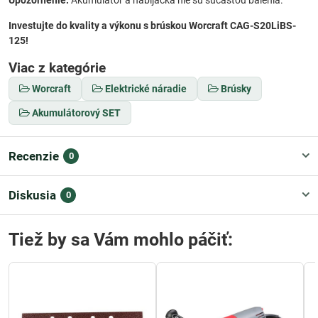
Investujte do kvality a výkonu s brúskou Worcraft CAG-S20LiBS-
125!
Viac z kategórie
Worcraft
Elektrické náradie
Brúsky
Akumulátorový SET
Recenzie
0
Diskusia
0
Tiež by sa Vám mohlo páčiť: