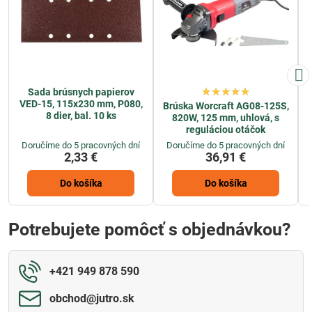
Sada brúsnych papierov
VED-15, 115x230 mm, P080,
Brúska Worcraft AG08-125S,
8 dier, bal. 10 ks
820W, 125 mm, uhlová, s
reguláciou otáčok
Doručíme do 5 pracovných dní
Doručíme do 5 pracovných dní
2,33 €
36,91 €
Do košíka
Do košíka
Potrebujete pomôcť s objednávkou?
+421 949 878 590
obchod​@jutro​.sk