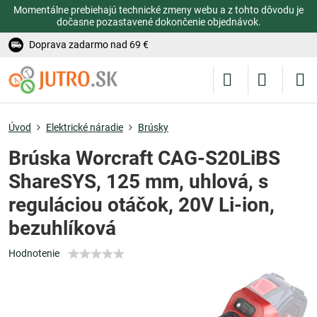
Momentálne prebiehajú technické zmeny webu a z tohto dôvodu je
dočasne pozastavené dokončenie objednávok.
Doprava zadarmo nad 69 €
Úvod
Elektrické náradie
Brúsky
Brúska Worcraft CAG-S20LiBS
ShareSYS, 125 mm, uhlová, s
reguláciou otáčok, 20V Li-ion,
bezuhlíková
Hodnotenie