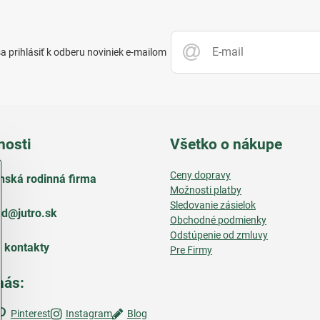
 prihlásiť k odberu noviniek e-mailom
nosti
Všetko o nákupe
Ceny dopravy
nská rodinná firma
Možnosti platby
Sledovanie zásielok
d​@jutro​.sk
Obchodné podmienky
Odstúpenie od zmluvy
e kontakty
Pre Firmy
nás:
Pinterest
Instagram
Blog