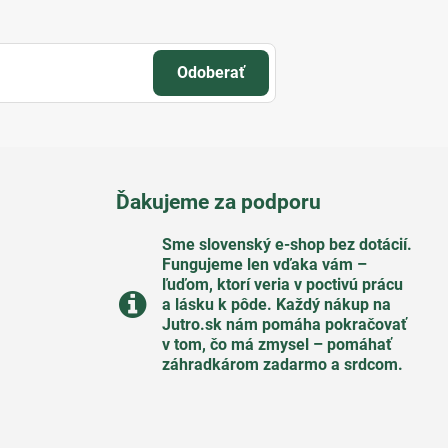
Odoberať
Ďakujeme za podporu
Sme slovenský e-shop bez dotácií​.
Fungujeme len vďaka vám –
ľuďom, ktorí veria v poctivú prácu
a lásku k pôde​. Každý nákup na
Jutro​.sk nám pomáha pokračovať
v tom, čo má zmysel – pomáhať
záhradkárom zadarmo a srdcom​.