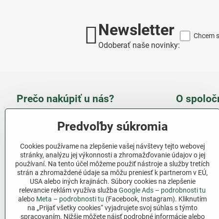
Newsletter
Chcem sa
Odoberať naše novinky:
Prečo nakúpiť u nás?
O spoloč
Takmer 100 % spokojných
Slove
Predvoľby súkromia
zákazníkov
obcho
Cookies používame na zlepšenie vašej návštevy tejto webovej
Nízka cena produktov - ušetríte
stránky, analýzu jej výkonnosti a zhromažďovanie údajov o jej
používaní. Na tento účel môžeme použiť nástroje a služby tretích
Ďalši
strán a zhromaždené údaje sa môžu preniesť k partnerom v EÚ,
Rýchla komunikácia - mail
USA alebo iných krajinách. Súbory cookies na zlepšenie
relevancie reklám využíva služba
Google Ads – podrobnosti tu
Sledujte 
Pri nákupe nad 69 € doprava
alebo
Meta – podrobnosti tu
(Facebook, Instagram). Kliknutím
zadarmo
na „Prijať všetky cookies“ vyjadrujete svoj súhlas s týmto
Facebook
spracovaním. Nižšie môžete nájsť podrobné informácie alebo