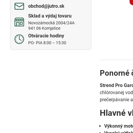
obchod​@jutro​.sk
Sklad a výdaj tovaru
Novozámocká 2004/24A
941 06 Komjatice
Otváracie hodiny
PO- PIA 8:00 – 15:30
Ponorné 
Strend Pro Ga
chlórovanej vod
prečerpávanie a 
Hlavné v
Výkonný mot