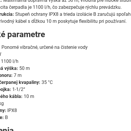
:
Maximálna dopravná výška až 50 m, vhodná pre hlboké studn
ita čerpadla je 1100 l/h, čo zabezpečuje rýchlu prevádzku.
rukcia:
Stupeň ochrany IPX8 a trieda izolácie B zaručujú spoľah
ívodný kábel s dĺžkou 10 m poskytuje flexibilitu pri používaní.
ké parametre
:
Ponorné vibračné, určené na čistenie vody
W
1100 l/h
á výška:
50 m
onoru:
7 m
čerpanej kvapaliny:
35 °C
pojka:
1-1/2“
ného kábla:
10 m
kg
ny:
IPX8
e:
B
enia