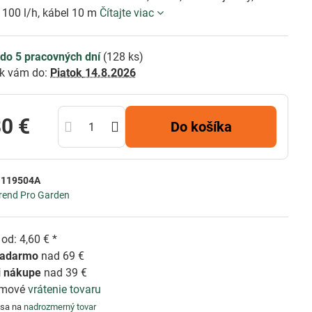
1100 l/h, kábel 10 m
Čítajte viac
do 5 pracovných dní
(
128
ks)
k vám do:
Piatok
14.8.2026
80 €
Do košíka
:
119504A
rend Pro Garden
od: 4,60 € *
zadarmo
nad 69 €
i nákupe
nad 39 €
émové
vrátenie tovaru
 sa na
nadrozmerný tovar