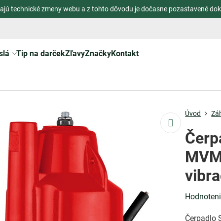
ajú technické zmeny webu a z tohto dôvodu je dočasne pozastavené dok
slá
Tip na darček
Zľavy
Značky
Kontakt
Úvod
Zá
Čerp
MVM5
vibra
Hodnoten
Čerpadlo 