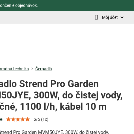
ončenie objednávok.
Môj účet
hradná technika
Čerpadlá
adlo Strend Pro Garden
0JYE, 300W, do čistej vody,
čné, 1100 l/h, kábel 10 m
ie
5
/
5
(
1
x)
Strend Pro Garden MVM50JYE, 300W, do čistej vody,