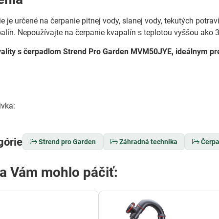
e je určené na čerpanie pitnej vody, slanej vody, tekutých potrav
lín. Nepoužívajte na čerpanie kvapalín s teplotou vyššou ako 35
kvality s čerpadlom Strend Pro Garden MVM50JYE, ideálnym pre
ivka:
górie
Strend pro Garden
Záhradná technika
Čerpa
sa Vám mohlo páčiť: