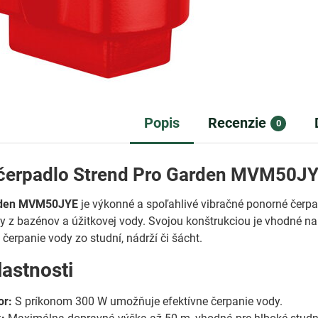
Popis
Recenzie
0
čerpadlo Strend Pro Garden MVM50JYE,
rden MVM50JYE
je výkonné a spoľahlivé vibračné ponorné čerpad
y z bazénov a úžitkovej vody. Svojou konštrukciou je vhodné n
čerpanie vody zo studní, nádrží či šácht.
lastnosti
or:
S príkonom 300 W umožňuje efektívne čerpanie vody.