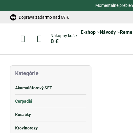
Momentálne prebieh
Doprava zadarmo nad 69 €
E-shop
Návody
Reme
Nákupný košík
0 €
Kategórie
Akumulátorový SET
Čerpadlá
Kosačky
Krovinorezy