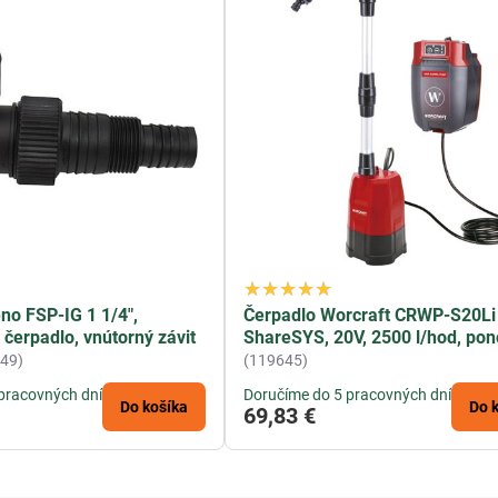
o FSP-IG 1 1/4",
Čerpadlo Worcraft CRWP-S20Li
 čerpadlo, vnútorný závit
ShareSYS, 20V, 2500 l/hod, po
49)
(119645)
pracovných dní
Doručíme do 5 pracovných dní
Do košíka
Do 
69,83 €