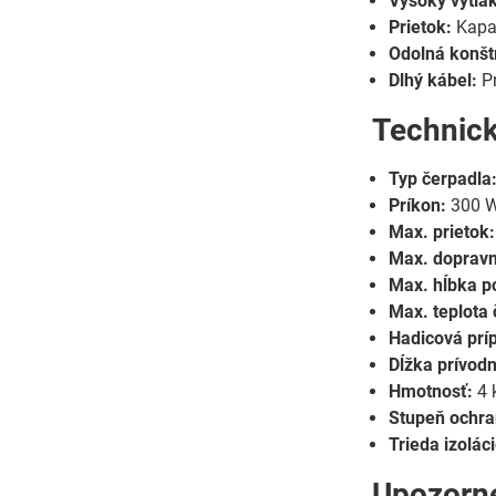
Vysoký výtlak
Prietok:
Kapac
Odolná konšt
Dlhý kábel:
Pr
Technic
Typ čerpadla
Príkon:
300 
Max. prietok:
Max. dopravn
Max. hĺbka p
Max. teplota 
Hadicová prí
Dĺžka prívod
Hmotnosť:
4 
Stupeň ochra
Trieda izoláci
Upozorn