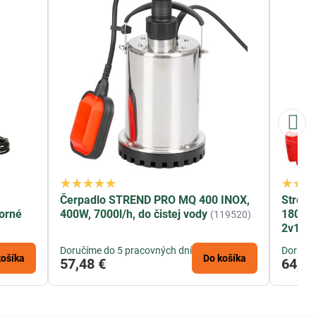
Čerpadlo STREND PRO MQ 400 INOX,
Strend
norné
400W, 7000l/h, do čistej vody
18000 
(119520)
2v1
(1
Doručíme do 5 pracovných dní
Doručím
košíka
Do košíka
57,48 €
64,13