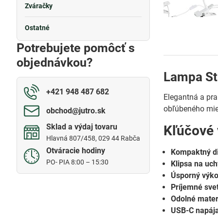
Zváračky
Ostatné
Potrebujete pomôcť s
objednávkou?
Lampa Str
+421 948 487 682
Elegantná a pra
obľúbeného mie
obchod​@jutro​.sk
Sklad a výdaj tovaru
Kľúčové 
Hlavná 807/458, 029 44 Rabča
Otváracie hodiny
Kompaktný di
PO- PIA 8:00 – 15:30
Klipsa na uch
Úsporný výko
Príjemné svet
Odolné mater
USB-C napája