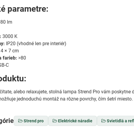
é parametre:
80 lm
:
3000 K
ny:
IP20 (vhodné len pre interiér)
 4 × 7 cm
 farieb:
>80
SB-C
oduktu:
, čítate, alebo relaxujete, stolná lampa Strend Pro vám poskytne
ožňuje jednoduchú montáž na rôzne povrchy, čím šetrí miesto. 
górie
Strend pro
Elektrické náradie
Svietidlá a ref