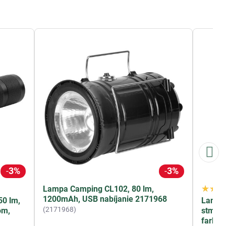
3%
3%
Lampa Camping CL102, 80 lm,
1200mAh, USB nabíjanie 2171968
50 lm,
Lampa 
(2171968)
om,
stmiev
farby 