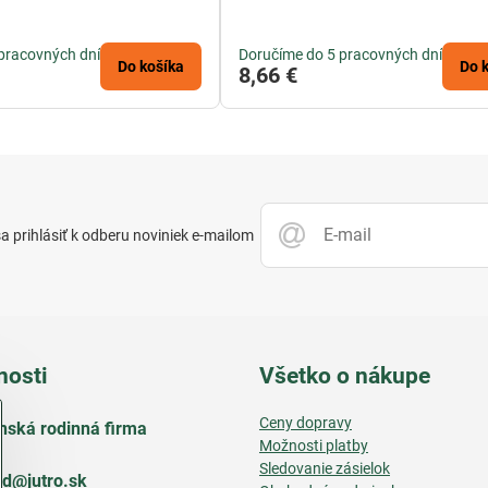
pracovných dní
Doručíme do 5 pracovných dní
Do košíka
Do 
8,66 €
 prihlásiť k odberu noviniek e-mailom
nosti
Všetko o nákupe
Ceny dopravy
nská rodinná firma
Možnosti platby
Sledovanie zásielok
d​@jutro​.sk