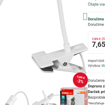
Čítajte via
Doručíme 
Doručíme 
7,89 €
Zľ
7,65
Import kód
Výrobca:
St
7,89 €
Doručenie 
3%
Doprava 
Darček pr
Bezprobl
*Nevzťahuje