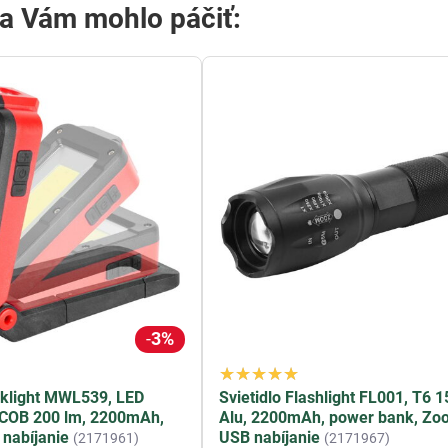
sa Vám mohlo páčiť:
3%
rklight MWL539, LED
Svietidlo Flashlight FL001, T6 1
 COB 200 lm, 2200mAh,
Alu, 2200mAh, power bank, Zo
nabíjanie
USB nabíjanie
(2171961)
(2171967)