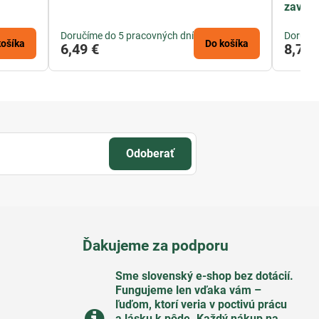
zaves
Doručíme do 5 pracovných dní
Doručím
košíka
Do košíka
6,49 €
8,71 
Odoberať
Ďakujeme za podporu
Sme slovenský e-shop bez dotácií​.
Fungujeme len vďaka vám –
ľuďom, ktorí veria v poctivú prácu
a lásku k pôde​. Každý nákup na