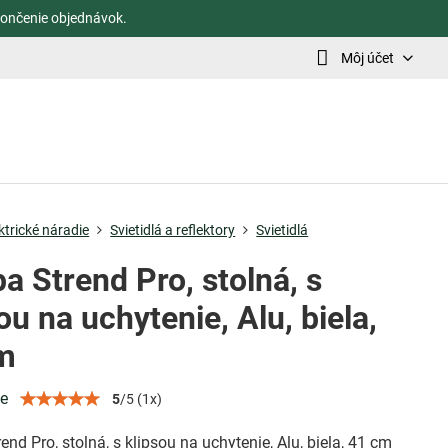
ončenie objednávok.
Môj účet
ktrické náradie
Svietidlá a reflektory
Svietidlá
a Strend Pro, stolná, s
ou na uchytenie, Alu, biela,
m
ie
5
/
5
(
1
x)
nd Pro, stolná, s klipsou na uchytenie, Alu, biela, 41 cm