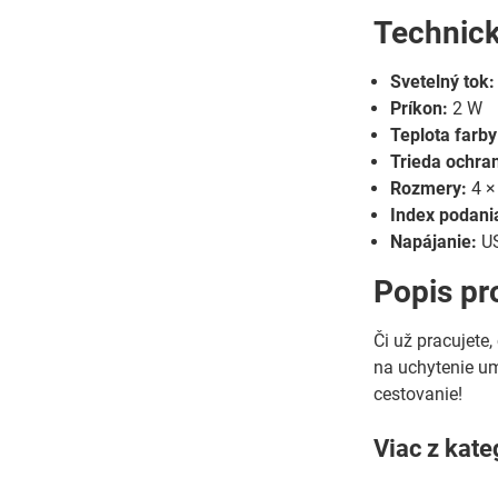
Technick
Svetelný tok:
Príkon:
2 W
Teplota farby
Trieda ochra
Rozmery:
4 ×
Index podania
Napájanie:
U
Popis pr
Či už pracujete
na uchytenie um
cestovanie!
Viac z kate