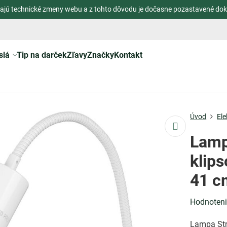
ajú technické zmeny webu a z tohto dôvodu je dočasne pozastavené dok
slá
Tip na darček
Zľavy
Značky
Kontakt
Úvod
Ele
Lamp
klips
41 c
Hodnoten
Lampa Stre