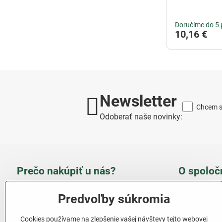
Doručíme do 5 
10,16 €
Newsletter
Chcem sa
Odoberať naše novinky:
Prečo nakúpiť u nás?
O spoloč
Takmer 100 % spokojných
Slove
Predvoľby súkromia
zákazníkov
obcho
Cookies používame na zlepšenie vašej návštevy tejto webovej