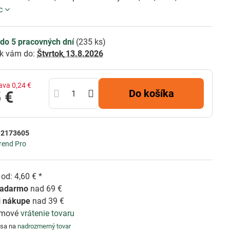
c
do 5 pracovných dní
(
235
ks)
k vám do:
Štvrtok
13.8.2026
ava
0,24 €
Do košíka
 €
:
2173605
rend Pro
od: 4,60 € *
zadarmo
nad 69 €
i nákupe
nad 39 €
émové
vrátenie tovaru
 sa na
nadrozmerný tovar