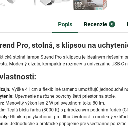
Popis
Recenzie
0
end Pro, stolná, s klipsou na uchytenie
ktická stolná lampa Strend Pro s klipsou je ideálnym riešením pr
sta. Moderný dizajn, kompaktné rozmery a univerzálne USB-C n
vlastnosti:
zajn:
Výška 41 cm a flexibilné rameno umožňujú jednoduché na
ytenie:
Upevnenie na rôzne povrchy šetrí priestor na stole.
n:
Menovitý výkon len 2 W pri svetelnom toku 80 lm.
lo:
Teplá biela farba (3000 K) s prirodzeným podaním farieb (CR
iály:
Hliník a polykarbonát pre dlhú životnosť a moderný vzhľad
nie:
Jednoduché a praktické pripojenie pre všestranné použitie.