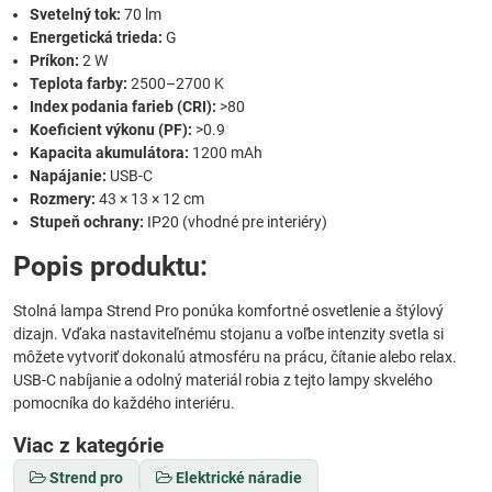
Svetelný tok:
70 lm
Energetická trieda:
G
Príkon:
2 W
Teplota farby:
2500–2700 K
Index podania farieb (CRI):
>80
Koeficient výkonu (PF):
>0.9
Kapacita akumulátora:
1200 mAh
Napájanie:
USB-C
Rozmery:
43 × 13 × 12 cm
Stupeň ochrany:
IP20 (vhodné pre interiéry)
Popis produktu:
Stolná lampa Strend Pro ponúka komfortné osvetlenie a štýlový
dizajn. Vďaka nastaviteľnému stojanu a voľbe intenzity svetla si
môžete vytvoriť dokonalú atmosféru na prácu, čítanie alebo relax.
USB-C nabíjanie a odolný materiál robia z tejto lampy skvelého
pomocníka do každého interiéru.
Viac z kategórie
Strend pro
Elektrické náradie