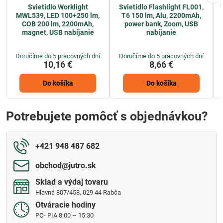
Svietidlo Worklight
Svietidlo Flashlight FL001,
MWL539, LED 100+250 lm,
T6 150 lm, Alu, 2200mAh,
COB 200 lm, 2200mAh,
power bank, Zoom, USB
magnet, USB nabíjanie
nabíjanie
Doručíme do 5 pracovných dní
Doručíme do 5 pracovných dní
10,16 €
8,66 €
Do košíka
Do košíka
Potrebujete pomôcť s objednávkou?
+421 948 487 682
obchod​@jutro​.sk
Sklad a výdaj tovaru
Hlavná 807/458, 029 44 Rabča
Otváracie hodiny
PO- PIA 8:00 – 15:30