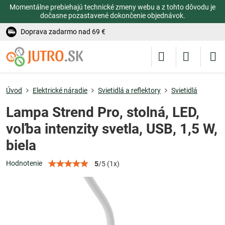
Momentálne prebiehajú technické zmeny webu a z tohto dôvodu je
dočasne pozastavené dokončenie objednávok.
Doprava zadarmo nad 69 €
Úvod
Elektrické náradie
Svietidlá a reflektory
Svietidlá
Lampa Strend Pro, stolná, LED,
voľba intenzity svetla, USB, 1,5 W,
biela
Hodnotenie
5
/
5
(
1
x)