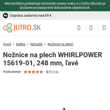
Momentálne prebiehajú technické zmeny webu a z tohto dôvodu je
dočasne pozastavené dokončenie objednávok.
Doprava zadarmo nad 69 €
Úvod
Dielňa
Náradie
Nožnice na plech
Nožnice na plech WHIRLPOWER
15619-01, 248 mm, ľavé
Hodnotenie
5
/
5
(
1
x)