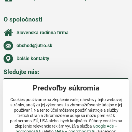
O spoločnosti
Slovenská rodinná firma
obchod​@jutro​.sk
Ďalšie kontakty
Sledujte nás:
Facebook
Pinterest
Instagram
Blog
Predvoľby súkromia
Všetko o nákupe
Cookies používame na zlepšenie vašej návštevy tejto webovej
stránky, analýzu jej výkonnosti a zhromažďovanie údajov o jej
používaní. Na tento účel môžeme použiť nástroje a služby
Ďakujeme za podporu
tretích strán a zhromaždené údaje sa môžu preniesť k
partnerom v EÚ, USA alebo iných krajinách. Súbory cookies na
Sme slovenský e-shop bez dotácií​. Fungujeme len
zlepšenie relevancie reklám využíva služba
Google Ads –
vďaka vám – ľuďom, ktorí veria v poctivú prácu a
podrobnosti tu
alebo
Meta – podrobnosti tu
(Facebook,