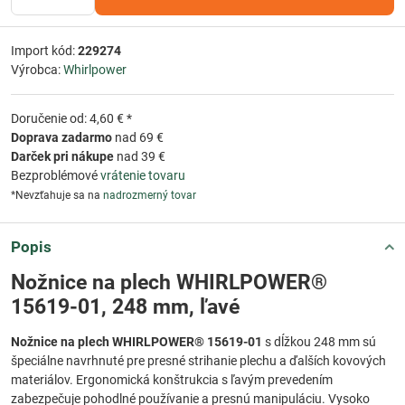
Import kód:
229274
Výrobca:
Whirlpower
Doručenie od: 4,60 € *
Doprava zadarmo
nad 69 €
Darček pri nákupe
nad 39 €
Bezproblémové
vrátenie tovaru
*Nevzťahuje sa na
nadrozmerný tovar
Popis
Nožnice na plech WHIRLPOWER®
15619-01, 248 mm, ľavé
Nožnice na plech WHIRLPOWER® 15619-01
s dĺžkou 248 mm sú
špeciálne navrhnuté pre presné strihanie plechu a ďalších kovových
materiálov. Ergonomická konštrukcia s ľavým prevedením
zabezpečuje pohodlné používanie a presnú manipuláciu. Vysoko