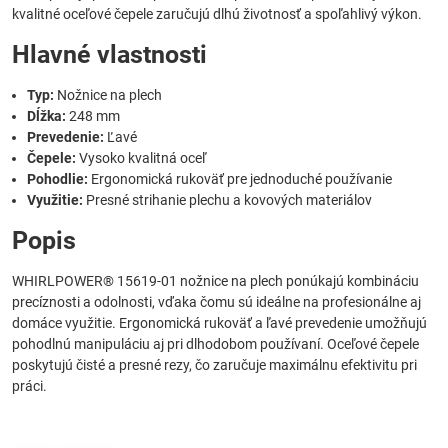
kvalitné oceľové čepele zaručujú dlhú životnosť a spoľahlivý výkon.
Hlavné vlastnosti
Typ:
Nožnice na plech
Dĺžka:
248 mm
Prevedenie:
Ľavé
Čepele:
Vysoko kvalitná oceľ
Pohodlie:
Ergonomická rukoväť pre jednoduché používanie
Využitie:
Presné strihanie plechu a kovových materiálov
Popis
WHIRLPOWER® 15619-01 nožnice na plech ponúkajú kombináciu
precíznosti a odolnosti, vďaka čomu sú ideálne na profesionálne aj
domáce využitie. Ergonomická rukoväť a ľavé prevedenie umožňujú
pohodlnú manipuláciu aj pri dlhodobom používaní. Oceľové čepele
poskytujú čisté a presné rezy, čo zaručuje maximálnu efektivitu pri
práci.