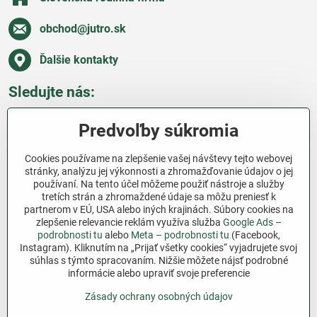
obchod​@jutro​.sk
Ďalšie kontakty
Sledujte nás:
Facebook
Pinterest
Instagram
Blog
Predvoľby súkromia
Všetko o nákupe
Cookies používame na zlepšenie vašej návštevy tejto webovej
stránky, analýzu jej výkonnosti a zhromažďovanie údajov o jej
používaní. Na tento účel môžeme použiť nástroje a služby
Ďakujeme za podporu
tretích strán a zhromaždené údaje sa môžu preniesť k
partnerom v EÚ, USA alebo iných krajinách. Súbory cookies na
Sme slovenský e-shop bez dotácií​. Fungujeme len
zlepšenie relevancie reklám využíva služba
Google Ads –
vďaka vám – ľuďom, ktorí veria v poctivú prácu a
podrobnosti tu
alebo
Meta – podrobnosti tu
(Facebook,
Instagram). Kliknutím na „Prijať všetky cookies“ vyjadrujete svoj
lásku k pôde​. Každý nákup na Jutro​.sk nám pomáha
súhlas s týmto spracovaním. Nižšie môžete nájsť podrobné
pokračovať v tom, čo má zmysel – pomáhať
informácie alebo upraviť svoje preferencie
záhradkárom zadarmo a srdcom​.
Zásady ochrany osobných údajov