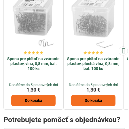
Spona pre pištoľ na zváranie
Spona pre pištoľ na zváranie
S
plastov, vlna, 0,8 mm, bal.
plastov, plochá vlna, 0,8 mm,
100 ks
bal. 100 ks
Doručíme do 5 pracovných dní
Doručíme do 5 pracovných dní
1,30 €
1,30 €
Do košíka
Do košíka
Potrebujete pomôcť s objednávkou?