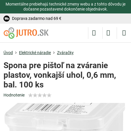
Momentálne prebiehajú technické zmeny webu a z tohto dôvodu je
dočasne pozastavené dokončenie objednávok.
Doprava zadarmo nad 69 €
Úvod
Elektrické náradie
Zváračky
Spona pre pištoľ na zváranie
plastov, vonkajší uhol, 0,6 mm,
bal. 100 ks
Hodnotenie