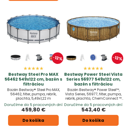
12%
12%
Bestway Steel Pro MAX
Bestway Power Steel Vista
56462 549x122 cm, bazén s
Series 56977 549x122 cm,
filtráciou
bazén s filtráciou
Bazén Bestway® Steel Pro MAX,
Bazén Bestway® Power Steel™,
56462, filter, pumpa, rebrík,
Vista Series, 56977, filter, pumpa,
plachta, 5,49x1,22 m
rebrík, plachta, ChemConnect ™
dávkovač, lepiaca záplata,
Doručíme do 5 pracovných dní
Doručíme do 5 pracovných dní
5,49x1,22 m
459,80 €
543,40 €
Do košíka
Do košíka