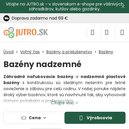
Vitajte na JUTRO.sk - v slovenskom e-shope pre vášnivých
✕
záhradkárov, kutilov alebo gazdinky.
Doprava zadarmo nad 69 €
Úvod
Voľný čas
Bazény a príslušenstvo
Bazény
Bazény nadzemné
Záhradné nafukovacie bazény
a
nadzemné plastové
bazény
s konštrukciou sú ideálnym riešením pre letné
osvieženie a zábavu pre celú rodinu. V našej ponuke nájdete
široký výber bazénov, ktoré sú navrhnuté tak, aby vyhovovali
rôznym potrebám a preferenciám.
Čítajte viac
Naše
nadzemné bazény
sú dostupné v rôznych
veľkostiach a typoch. Môžete si vybrať medzi nafukovacími
Cena
Výrobcovia
bazénmi, ktoré sú jednoduché na inštaláciu a ideálne pre