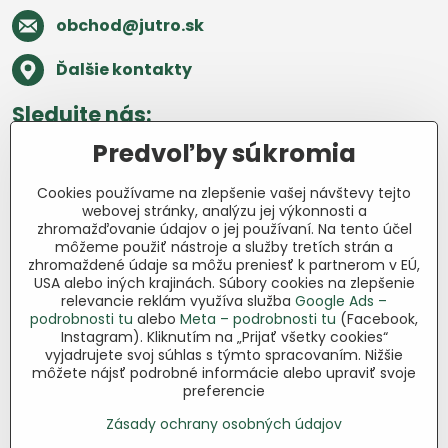
obchod​@jutro​.sk
Ďalšie kontakty
Sledujte nás:
Predvoľby súkromia
Facebook
Pinterest
Instagram
Blog
Cookies používame na zlepšenie vašej návštevy tejto
Všetko o nákupe
webovej stránky, analýzu jej výkonnosti a
zhromažďovanie údajov o jej používaní. Na tento účel
môžeme použiť nástroje a služby tretích strán a
Ďakujeme za podporu
zhromaždené údaje sa môžu preniesť k partnerom v EÚ,
USA alebo iných krajinách. Súbory cookies na zlepšenie
Sme slovenský e-shop bez dotácií​.
relevancie reklám využíva služba
Google Ads –
Fungujeme len vďaka vám – ľuďom, ktorí
podrobnosti tu
alebo
Meta – podrobnosti tu
(Facebook,
veria v poctivú prácu a lásku k pôde​. Každý
Instagram). Kliknutím na „Prijať všetky cookies“
vyjadrujete svoj súhlas s týmto spracovaním. Nižšie
nákup na Jutro​.sk nám pomáha pokračovať
môžete nájsť podrobné informácie alebo upraviť svoje
v tom, čo má zmysel – pomáhať
preferencie
záhradkárom zadarmo a srdcom​.
Zásady ochrany osobných údajov