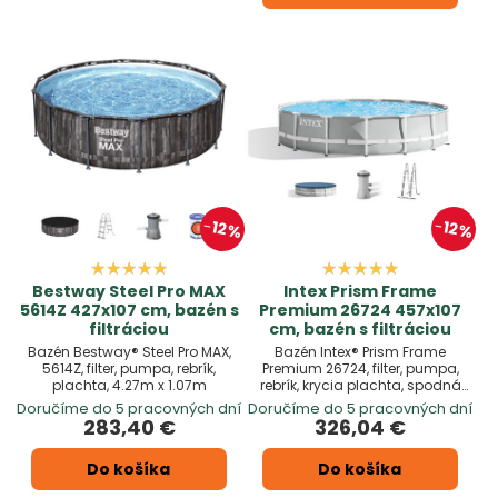
12%
12%
Bestway Steel Pro MAX
Intex Prism Frame
5614Z 427x107 cm, bazén s
Premium 26724 457x107
filtráciou
cm, bazén s filtráciou
Bazén Bestway® Steel Pro MAX,
Bazén Intex® Prism Frame
5614Z, filter, pumpa, rebrík,
Premium 26724, filter, pumpa,
plachta, 4.27m x 1.07m
rebrík, krycia plachta, spodná
plachta, 4,57x1,07 m
Doručíme do 5 pracovných dní
Doručíme do 5 pracovných dní
283,40 €
326,04 €
Do košíka
Do košíka