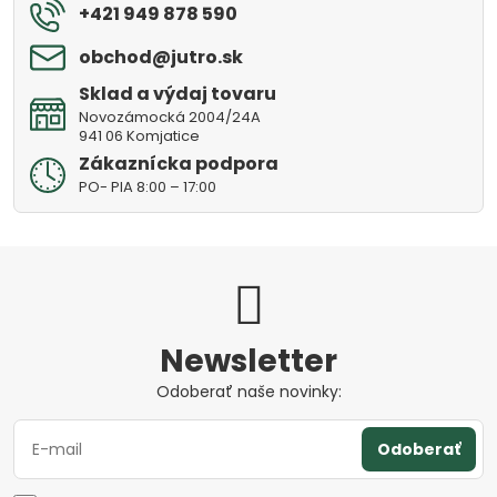
+421 949 878 590
obchod​@jutro​.sk
Sklad a výdaj tovaru
Novozámocká 2004/24A
941 06 Komjatice
Zákaznícka podpora
PO- PIA 8:00 – 17:00
Newsletter
Odoberať naše novinky:
Odoberať