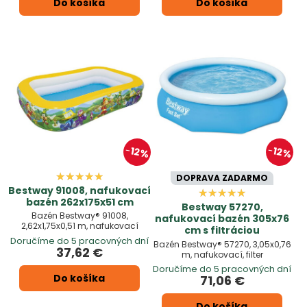
Do košíka
Do košíka
12%
12%
DOPRAVA ZADARMO
Bestway 91008, nafukovací
bazén 262x175x51 cm
Bestway 57270,
Bazén Bestway® 91008,
nafukovací bazén 305x76
2,62x1,75x0,51 m, nafukovací
cm s filtráciou
Doručíme do 5 pracovných dní
Bazén Bestway® 57270, 3,05x0,76
37,62 €
m, nafukovací, filter
Doručíme do 5 pracovných dní
Do košíka
71,06 €
Do košíka