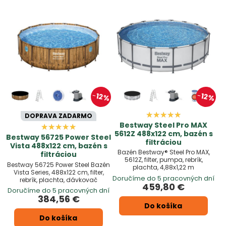
12%
12%
DOPRAVA ZADARMO
Bestway Steel Pro MAX
5612Z 488x122 cm, bazén s
Bestway 56725 Power Steel
filtráciou
Vista 488x122 cm, bazén s
Bazén Bestway® Steel Pro MAX,
filtráciou
5612Z, filter, pumpa, rebrík,
Bestway 56725 Power Steel Bazén
plachta, 4,88x1,22 m
Vista Series, 488x122 cm, filter,
Doručíme do 5 pracovných dní
rebrík, plachta, dávkovač
459,80 €
Doručíme do 5 pracovných dní
384,56 €
Do košíka
Do košíka