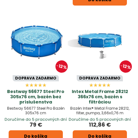
12%
12%
DOPRAVA ZADARMO
DOPRAVA ZADARMO
Bestway 56677 Steel Pro
Intex Metal Frame 28212
305x76 cm, bazén bez
366x76 cm, bazén s
príslušenstva
filtráciou
Bestway 56677 Steel Pro Bazén
Bazén Intex® Metal Frame 28212,
305x76 cm
filter, pumpa, 3,66x0,76 m
Doručíme do 5 pracovných dní
Doručíme do 5 pracovných dní
79 €
112,86 €
Do košíka
Do košíka