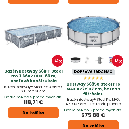
12%
12%
Bazén Bestway 561FT Steel
DOPRAVA ZADARMO
Pro 3.66×2.01×0.66 m,
oceľová konštrukcia
Bestway 56950 Steel Pro
Bazén Bestway® Steel Pro 3.66m x
MAX 427x107 cm, bazén s
2.01m x 66cm
filtráciou
Doručíme do 5 pracovných dní
Bazén Bestway® Steel Pro MAX,
118,71 €
427x107 cm, filter, rebrík, plachta
Doručíme do 5 pracovných dní
Do košíka
275,88 €
Do košíka