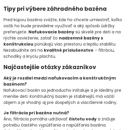
Tipy pri výbere záhradného bazéna
Pred kúpou bazéna zvážte, kde ho chcete umiestniť, koľko
osôb ho bude pravidelne využívať a aký spôsob údržby
preferujete.
Nafukovacie bazény
sú skvelé pre deti a na
rýchle osvieženie, zatiaľ čo
nadzemné bazény s
konštrukciou
ponúkajú viac priestoru a lepšiu stabilitu.
Nezabudnite ani na
kvalitné príslušenstvo
– filtráciu,
schodíky a kryciu plachtu.
Najčastejšie otázky zákazníkov
Aký je rozdiel medzi nafukovacím a konštrukčným
bazénom?
Nafukovací bazén sa jednoducho inštaluje a je ideálny pre
menšie deti. Konštrukčný bazén je stabilnejší, má väčší
objem a je vhodný aj pre dospelých a viacčlenné rodiny.
Je filtrácia pri bazéne nutná?
Áno, filtrácia pomáha udržiavať
čistotu vody
a znižuje
potrebu častého vypúšťania a napúšťania bazéna.