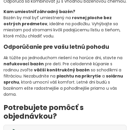
Odporúča sa kombinovať ju s vhodnou bazénovou chémiou.
Kam umiestniť záhradný bazén?
Bazén by mal byť umiestnený na
rovnej ploche bez
ostrých predmetov
, ideálne na podložku. Vyhýbajte sa
miestam pod stromami kvôli padajúcemu lístiu a tieňom,
ktoré môžu chladiť vodu.
Odporúčanie pre vašu letnú pohodu
Ak túžite po jednoduchom riešení na horúce dni, stavte na
nafukovací bazén
pre deti. Pre celodenné kúpanie s
rodinou zvoľte
väčší konštrukčný bazén
so schodíkmi a
filtráciou. Nezabudnite na
plachtu na prikrytie
a
solárnu
sprchu
, ktorá umocní váš komfort. Letné dni budú s
bazénom ešte radostnejšie a pohodlnejšie priamo u vás
doma.
Potrebujete pomôcť s
objednávkou?