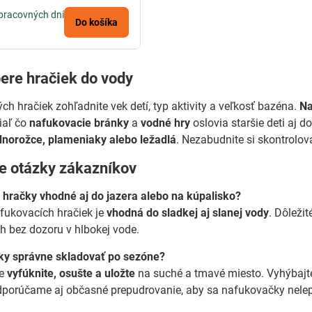
pracovných dní
Do košíka
bere hračiek do vody
ch hračiek zohľadnite vek detí, typ aktivity a veľkosť bazéna.
Na
iaľ čo
nafukovacie bránky
a
vodné hry
oslovia staršie deti aj d
dnorožce, plameniaky alebo ležadlá
. Nezabudnite si skontrolo
ie otázky zákazníkov
 hračky vhodné aj do jazera alebo na kúpalisko?
fukovacích hračiek je
vhodná do sladkej aj slanej vody
. Dôležit
h bez dozoru v hlbokej vode.
y správne skladovať po sezóne?
ne
vyfúknite, osušte a uložte
na suché a tmavé miesto. Vyhýbajt
porúčame aj občasné prepudrovanie, aby sa nafukovačky nelepi