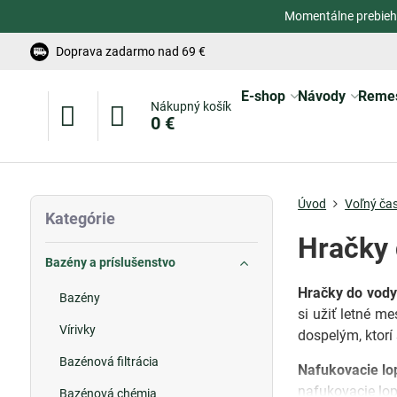
Momentálne prebieh
Doprava zadarmo nad 69 €
E-shop
Návody
Reme
Nákupný košík
0 €
Úvod
Voľný ča
Kategórie
Hračky 
Bazény a príslušenstvo
Hračky do vody
Bazény
si užiť letné m
Vírivky
dospelým, ktorí
Bazénová filtrácia
Nafukovacie lo
nafukovacie lop
Bazénová chémia