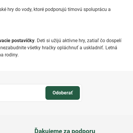
ké hry do vody, ktoré podporujú tímovú spoluprácu a
vacie postavičky
. Deti si užijú aktívne hry, zatiaľ čo dospelí
 nezabudnite všetky hračky opláchnuť a uskladniť. Letná
a rodiny.
Odoberať
Ďakujeme za podporu