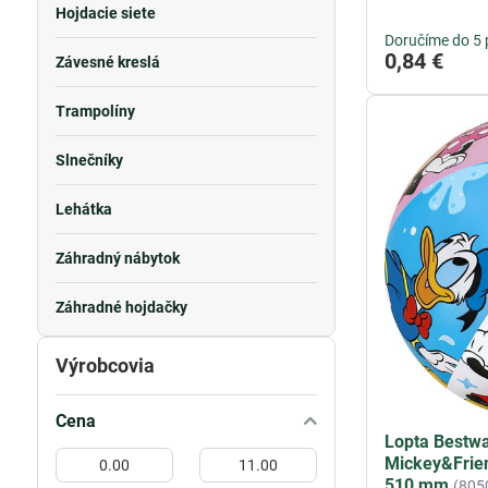
Hojdacie siete
Doručíme do 5 
0,84 €
Závesné kreslá
Trampolíny
Slnečníky
Lehátka
Záhradný nábytok
Záhradné hojdačky
Výrobcovia
Cena
Lopta Bestw
Od:
Do:
Mickey&Frien
510 mm
(805