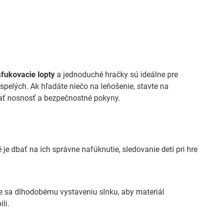
fukovacie lopty
a jednoduché hračky sú ideálne pre
ospelých. Ak hľadáte niečo na leňošenie, stavte na
vať nosnosť a bezpečnostné pokyny.
é je dbať na ich správne nafúknutie, sledovanie detí pri hre
e sa dlhodobému vystaveniu slnku, aby materiál
li.