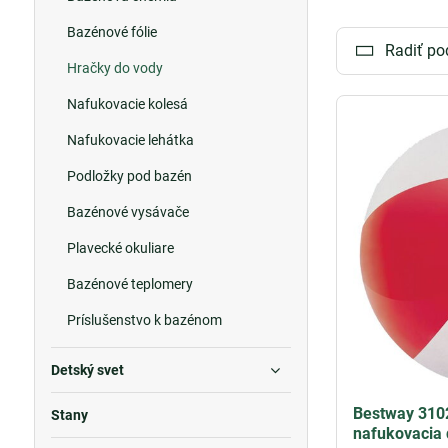
deti všetkých v
Bazénové fólie
Radiť po
Nafukovacie b
Hračky do vody
Nafukovacie brá
skupinové hry
Nafukovacie kolesá
Nafukovacie lehátka
Pre tých, ktorí 
nafukovačky sú 
Podložky pod bazén
užívať si slneč
Bazénové vysávače
Vodné hračky
s
Plavecké okuliare
smiechu, hier a
vzrušujúce dobr
Bazénové teplomery
správnou voľbou
Príslušenstvo k bazénom
Detský svet
Bestway 310
Stany
nafukovacia 