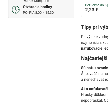
941 06 Komjatice
Doručíme do 5 
Otváracie hodiny
2,23 €
PO- PIA 8:00 – 15:30
Tipy pri vý
Pri výbere vodný
najmenších, zat
nafukovacie je
Najčastejš
Sú nafukovacie
Áno, väčšina na
a nenechávať ic
Ako nafukovačk
Hračky dôklad
nepopraskal. Od