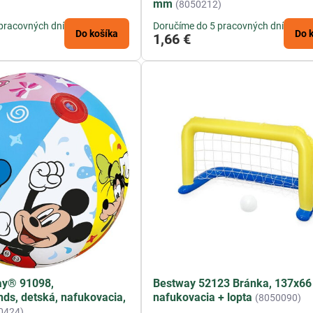
mm
(8050212)
pracovných dní
Doručíme do 5 pracovných dní
Do košíka
Do 
1,66 €
ay® 91098,
Bestway 52123 Bránka, 137x66
ds, detská, nafukovacia,
nafukovacia + lopta
(8050090)
0424)