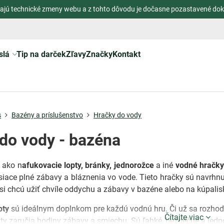
ajú technické zmeny webu a z tohto dôvodu je dočasne pozastavené dok
slá
Tip na darček
Zľavy
Značky
Kontakt
s
Bazény a príslušenstvo
Hračky do vody
do vody - bazéna
ako n
afukovacie lopty, bránky, jednorožce
a iné
vodné hračky
esiace plné zábavy a bláznenia vo vode. Tieto hračky sú navrhnut
 si chcú užiť chvíle oddychu a zábavy v bazéne alebo na kúpalis
pty
sú ideálnym doplnkom pre každú vodnú hru. Či už sa rozhodnet
Čítajte viac
ty zaručia hodiny zábavy a smiechu. Sú ľahké, bezpečné a jedno