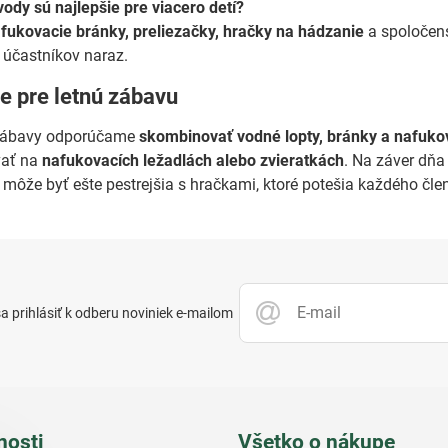
ody sú najlepšie pre viacero detí?
fukovacie bránky, preliezačky, hračky na hádzanie
a spoločens
 účastníkov naraz.
e pre letnú zábavu
zábavy odporúčame
skombinovať vodné lopty, bránky a nafuko
ať na
nafukovacích ležadlách alebo zvieratkách
. Na záver dňa
môže byť ešte pestrejšia s hračkami, ktoré potešia každého člen
 prihlásiť k odberu noviniek e-mailom
nosti
Všetko o nákupe