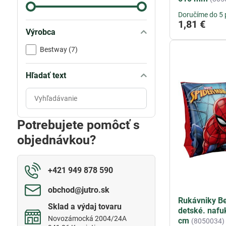
Doručíme do 5 
1,81 €
Výrobca
Bestway (7)
Hľadať text
Prehľadať
výsledky
filtra
Potrebujete pomôcť s
fulltextom
objednávkou?
+421 949 878 590
obchod​@jutro​.sk
Rukávniky B
Sklad a výdaj tovaru
detské. nafu
Novozámocká 2004/24A
cm
(8050034)