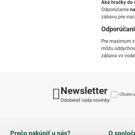
Aké hračky do v
Odporúčame
na
zábavu pre viac
Odporúčani
Pre maximum 
môžu oddychov
zábava vo vode 
Newsletter
Chcem sa
Odoberať naše novinky:
Prečo nakúpiť u nás?
O spoloč