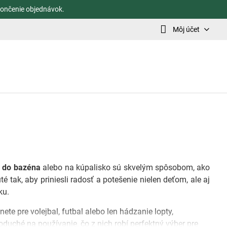
ončenie objednávok.
Môj účet
 do bazéna
alebo na kúpalisko sú skvelým spôsobom, ako
é tak, aby priniesli radosť a potešenie nielen deťom, ale aj
ku.
e pre volejbal, futbal alebo len hádzanie lopty,
duché na používanie, čo z nich robí perfektný výber pre