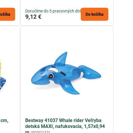
Doručíme do 5 pracovných dní
košíka
Do košíka
9,12 €
 cm,
Bestway 41037 Whale rider Veľryba
detská MAXI, nafukovacia, 1,57x0,94
m
(8050243)