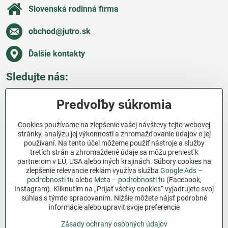
Slovenská rodinná firma
obchod​@jutro​.sk
Ďalšie kontakty
Sledujte nás:
Facebook
Pinterest
Instagram
Blog
Predvoľby súkromia
Všetko o nákupe
Cookies používame na zlepšenie vašej návštevy tejto webovej
stránky, analýzu jej výkonnosti a zhromažďovanie údajov o jej
používaní. Na tento účel môžeme použiť nástroje a služby
Ďakujeme za podporu
tretích strán a zhromaždené údaje sa môžu preniesť k
partnerom v EÚ, USA alebo iných krajinách. Súbory cookies na
Sme slovenský e-shop bez dotácií​. Fungujeme len
zlepšenie relevancie reklám využíva služba
Google Ads –
vďaka vám – ľuďom, ktorí veria v poctivú prácu a
podrobnosti tu
alebo
Meta – podrobnosti tu
(Facebook,
lásku k pôde​. Každý nákup na Jutro​.sk nám pomáha
Instagram). Kliknutím na „Prijať všetky cookies“ vyjadrujete svoj
súhlas s týmto spracovaním. Nižšie môžete nájsť podrobné
pokračovať v tom, čo má zmysel – pomáhať
informácie alebo upraviť svoje preferencie
záhradkárom zadarmo a srdcom​.
Zásady ochrany osobných údajov