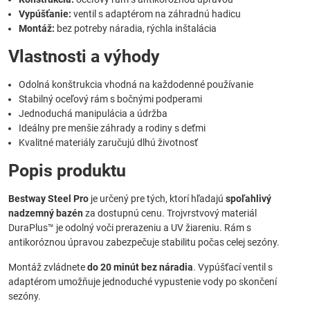
Vypúšťanie:
ventil s adaptérom na záhradnú hadicu
Montáž:
bez potreby náradia, rýchla inštalácia
Vlastnosti a výhody
Odolná konštrukcia vhodná na každodenné používanie
Stabilný oceľový rám s bočnými podperami
Jednoduchá manipulácia a údržba
Ideálny pre menšie záhrady a rodiny s deťmi
Kvalitné materiály zaručujú dlhú životnosť
Popis produktu
Bestway Steel Pro
je určený pre tých, ktorí hľadajú
spoľahlivý
nadzemný bazén
za dostupnú cenu. Trojvrstvový materiál
DuraPlus™ je odolný voči prerazeniu a UV žiareniu. Rám s
antikoróznou úpravou zabezpečuje stabilitu počas celej sezóny.
Montáž zvládnete
do 20 minút bez náradia
. Vypúšťací ventil s
adaptérom umožňuje jednoduché vypustenie vody po skončení
sezóny.