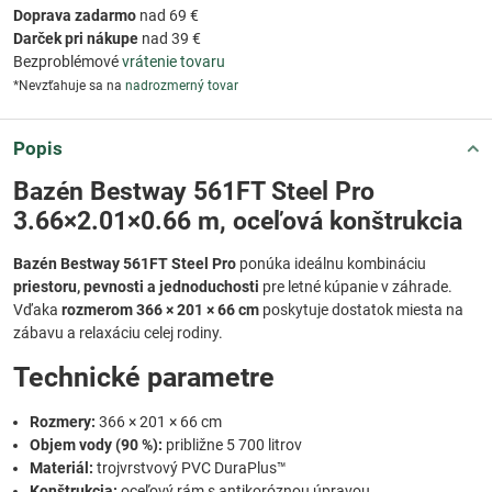
Doprava zadarmo
nad 69 €
Darček pri nákupe
nad 39 €
Bezproblémové
vrátenie tovaru
*Nevzťahuje sa na
nadrozmerný tovar
Popis
Bazén Bestway 561FT Steel Pro
3.66×2.01×0.66 m, oceľová konštrukcia
Bazén Bestway 561FT Steel Pro
ponúka ideálnu kombináciu
priestoru, pevnosti a jednoduchosti
pre letné kúpanie v záhrade.
Vďaka
rozmerom 366 × 201 × 66 cm
poskytuje dostatok miesta na
zábavu a relaxáciu celej rodiny.
Technické parametre
Rozmery:
366 × 201 × 66 cm
Objem vody (90 %):
približne 5 700 litrov
Materiál:
trojvrstvový PVC DuraPlus™
Konštrukcia:
oceľový rám s antikoróznou úpravou