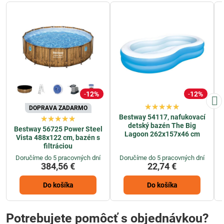
12%
12%
DOPRAVA ZADARMO
Bestway 54117, nafukovací
detský bazén The Big
Bestway 56725 Power Steel
Lagoon 262x157x46 cm
Vista 488x122 cm, bazén s
filtráciou
Doručíme do 5 pracovných dní
Doručíme do 5 pracovných dní
384,56 €
22,74 €
Do košíka
Do košíka
Potrebujete pomôcť s objednávkou?