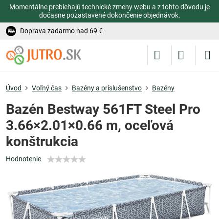
Momentálne prebiehajú technické zmeny webu a z tohto dôvodu je
dočasne pozastavené dokončenie objednávok.
Doprava zadarmo nad 69 €
Úvod
Voľný čas
Bazény a príslušenstvo
Bazény
Bazén Bestway 561FT Steel Pro
3.66×2.01×0.66 m, oceľová
konštrukcia
Hodnotenie