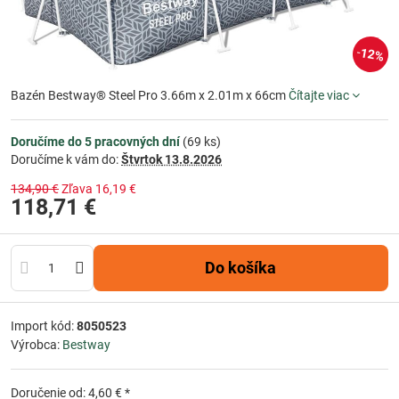
12%
Bazén Bestway® Steel Pro 3.66m x 2.01m x 66cm
Čítajte viac
Doručíme do 5 pracovných dní
(
69
ks)
Doručíme k vám do:
Štvrtok
13.8.2026
134,90 €
Zľava
16,19 €
118,71 €
Do košíka
Import kód:
8050523
Výrobca:
Bestway
Doručenie od: 4,60 € *