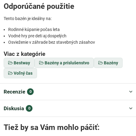
Odporúčané použitie
Tento bazén je ideálny na:
Rodinné kúpanie počas leta
Vodné hry pre deti aj dospelých
Osvieženie v záhrade bez stavebných zásahov
Viac z kategórie
Bestway
Bazény a príslušenstvo
Bazény
Voľný čas
Recenzie
0
Diskusia
0
Tiež by sa Vám mohlo páčiť: