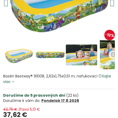
12%
Bazén Bestway® 91008, 2,62x1,75x0,51 m, nafukovací
Čítajte
viac
Doručíme do 5 pracovných dní
(
22
ks)
Doručíme k vám do:
Pondelok
17.8.2026
42,75 €
Zľava
5,13 €
37,62 €