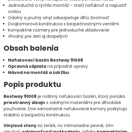
Jednoduchá a rýchla montáž – stačí nafúknuť a napustiť
vodou
Odolný a pružný vinyl zabezpečuje dlhú životnosť
Dvojkomorová konštrukcia s bezpečnostnými ventilmi
Kompaktné rozmery pre jednoduché skladovanie
Vhodný pre deti aj dospelých
Obsah balenia
Nafukovací bazén Bestway 91008
Opravná záplata
na prípadné opravy
Návod na montáž a údržbu
Popis produktu
Bestway 91008
je rodinný nafukovací bazén, ktorý ponúka
priestranný dizajn
s odolnými materiálmi pre dlhodobé
používanie. Dve samostatné nafukovacie komory poskytujú
stabilnú a bezpečnú konštrukciu.
Vinylové steny
sú tenké, no mimoriadne pevné, čím
zaručujú
odolnosť voči poškodeniu
. Vďaka
kompaktným