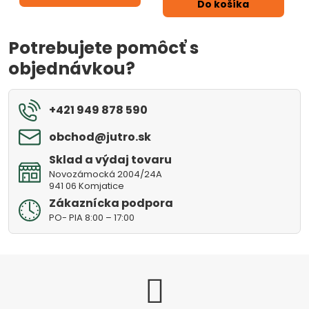
Do košíka
Potrebujete pomôcť s
objednávkou?
+421 949 878 590
obchod​@jutro​.sk
Sklad a výdaj tovaru
Novozámocká 2004/24A
941 06 Komjatice
Zákaznícka podpora
PO- PIA 8:00 – 17:00