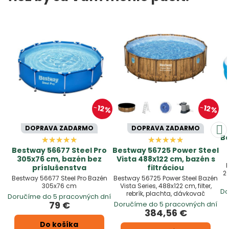
12%
12%
DOPRAVA ZADARMO
DOPRAVA ZADARMO
Be
Bestway 56677 Steel Pro
Bestway 56725 Power Steel
305x76 cm, bazén bez
Vista 488x122 cm, bazén s
B
príslušenstva
filtráciou
2
Bestway 56677 Steel Pro Bazén
Bestway 56725 Power Steel Bazén
305x76 cm
Vista Series, 488x122 cm, filter,
Do
rebrík, plachta, dávkovač
Doručíme do 5 pracovných dní
79 €
Doručíme do 5 pracovných dní
384,56 €
Do košíka