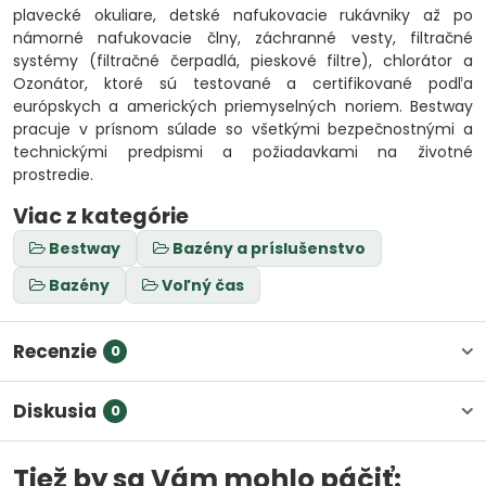
plavecké okuliare, detské nafukovacie rukávniky až po
námorné nafukovacie člny, záchranné vesty, filtračné
systémy (filtračné čerpadlá, pieskové filtre), chlorátor a
Ozonátor, ktoré sú testované a certifikované podľa
európskych a amerických priemyselných noriem. Bestway
pracuje v prísnom súlade so všetkými bezpečnostnými a
technickými predpismi a požiadavkami na životné
prostredie.
Viac z kategórie
Bestway
Bazény a príslušenstvo
Bazény
Voľný čas
Recenzie
0
Diskusia
0
Tiež by sa Vám mohlo páčiť: