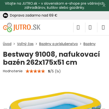
Vitajte na JUTRO.sk - v slovenskom e-shope pre vášnivých
✕
záhradkárov, kutilov alebo gazdinky.
Doprava zadarmo nad 69 €
Úvod
Voľný čas
Bazény a príslušenstvo
Bazény
Bestway 91008, nafukovací
bazén 262x175x51 cm
Hodnotenie
5
/
5
(
1
x)