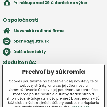
Pri nákupe nad 39 € darček na výber
O spoločnosti
Slovenská rodinná firma
obchod​@jutro​.sk
Ďalšie kontakty
Sledujte nás:
Predvoľby súkromia
Facebook
Pinterest
Instagram
Blog
Cookies používame na zlepšenie vašej návštevy tejto
Všetko o nákupe
webovej stránky, analýzu jej výkonnosti a
zhromažďovanie údajov o jej používaní. Na tento účel
môžeme použiť nástroje a služby tretích strán a
Ďakujeme za podporu
zhromaždené údaje sa môžu preniesť k partnerom v EÚ,
USA alebo iných krajinách. Súbory cookies na zlepšenie
Sme slovenský e-shop bez dotácií​.