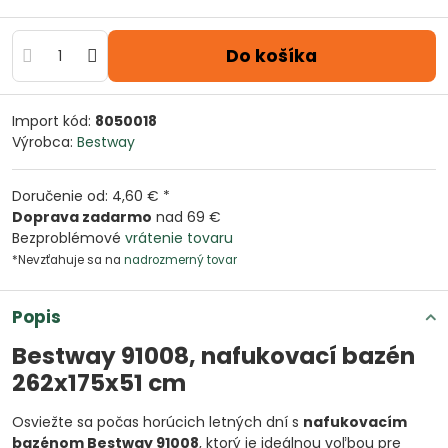
Do košíka
Import kód:
8050018
Výrobca:
Bestway
Doručenie od: 4,60 € *
Doprava zadarmo
nad 69 €
Bezproblémové
vrátenie tovaru
*Nevzťahuje sa na
nadrozmerný tovar
Popis
Bestway 91008, nafukovací bazén
262x175x51 cm
Osviežte sa počas horúcich letných dní s
nafukovacím
bazénom Bestway 91008
, ktorý je ideálnou voľbou pre