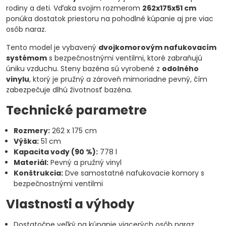
rodiny a deti. Vďaka svojim rozmerom
262x175x51 cm
ponúka dostatok priestoru na pohodlné kúpanie aj pre viac
osôb naraz.
Tento model je vybavený
dvojkomorovým nafukovacím
systémom
s bezpečnostnými ventilmi, ktoré zabraňujú
úniku vzduchu. Steny bazéna sú vyrobené z
odolného
vinylu
, ktorý je pružný a zároveň mimoriadne pevný, čím
zabezpečuje dlhú životnosť bazéna.
Technické parametre
Rozmery:
262 x 175 cm
Výška:
51 cm
Kapacita vody (90 %):
778 l
Materiál:
Pevný a pružný vinyl
Konštrukcia:
Dve samostatné nafukovacie komory s
bezpečnostnými ventilmi
Vlastnosti a výhody
Dostatočne veľký na kúpanie viacerých osôb naraz