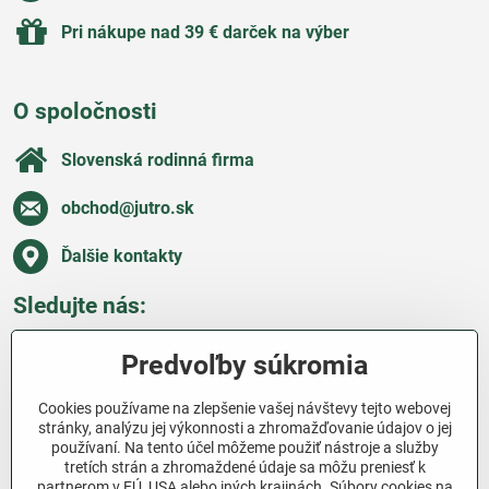
Pri nákupe nad 39 € darček na výber
O spoločnosti
Slovenská rodinná firma
obchod​@jutro​.sk
Ďalšie kontakty
Sledujte nás:
Facebook
Pinterest
Instagram
Blog
Predvoľby súkromia
Všetko o nákupe
Cookies používame na zlepšenie vašej návštevy tejto webovej
stránky, analýzu jej výkonnosti a zhromažďovanie údajov o jej
používaní. Na tento účel môžeme použiť nástroje a služby
Ďakujeme za podporu
tretích strán a zhromaždené údaje sa môžu preniesť k
partnerom v EÚ, USA alebo iných krajinách. Súbory cookies na