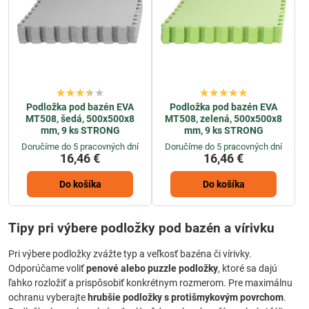
Podložka pod bazén EVA
Podložka pod bazén EVA
MT508, šedá, 500x500x8
MT508, zelená, 500x500x8
mm, 9 ks STRONG
mm, 9 ks STRONG
Doručíme do 5 pracovných dní
Doručíme do 5 pracovných dní
16,46 €
16,46 €
Do košíka
Do košíka
Tipy pri výbere podložky pod bazén a vírivku
Pri výbere podložky zvážte typ a veľkosť bazéna či vírivky.
Odporúčame voliť
penové alebo puzzle podložky
, ktoré sa dajú
ľahko rozložiť a prispôsobiť konkrétnym rozmerom. Pre maximálnu
ochranu vyberajte
hrubšie podložky s protišmykovým povrchom
.