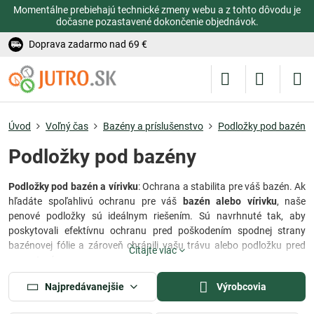
Momentálne prebiehajú technické zmeny webu a z tohto dôvodu je
dočasne pozastavené dokončenie objednávok.
Doprava zadarmo nad 69 €
Úvod
Voľný čas
Bazény a príslušenstvo
Podložky pod bazén
Podložky pod bazény
Podložky pod bazén a vírivku
: Ochrana a stabilita pre váš bazén. Ak
hľadáte spoľahlivú ochranu pre váš
bazén alebo vírivku
, naše
penové podložky sú ideálnym riešením. Sú navrhnuté tak, aby
poskytovali efektívnu ochranu pred poškodením spodnej strany
bazénovej fólie a zároveň chránili vašu trávu alebo podložku pred
Čítajte viac
prerastaním.
Naša kvalitná
penová podložka pod bazén a vírivku
je vyrobená z
Najpredávanejšie
Výrobcovia
odolného materiálu, ktorý zabraňuje poškodeniu fólie a zároveň