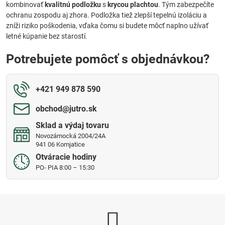
kombinovať
kvalitnú podložku
s
krycou plachtou
. Tým zabezpečíte
ochranu zospodu aj zhora. Podložka tiež zlepší tepelnú izoláciu a
zníži riziko poškodenia, vďaka čomu si budete môcť naplno užívať
letné kúpanie bez starostí.
Potrebujete pomôcť s objednávkou?
+421 949 878 590
obchod​@jutro​.sk
Sklad a výdaj tovaru
Novozámocká 2004/24A
941 06 Komjatice
Otváracie hodiny
PO- PIA 8:00 – 15:30