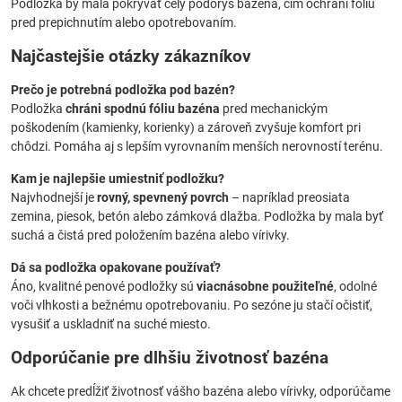
Podložka by mala pokrývať celý pôdorys bazéna, čím ochráni fóliu
pred prepichnutím alebo opotrebovaním.
Najčastejšie otázky zákazníkov
Prečo je potrebná podložka pod bazén?
Podložka
chráni spodnú fóliu bazéna
pred mechanickým
poškodením (kamienky, korienky) a zároveň zvyšuje komfort pri
chôdzi. Pomáha aj s lepším vyrovnaním menších nerovností terénu.
Kam je najlepšie umiestniť podložku?
Najvhodnejší je
rovný, spevnený povrch
– napríklad preosiata
zemina, piesok, betón alebo zámková dlažba. Podložka by mala byť
suchá a čistá pred položením bazéna alebo vírivky.
Dá sa podložka opakovane používať?
Áno, kvalitné penové podložky sú
viacnásobne použiteľné
, odolné
voči vlhkosti a bežnému opotrebovaniu. Po sezóne ju stačí očistiť,
vysušiť a uskladniť na suché miesto.
Odporúčanie pre dlhšiu životnosť bazéna
Ak chcete predĺžiť životnosť vášho bazéna alebo vírivky, odporúčame