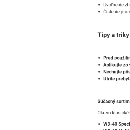
Uvoľnenie zh
Čistenie pra
Tipy a trik
Pred použití
Aplikujte zo 
Nechajte pôs
Utrite prebyt
Súčasný sorti
Okrem klasickéh
WD-40 Specia