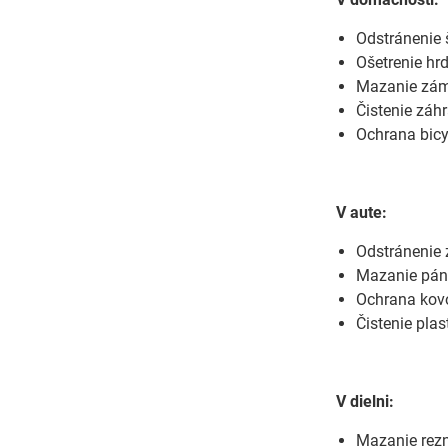
Odstránenie 
Ošetrenie hr
Mazanie zá
Čistenie záh
Ochrana bicy
V aute:
Odstránenie 
Mazanie pánt
Ochrana kovo
Čistenie plas
V dielni:
Mazanie rezn