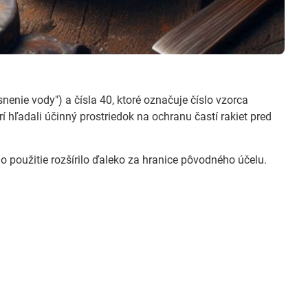
enie vody") a čísla 40, ktoré označuje číslo vzorca
rí hľadali účinný prostriedok na ochranu častí rakiet pred
 použitie rozšírilo ďaleko za hranice pôvodného účelu.