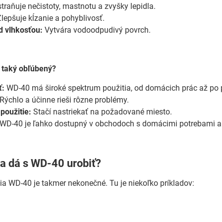
raňuje nečistoty, mastnotu a zvyšky lepidla.
lepšuje kĺzanie a pohyblivosť.
d vlhkosťou:
Vytvára vodoodpudivý povrch.
 taký obľúbený?
ť:
WD-40 má široké spektrum použitia, od domácich prác až po p
Rýchlo a účinne rieši rôzne problémy.
použitie:
Stačí nastriekať na požadované miesto.
WD-40 je ľahko dostupný v obchodoch s domácimi potrebami a 
sa dá s WD-40 urobiť?
ia WD-40 je takmer nekonečné. Tu je niekoľko príkladov: