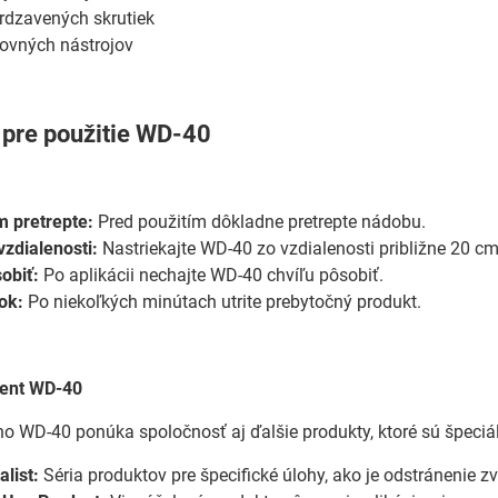
rdzavených skrutiek
covných nástrojov
y pre použitie WD-40
m pretrepte:
Pred použitím dôkladne pretrepte nádobu.
vzdialenosti:
Nastriekajte WD-40 zo vzdialenosti približne 20 cm
obiť:
Po aplikácii nechajte WD-40 chvíľu pôsobiť.
ok:
Po niekoľkých minútach utrite prebytočný produkt.
ment WD-40
o WD-40 ponúka spoločnosť aj ďalšie produkty, ktoré sú špeciál
list:
Séria produktov pre špecifické úlohy, ako je odstránenie z