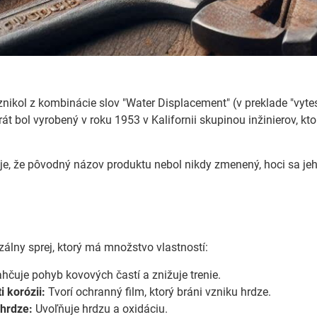
ikol z kombinácie slov "Water Displacement" (v preklade "vytesn
át bol vyrobený v roku 1953 v Kalifornii skupinou inžinierov, kto
e, že pôvodný názov produktu nebol nikdy zmenený, hoci sa jeho
zálny sprej, ktorý má množstvo vlastností:
hčuje pohyb kovových častí a znižuje trenie.
i korózii:
Tvorí ochranný film, ktorý bráni vzniku hrdze.
 hrdze:
Uvoľňuje hrdzu a oxidáciu.