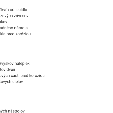
škvŕn od lepidla
dzavých závesov
mkov
radného náradia
kla pred koróziou
zvyškov nálepiek
ov dverí
vých častí pred koróziou
tových dielov
ých nástrojov