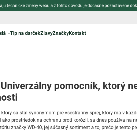
ajú technické zmeny webu a z tohto dôvodu je dočasne pozastavené dok
slá
Tip na darček
Zľavy
Značky
Kontakt
Univerzálny pomocník, ktorý ne
osti
 ktorý sa stal synonymom pre všestranný sprej, ktorý má v každ
 ako prostriedok na ochranu proti korózii, sa dnes používa na 
tóriu značky WD-40, jej súčasný sortiment a to, prečo je tento p