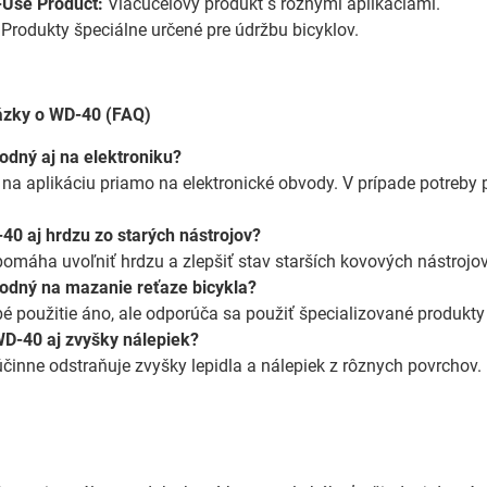
-Use Product:
Viacúčelový produkt s rôznymi aplikáciami.
Produkty špeciálne určené pre údržbu bicyklov.
tázky o WD-40 (FAQ)
dný aj na elektroniku?
ý na aplikáciu priamo na elektronické obvody. V prípade potreby 
40 aj hrdzu zo starých nástrojov?
omáha uvoľniť hrdzu a zlepšiť stav starších kovových nástrojov
odný na mazanie reťaze bicykla?
é použitie áno, ale odporúča sa použiť špecializované produkty 
D-40 aj zvyšky nálepiek?
činne odstraňuje zvyšky lepidla a nálepiek z rôznych povrchov.