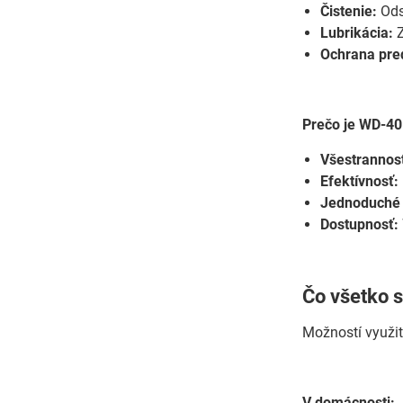
Čistenie:
Odst
Lubrikácia:
Z
Ochrana pre
Prečo je WD-40
Všestrannos
Efektívnosť:
Jednoduché 
Dostupnosť:
Čo všetko 
Možností využit
V domácnosti: