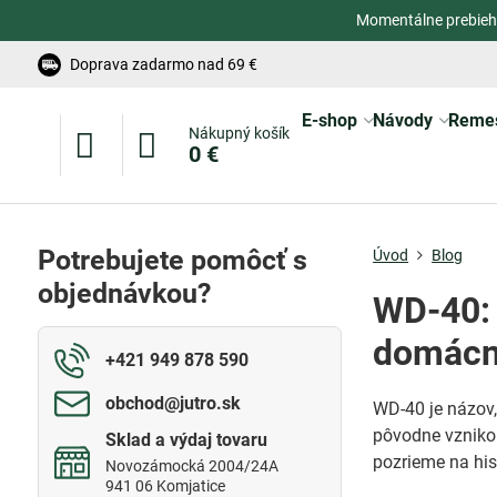
Momentálne prebieh
Doprava zadarmo nad 69 €
E-shop
Návody
Reme
Nákupný košík
0 €
Potrebujete pomôcť s
Úvod
Blog
objednávkou?
WD-40: 
domácn
+421 949 878 590
obchod​@jutro​.sk
WD-40 je názov,
pôvodne vznikol
Sklad a výdaj tovaru
pozrieme na his
Novozámocká 2004/24A
941 06 Komjatice