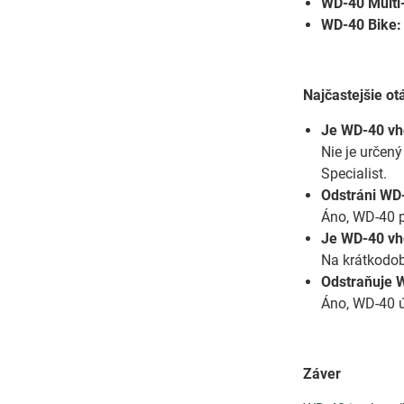
WD-40 Multi
WD-40 Bike:
Najčastejšie o
Je WD-40 vho
Nie je určen
Specialist.
Odstráni WD-
Áno, WD-40 p
Je WD-40 vh
Na krátkodob
Odstraňuje W
Áno, WD-40 ú
Záver