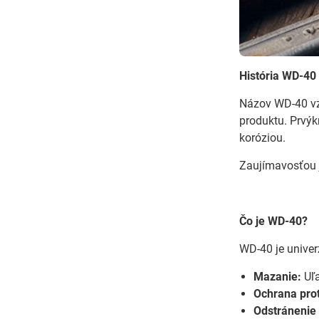
História WD-40
Názov WD-40 vzn
produktu. Prvýkr
koróziou.
Zaujímavosťou j
Čo je WD-40?
WD-40 je univer
Mazanie:
Uľa
Ochrana prot
Odstránenie