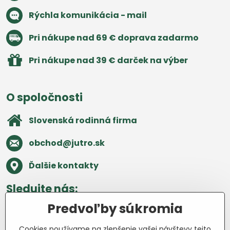
Rýchla komunikácia - mail
Pri nákupe nad 69 € doprava zadarmo
Pri nákupe nad 39 € darček na výber
O spoločnosti
Slovenská rodinná firma
obchod​@jutro​.sk
Ďalšie kontakty
Sledujte nás:
Predvoľby súkromia
Facebook
Pinterest
Instagram
Blog
Cookies používame na zlepšenie vašej návštevy tejto