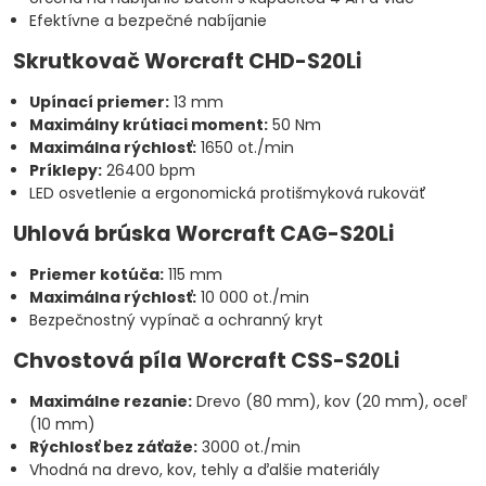
Efektívne a bezpečné nabíjanie
Skrutkovač Worcraft CHD-S20Li
Upínací priemer:
13 mm
Maximálny krútiaci moment:
50 Nm
Maximálna rýchlosť:
1650 ot./min
Príklepy:
26400 bpm
LED osvetlenie a ergonomická protišmyková rukoväť
Uhlová brúska Worcraft CAG-S20Li
Priemer kotúča:
115 mm
Maximálna rýchlosť:
10 000 ot./min
Bezpečnostný vypínač a ochranný kryt
Chvostová píla Worcraft CSS-S20Li
Maximálne rezanie:
Drevo (80 mm), kov (20 mm), oceľ
(10 mm)
Rýchlosť bez záťaže:
3000 ot./min
Vhodná na drevo, kov, tehly a ďalšie materiály