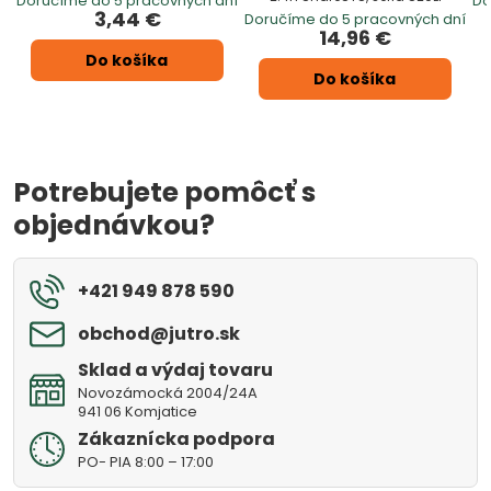
Doručíme do 5 pracovných dní
Do
3,44 €
Doručíme do 5 pracovných dní
14,96 €
Do košíka
Do košíka
Potrebujete pomôcť s
objednávkou?
+421 949 878 590
obchod​@jutro​.sk
Sklad a výdaj tovaru
Novozámocká 2004/24A
941 06 Komjatice
Zákaznícka podpora
PO- PIA 8:00 – 17:00