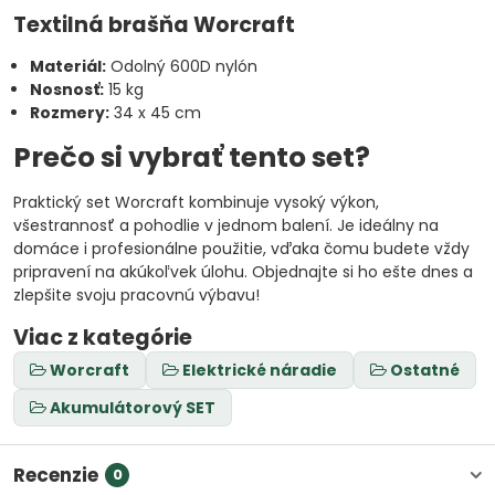
Textilná brašňa Worcraft
Materiál:
Odolný 600D nylón
Nosnosť:
15 kg
Rozmery:
34 x 45 cm
Prečo si vybrať tento set?
Praktický set Worcraft kombinuje vysoký výkon,
všestrannosť a pohodlie v jednom balení. Je ideálny na
domáce i profesionálne použitie, vďaka čomu budete vždy
pripravení na akúkoľvek úlohu. Objednajte si ho ešte dnes a
zlepšite svoju pracovnú výbavu!
Viac z kategórie
Worcraft
Elektrické náradie
Ostatné
Akumulátorový SET
Recenzie
0