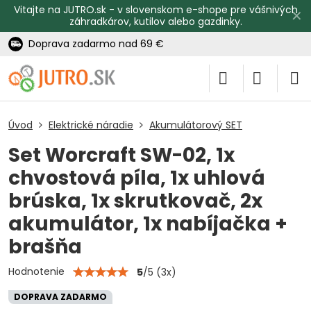
Vitajte na JUTRO.sk - v slovenskom e-shope pre vášnivých
✕
záhradkárov, kutilov alebo gazdinky.
Doprava zadarmo nad 69 €
Úvod
Elektrické náradie
Akumulátorový SET
Set Worcraft SW-02, 1x
chvostová píla, 1x uhlová
brúska, 1x skrutkovač, 2x
akumulátor, 1x nabíjačka +
brašňa
Hodnotenie
5
/
5
(
3
x)
DOPRAVA ZADARMO