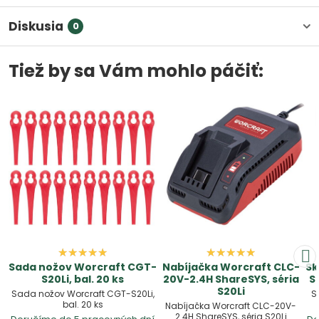
Diskusia
0
Tiež by sa Vám mohlo páčiť:
Sada nožov Worcraft CGT-
Nabíjačka Worcraft CLC-
Sk
S20Li, bal. 20 ks
20V-2.4H ShareSYS, séria
S
S20Li
Sada nožov Worcraft CGT-S20Li,
S
bal. 20 ks
Nabíjačka Worcraft CLC-20V-
2.4H ShareSYS, séria S20Li