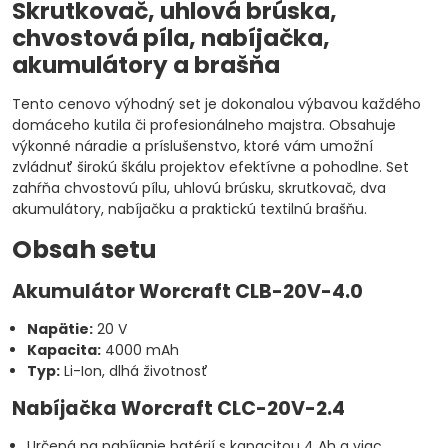
Skrutkovač, uhlová brúska,
chvostová píla, nabíjačka,
akumulátory a brašňa
Tento cenovo výhodný set je dokonalou výbavou každého
domáceho kutila či profesionálneho majstra. Obsahuje
výkonné náradie a príslušenstvo, ktoré vám umožní
zvládnuť širokú škálu projektov efektívne a pohodlne. Set
zahŕňa chvostovú pílu, uhlovú brúsku, skrutkovač, dva
akumulátory, nabíjačku a praktickú textilnú brašňu.
Obsah setu
Akumulátor Worcraft CLB-20V-4.0
Napätie:
20 V
Kapacita:
4000 mAh
Typ:
Li-Ion, dlhá životnosť
Nabíjačka Worcraft CLC-20V-2.4
Určená na nabíjanie batérií s kapacitou 4 Ah a viac